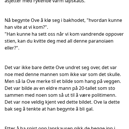
asjetter med rykende varm lapskaus.
Nå begynte Ove å klø seg i bakhodet, "hvordan kunne
han vite at vi kom?".
"Han kunne ha sett oss når vi kom vandrende oppover
stien, kan du kvitte deg med all denne paranoiaen
eller?".
Det var ikke bare dette Ove undret seg over, det var
noe med denne mannen som ikke var som det skulle.
Men så la Ove merke til et bilde som hang på veggen.
Det var bilde av en eldre mann på 20-tallet som sto
sammen med noen som så ut til å være politimenn.
Det var noe veldig kjent ved dette bildet. Ove la dette
bak seg å tenkte at han begynte å bli gal.
Etter å ha spist opp lapskausen gikk de begge inn i