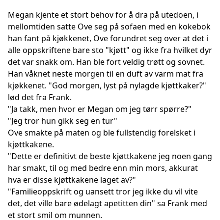
Megan kjente et stort behov for å dra på utedoen, i
mellomtiden satte Ove seg på sofaen med en kokebok
han fant på kjøkkenet, Ove forundret seg over at det i
alle oppskriftene bare sto "kjøtt" og ikke fra hvilket dyr
det var snakk om. Han ble fort veldig trøtt og sovnet.
Han våknet neste morgen til en duft av varm mat fra
kjøkkenet. "God morgen, lyst på nylagde kjøttkaker?"
lød det fra Frank.
"Ja takk, men hvor er Megan om jeg tørr spørre?"
"Jeg tror hun gikk seg en tur"
Ove smakte på maten og ble fullstendig forelsket i
kjøttkakene.
"Dette er definitivt de beste kjøttkakene jeg noen gang
har smakt, til og med bedre enn min mors, akkurat
hva er disse kjøttkakene laget av?"
"Familieoppskrift og uansett tror jeg ikke du vil vite
det, det ville bare ødelagt apetitten din" sa Frank med
et stort smil om munnen.