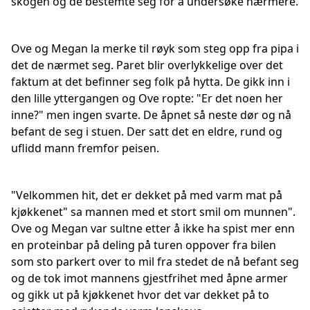
skogen og de bestemte seg for å undersøke nærmere.
Ove og Megan la merke til røyk som steg opp fra pipa i
det de nærmet seg. Paret blir overlykkelige over det
faktum at det befinner seg folk på hytta. De gikk inn i
den lille yttergangen og Ove ropte: "Er det noen her
inne?" men ingen svarte. De åpnet så neste dør og nå
befant de seg i stuen. Der satt det en eldre, rund og
uflidd mann fremfor peisen.
"Velkommen hit, det er dekket på med varm mat på
kjøkkenet" sa mannen med et stort smil om munnen".
Ove og Megan var sultne etter å ikke ha spist mer enn
en proteinbar på deling på turen oppover fra bilen
som sto parkert over to mil fra stedet de nå befant seg
og de tok imot mannens gjestfrihet med åpne armer
og gikk ut på kjøkkenet hvor det var dekket på to