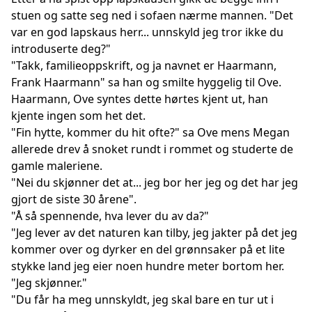
stuen og satte seg ned i sofaen nærme mannen. "Det
var en god lapskaus herr... unnskyld jeg tror ikke du
introduserte deg?"
"Takk, familieoppskrift, og ja navnet er Haarmann,
Frank Haarmann" sa han og smilte hyggelig til Ove.
Haarmann, Ove syntes dette hørtes kjent ut, han
kjente ingen som het det.
"Fin hytte, kommer du hit ofte?" sa Ove mens Megan
allerede drev å snoket rundt i rommet og studerte de
gamle maleriene.
"Nei du skjønner det at... jeg bor her jeg og det har jeg
gjort de siste 30 årene".
"Å så spennende, hva lever du av da?"
"Jeg lever av det naturen kan tilby, jeg jakter på det jeg
kommer over og dyrker en del grønnsaker på et lite
stykke land jeg eier noen hundre meter bortom her.
"Jeg skjønner."
"Du får ha meg unnskyldt, jeg skal bare en tur ut i