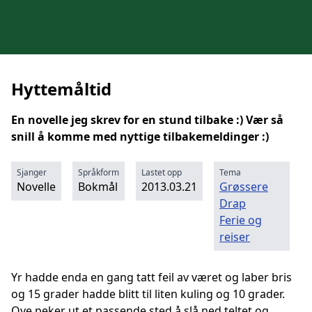
Hyttemåltid
En novelle jeg skrev for en stund tilbake :) Vær så
snill å komme med nyttige tilbakemeldinger :)
Sjanger
Språkform
Lastet opp
Tema
Novelle
Bokmål
2013.03.21
Grøssere
Drap
Ferie og
reiser
Yr hadde enda en gang tatt feil av været og laber bris
og 15 grader hadde blitt til liten kuling og 10 grader.
Ove peker ut et passende sted å slå ned teltet og