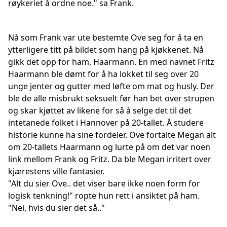
røykeriet å ordne noe." sa Frank.
Nå som Frank var ute bestemte Ove seg for å ta en
ytterligere titt på bildet som hang på kjøkkenet. Nå
gikk det opp for ham, Haarmann. En med navnet Fritz
Haarmann ble dømt for å ha lokket til seg over 20
unge jenter og gutter med løfte om mat og husly. Der
ble de alle misbrukt seksuelt før han bet over strupen
og skar kjøttet av likene for så å selge det til det
intetanede folket i Hannover på 20-tallet. Å studere
historie kunne ha sine fordeler. Ove fortalte Megan alt
om 20-tallets Haarmann og lurte på om det var noen
link mellom Frank og Fritz. Da ble Megan irritert over
kjærestens ville fantasier.
"Alt du sier Ove.. det viser bare ikke noen form for
logisk tenkning!" ropte hun rett i ansiktet på ham.
"Nei, hvis du sier det så.."