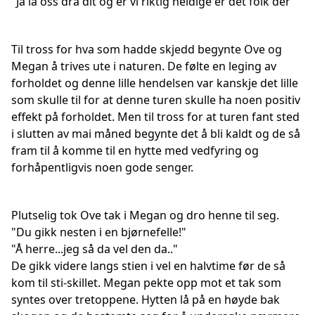
"Ja la oss dra dit og er vi riktig heldige er det folk der"
Til tross for hva som hadde skjedd begynte Ove og
Megan å trives ute i naturen. De følte en leging av
forholdet og denne lille hendelsen var kanskje det lille
som skulle til for at denne turen skulle ha noen positiv
effekt på forholdet. Men til tross for at turen fant sted
i slutten av mai måned begynte det å bli kaldt og de så
fram til å komme til en hytte med vedfyring og
forhåpentligvis noen gode senger.
Plutselig tok Ove tak i Megan og dro henne til seg.
"Du gikk nesten i en bjørnefelle!"
"Å herre...jeg så da vel den da.."
De gikk videre langs stien i vel en halvtime før de så
kom til sti-skillet. Megan pekte opp mot et tak som
syntes over tretoppene. Hytten lå på en høyde bak