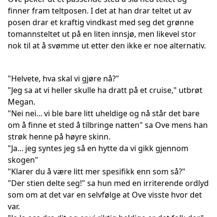
finner fram teltposen. I det at han drar teltet ut av
posen drar et kraftig vindkast med seg det grønne
tomannsteltet ut på en liten innsjø, men likevel stor
nok til at å svømme ut etter den ikke er noe alternativ.
"Helvete, hva skal vi gjøre nå?"
"Jeg sa at vi heller skulle ha dratt på et cruise," utbrøt
Megan.
"Nei nei... vi ble bare litt uheldige og nå står det bare
om å finne et sted å tilbringe natten" sa Ove mens han
strøk henne på høyre skinn.
"Ja... jeg syntes jeg så en hytte da vi gikk gjennom
skogen"
"Klarer du å være litt mer spesifikk enn som så?"
"Der stien delte seg!" sa hun med en irriterende ordlyd
som om at det var en selvfølge at Ove visste hvor det
var.