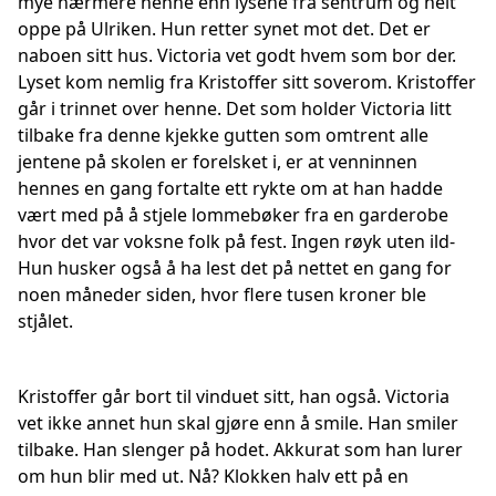
mye nærmere henne enn lysene fra sentrum og helt
oppe på Ulriken. Hun retter synet mot det. Det er
naboen sitt hus. Victoria vet godt hvem som bor der.
Lyset kom nemlig fra Kristoffer sitt soverom. Kristoffer
går i trinnet over henne. Det som holder Victoria litt
tilbake fra denne kjekke gutten som omtrent alle
jentene på skolen er forelsket i, er at venninnen
hennes en gang fortalte ett rykte om at han hadde
vært med på å stjele lommebøker fra en garderobe
hvor det var voksne folk på fest. Ingen røyk uten ild-
Hun husker også å ha lest det på nettet en gang for
noen måneder siden, hvor flere tusen kroner ble
stjålet.
Kristoffer går bort til vinduet sitt, han også. Victoria
vet ikke annet hun skal gjøre enn å smile. Han smiler
tilbake. Han slenger på hodet. Akkurat som han lurer
om hun blir med ut. Nå? Klokken halv ett på en