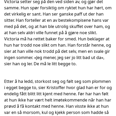
Victoria setter seg på den ved siden av, og gjør det
samme. Hun spør forsiktig om ryktet hun har hørt, om
det virkelig er sant. Han ser ganske paff ut der han
sitter. Han forteller at en av bestekompisene hans var
med på det, og at han ble utrolig skuffet over ham, og
at han selv aldri ville funnet på å gjøre noe slikt.
Victoria må ha rettet baker for smed. Hun beklager at
hun har trodd noe slikt om han. Han forstår henne, og
sier at han ville nok trodd på det selv, men en svale gir
ingen sommer. «Jeg mener, jeg ser jo litt bad ut da»,
sier han og ler. De må le litt begge to.
Etter å ha ledd, storkost seg og følt seg som plommen
i egget begge to, sier Kristoffer hvor glad han er for og
endelig fått blitt litt kjent med henne. Før har han følt
at hun ikke har vært helt imøtekommende når han har
prøvd å få kontakt med henne. Han visste ikke at hun
var en så morsom, kul og kjekk person som hadde så