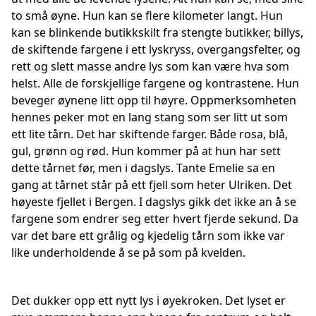
to små øyne. Hun kan se flere kilometer langt. Hun
kan se blinkende butikkskilt fra stengte butikker, billys,
de skiftende fargene i ett lyskryss, overgangsfelter, og
rett og slett masse andre lys som kan være hva som
helst. Alle de forskjellige fargene og kontrastene. Hun
beveger øynene litt opp til høyre. Oppmerksomheten
hennes peker mot en lang stang som ser litt ut som
ett lite tårn. Det har skiftende farger. Både rosa, blå,
gul, grønn og rød. Hun kommer på at hun har sett
dette tårnet før, men i dagslys. Tante Emelie sa en
gang at tårnet står på ett fjell som heter Ulriken. Det
høyeste fjellet i Bergen. I dagslys gikk det ikke an å se
fargene som endrer seg etter hvert fjerde sekund. Da
var det bare ett grålig og kjedelig tårn som ikke var
like underholdende å se på som på kvelden.
Det dukker opp ett nytt lys i øyekroken. Det lyset er