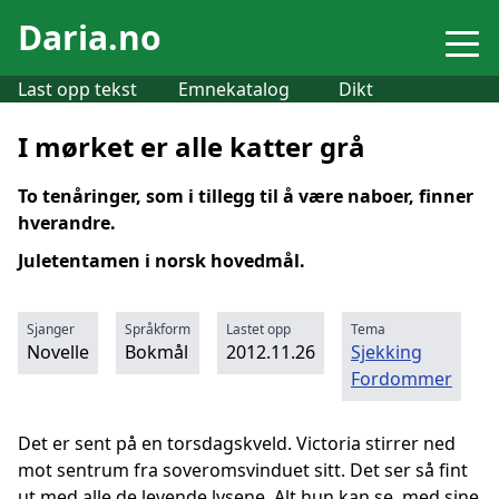
Daria.no
Last opp tekst
Emnekatalog
Dikt
I mørket er alle katter grå
To tenåringer, som i tillegg til å være naboer, finner
hverandre.
Juletentamen i norsk hovedmål.
Sjanger
Språkform
Lastet opp
Tema
Novelle
Bokmål
2012.11.26
Sjekking
Fordommer
Det er sent på en torsdagskveld. Victoria stirrer ned
mot sentrum fra soveromsvinduet sitt. Det ser så fint
ut med alle de levende lysene. Alt hun kan se, med sine