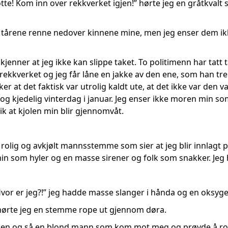
otte! Kom inn over rekkverket igjen!” hørte jeg en gråtkvalt
r tårene renne nedover kinnene mine, men jeg enser dem ikk
 kjenner at jeg ikke kan slippe taket. To politimenn har tatt
ekkverket og jeg får låne en jakke av den ene, som han trek
ker at det faktisk var utrolig kaldt ute, at det ikke var d
it og kjedelig vinterdag i januar. Jeg enser ikke moren min
ik at kjolen min blir gjennomvåt.
n rolig og avkjølt mannsstemme som sier at jeg blir innlagt
n som hyler og en masse sirener og folk som snakker. Jeg h
 Hvor er jeg?!” jeg hadde masse slanger i hånda og en oks
hørte jeg en stemme rope ut gjennom døra.
ngen og så en blond mann som kom mot meg og prøvde å roe