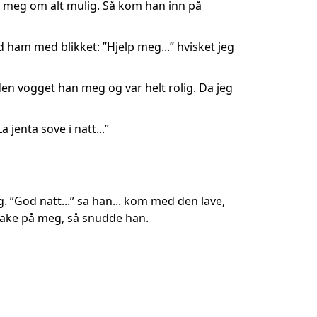
ed meg om alt mulig. Så kom han inn på
ad ham med blikket: ”Hjelp meg...” hvisket jeg
den vogget han meg og var helt rolig. Da jeg
 jenta sove i natt...”
g. ”God natt...” sa han... kom med den lave,
lbake på meg, så snudde han.