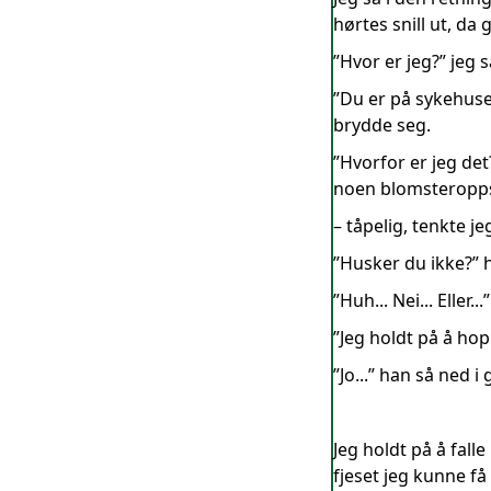
hørtes snill ut, da
”Hvor er jeg?” jeg 
”Du er på sykehuse
brydde seg.
”Hvorfor er jeg det
noen blomsteropps
– tåpelig, tenkte je
”Husker du ikke?” 
”Huh... Nei... Eller..
”Jeg holdt på å hop
”Jo...” han så ned i
Jeg holdt på å fall
fjeset jeg kunne få 