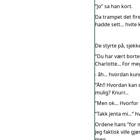
”Jo” sa han kort.
Da trampet det fir
hadde sett... hvite 
De styrte på, sjekk
”Du har vært borte 
Charlotte... For me
- åh... hvordan ku
”Åh!! Hvordan kan d
mulig? Knurr...
”Men ok... Hvorfor i
”Takk jenta mi...” 
Ordene hans ”for me
jeg faktisk ville g
meg.