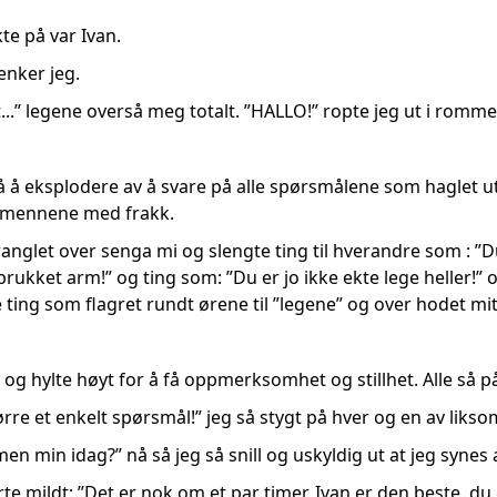
g tenkte på var Ivan.
enker jeg.
t...” legene overså meg totalt. ”HALLO!” ropte jeg ut i romm
å å eksplodere av å svare på alle spørsmålene som haglet u
 mennene med frakk.
kranglet over senga mi og slengte ting til hverandre som : ”Du
rukket arm!” og ting som: ”Du er jo ikke ekte lege heller!” og
 ting som flagret rundt ørene til ”legene” og over hodet mitt
 og hylte høyt for å få oppmerksomhet og stillhet. Alle så 
ørre et enkelt spørsmål!” jeg så stygt på hver og en av liks
en min idag?” nå så jeg så snill og uskyldig ut at jeg synes
te mildt: ”Det er nok om et par timer. Ivan er den beste, d