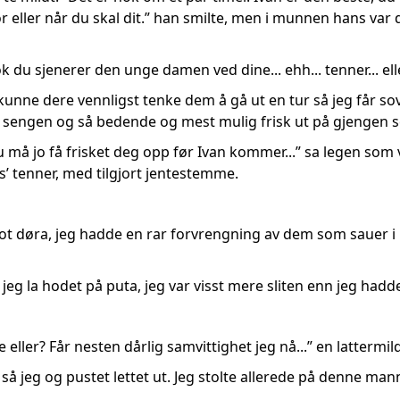
r eller når du skal dit.” han smilte, men i munnen hans var 
ok du sjenerer den unge damen ved dine... ehh... tenner... ell
nne dere vennligst tenke dem å gå ut en tur så jeg får sovet li
i sengen og så bedende og mest mulig frisk ut på gjengen
. Du må jo få frisket deg opp før Ivan kommer...” sa legen 
 tenner, med tilgjort jentestemme.
t døra, jeg hadde en rar forvrengning av dem som sauer i 
 jeg la hodet på puta, jeg var visst mere sliten enn jeg hadde
ne eller? Får nesten dårlig samvittighet jeg nå...” en latt
.” så jeg og pustet lettet ut. Jeg stolte allerede på denne man