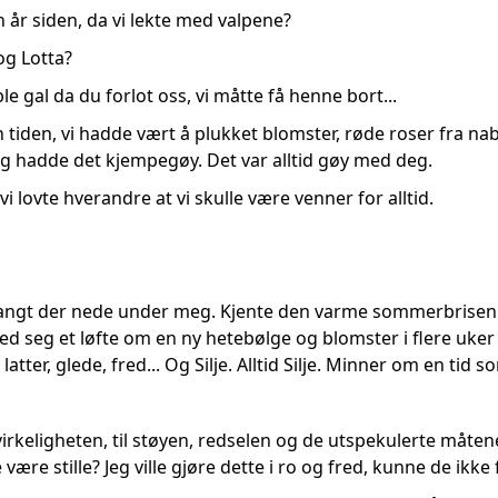
 år siden, da vi lekte med valpene?
og Lotta?
le gal da du forlot oss, vi måtte få henne bort...
tiden, vi hadde vært å plukket blomster, røde roser fra nab
 jeg hadde det kjempegøy. Det var alltid gøy med deg.
i lovte hverandre at vi skulle være venner for alltid.
 langt der nede under meg. Kjente den varme sommerbrise
d seg et løfte om en ny hetebølge og blomster i flere uke
tter, glede, fred... Og Silje. Alltid Silje. Minner om en tid so
 virkeligheten, til støyen, redselen og de utspekulerte måtene
være stille? Jeg ville gjøre dette i ro og fred, kunne de ikke 