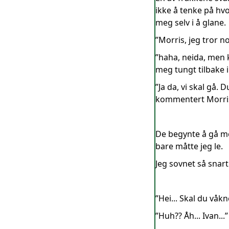
ikke å tenke på hvo
meg selv i å glane.
”Morris, jeg tror n
”haha, neida, men ku
meg tungt tilbake 
”Ja da, vi skal gå
kommentert Morris’
De begynte å gå mo
bare måtte jeg le.
Jeg sovnet så snart
”Hei... Skal du våk
”Huh?? Åh... Ivan..