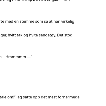
urte med en stemme som sa at han virkelig
ger, hvitt tak og hvite sengetøy. Det stod
Hm... Hmmmmm.....”
ke tale om!” jeg satte opp det mest fornermede