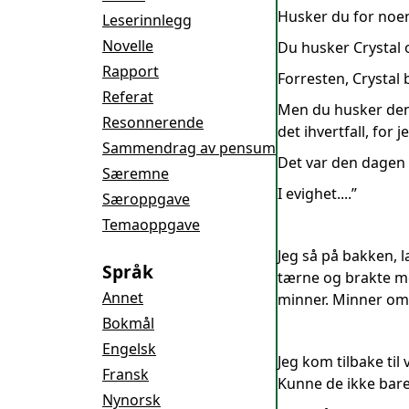
Husker du for noen
Leserinnlegg
Novelle
Du husker Crystal 
Rapport
Forresten, Crystal b
Referat
Men du husker den 
Resonnerende
det ihvertfall, for
Sammendrag av pensum
Det var den dagen v
Særemne
I evighet....”
Særoppgave
Temaoppgave
Jeg så på bakken,
Språk
tærne og brakte me
Annet
minner. Minner om la
Bokmål
Engelsk
Jeg kom tilbake til
Fransk
Kunne de ikke bare 
Nynorsk