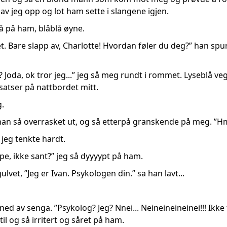
 gav jeg opp og lot ham sette i slangene igjen.
så på ham, blåblå øyne.
t. Bare slapp av, Charlotte! Hvordan føler du deg?” han sp
? Joda, ok tror jeg...” jeg så meg rundt i rommet. Lyseblå veg
atser på nattbordet mitt.
g.
han så overrasket ut, og så etterpå granskende på meg. ”
.” jeg tenkte hardt.
pe, ikke sant?” jeg så dyyyypt på ham.
 gulvet, ”Jeg er Ivan. Psykologen din.” sa han lavt...
e ned av senga. ”Psykolog? Jeg? Nnei... Neineineineinei!!! Ik
til og så irritert og såret på ham.