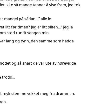
det ikke så mange tenner å vise frem, jeg tok
er mangel på sådan...” alle lo.
tt før timen? Jeg er litt sliten...” jeg la
 som stod rundt sengen min.
som var lang og tynn, den samme som hadde
hodet og så snart de var ute av hørevidde
 trodd...
ermild, myk stemme vekket meg fra drømmen.
nen.