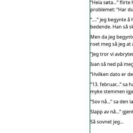
”Heia søta...” fli
problemet: ”Har du
”....” jeg begynte 
bedende. Han så sk
Men da jeg begynte
roet meg så jeg at
”Jeg tror vi avbryte
Ivan så ned på meg,
”Hvilken dato er de
”13. februar...” sa
myke stemmen igjen
”Sov nå...” sa den 
Slapp av nå...” gje
Så sovnet jeg...