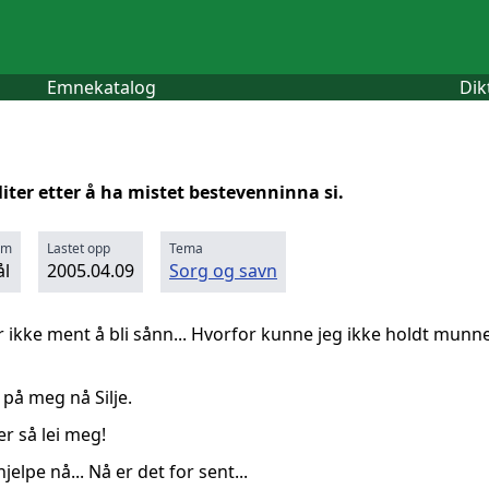
Emnekatalog
Dik
iter etter å ha mistet bestevenninna si.
rm
Lastet opp
Tema
l
2005.04.09
Sorg og savn
r ikke ment å bli sånn... Hvorfor kunne jeg ikke holdt munne
på meg nå Silje.
er så lei meg!
hjelpe nå... Nå er det for sent...