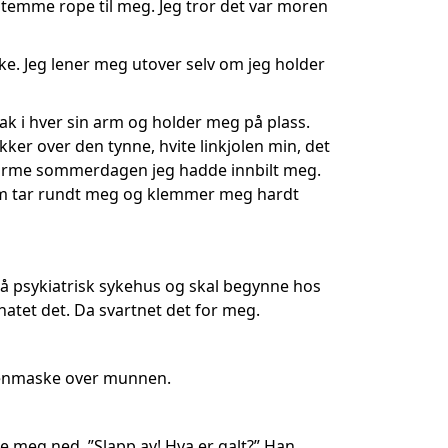
 stemme rope til meg. Jeg tror det var moren
e. Jeg lener meg utover selv om jeg holder
 tak i hver sin arm og holder meg på plass.
ker over den tynne, hvite linkjolen min, det
en varme sommerdagen jeg hadde innbilt meg.
 som tar rundt meg og klemmer meg hardt
 på psykiatrisk sykehus og skal begynne hos
atet det. Da svartnet det for meg.
ygenmaske over munnen.
 meg ned. ”Slapp av! Hva er galt?” Han