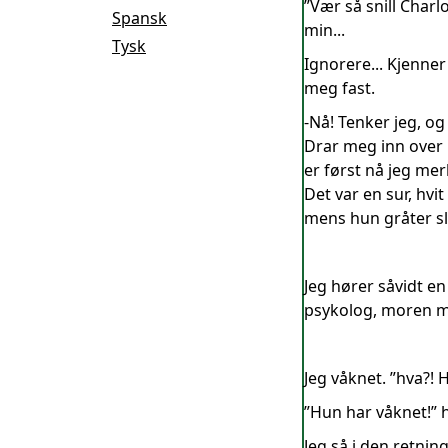
”Vær så snill Charl
Spansk
min...
Tysk
Ignorere... Kjenne
meg fast.
-Nå! Tenker jeg, og
Drar meg inn over r
er først nå jeg mer
Det var en sur, hv
mens hun gråter sl
Jeg hører såvidt e
psykolog, moren mi
Jeg våknet. ”hva?!
”Hun har våknet!” 
Jeg så i den retni