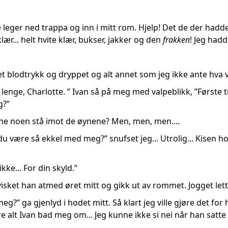
e leger ned trappa og inn i mitt rom. Hjelp! Det de der had
klær... helt hvite klær, bukser, jakker og den
frakken
! Jeg hadde
et blodtrykk og dryppet og alt annet som jeg ikke ante hva v
lenge, Charlotte. ” Ivan så på meg med valpeblikk, ”Første ti
g?”
nne noen stå imot de øynene? Men, men, men....
u være så ekkel med meg?” snufset jeg... Utrolig... Kisen ho
kke... For din skyld.”
hvisket han atmed øret mitt og gikk ut av rommet. Jogget lett
g?” ga gjenlyd i hodet mitt. Så klart jeg ville gjøre det for 
jøre alt Ivan bad meg om... Jeg kunne ikke si nei når han sa