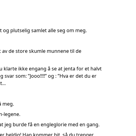
et og plutselig samlet alle seg om meg.
t av de store skumle munnene til de
 klarte ikke engang å se at jenta for et halvt
 svar som: ”Jooo!!!!” og : ”Hva er det du er
...
på meg.
om-legene.
 at jeg burde få en engleglorie med en gang.
u er heldig! Han kommer hit, så du trenger