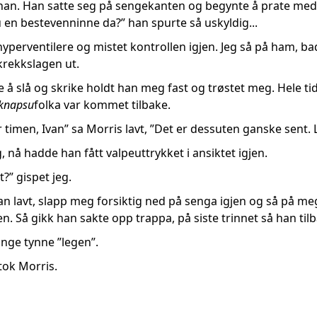
rte han. Han satte seg på sengekanten og begynte å prate m
 en bestevenninne da?” han spurte så uskyldig...
å hyperventilere og mistet kontrollen igjen. Jeg så på ham, b
rekkslagen ut.
 å slå og skrike holdt han meg fast og trøstet meg. Hele ti
knapsu
folka var kommet tilbake.
r timen, Ivan” sa Morris lavt, ”Det er dessuten ganske sent. La
 nå hadde han fått valpeuttrykket i ansiktet igjen.
t?” gispet jeg.
 han lavt, slapp meg forsiktig ned på senga igjen og så på me
. Så gikk han sakte opp trappa, på siste trinnet så han ti
lange tynne ”legen”.
ntok Morris.