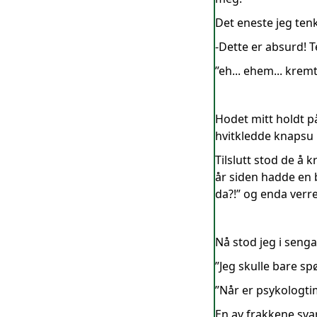
Det eneste je
-Dette er absurd! T
”eh... ehem... krem
Hodet mitt holdt p
hvitkledde knapsu
Tilslutt stod de å 
år siden hadde en b
da?!” og enda verre
Nå stod jeg i senga
”Jeg skulle bare sp
”Når er psykologtim
En av frakkene svar