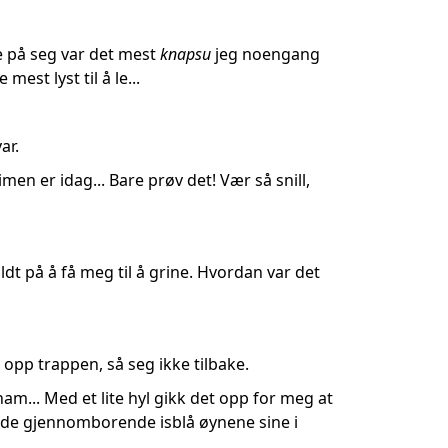
de på seg var det mest
knapsu
jeg noengang
 mest lyst til å le...
ar.
men er idag... Bare prøv det! Vær så snill,
ldt på å få meg til å grine. Hvordan var det
 opp trappen, så seg ikke tilbake.
ham... Med et lite hyl gikk det opp for meg at
tte de gjennomborende isblå øynene sine i