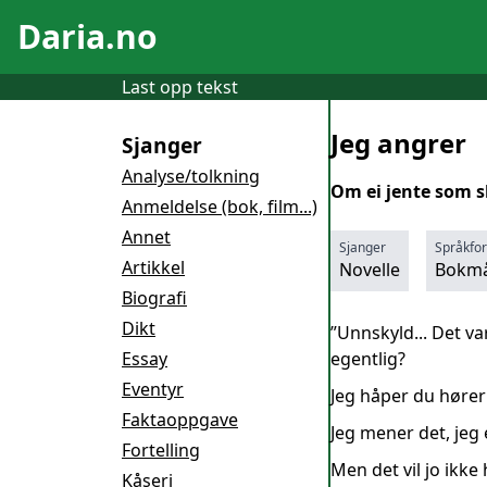
Daria.no
Last opp tekst
Jeg angrer
Sjanger
Analyse/tolkning
Om ei jente som sl
Anmeldelse (bok, film...)
Annet
Sjanger
Språkfo
Artikkel
Novelle
Bokmå
Biografi
Dikt
”Unnskyld... Det va
Essay
egentlig?
Eventyr
Jeg håper du hører 
Faktaoppgave
Jeg mener det, jeg 
Fortelling
Men det vil jo ikke 
Kåseri