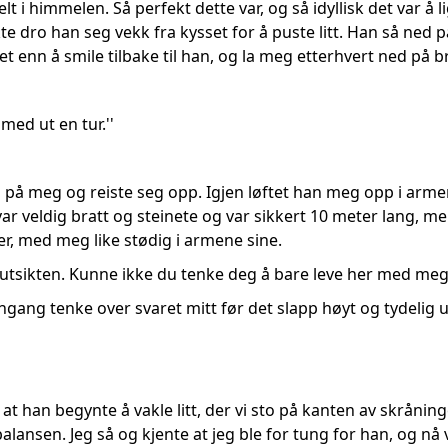
elt i himmelen. Så perfekt dette var, og så idyllisk det var 
te dro han seg vekk fra kysset for å puste litt. Han så ned p
t enn å smile tilbake til han, og la meg etterhvert ned på b
med ut en tur.''
 på meg og reiste seg opp. Igjen løftet han meg opp i armene 
var veldig bratt og steinete og var sikkert 10 meter lang, me
r, med meg like stødig i armene sine.
utsikten. Kunne ikke du tenke deg å bare leve her med meg re
ngang tenke over svaret mitt før det slapp høyt og tydelig 
g at han begynte å vakle litt, der vi sto på kanten av skråni
alansen. Jeg så og kjente at jeg ble for tung for han, og n