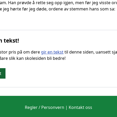
ham. Han prøvde å rette seg opp igjen, men før jeg visste orde
te jeg hørte før jeg døde, ordene av stemmen hans som sa:
n tekst!
g stor pris på om dere
gir en tekst
til denne siden, uansett sja
 Bare slik kan skolesiden bli bedre!
t
Regler / Personvern
|
Kontakt oss