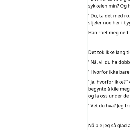
sykkelen min? Og h
''Du, ta det med ro
stjeler noe her i b
Han roet meg ned me
Det tok ikke lang t
''Nå, vil du ha do
''Hvorfor ikke bare
''Ja, hvorfor ikke?
begynte å kile meg.
og la oss under de
''Vet du hva? Jeg tror
Nå ble jeg så glad