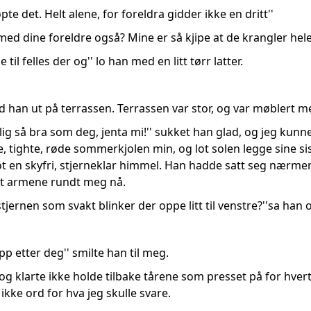
pte det. Helt alene, for foreldra gidder ikke en dritt''
 med dine foreldre også? Mine er så kjipe at de krangler hele
 til felles der og'' lo han med en litt tørr latter.
 han ut på terrassen. Terrassen var stor, og var møblert
elig så bra som deg, jenta mi!'' sukket han glad, og jeg kun
ille, tighte, røde sommerkjolen min, og lot solen legge sine s
lot en skyfri, stjerneklar himmel. Han hadde satt seg nærmer
agt armene rundt meg nå.
stjernen som svakt blinker der oppe litt til venstre?''sa han
pp etter deg'' smilte han til meg.
og klarte ikke holde tilbake tårene som presset på for hver
 ikke ord for hva jeg skulle svare.