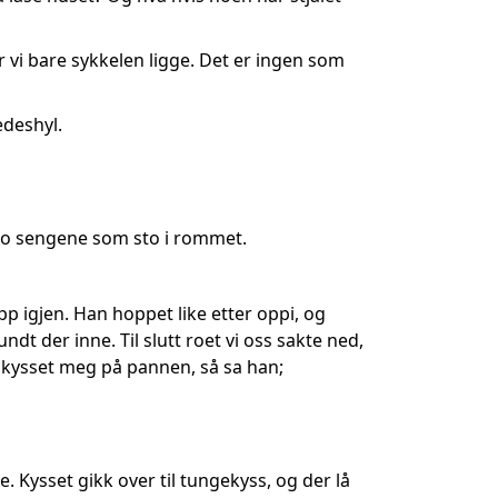
ar vi bare sykkelen ligge. Det er ingen som
edeshyl.
e to sengene som sto i rommet.
pp igjen. Han hoppet like etter oppi, og
dt der inne. Til slutt roet vi oss sakte ned,
 kysset meg på pannen, så sa han;
Kysset gikk over til tungekyss, og der lå