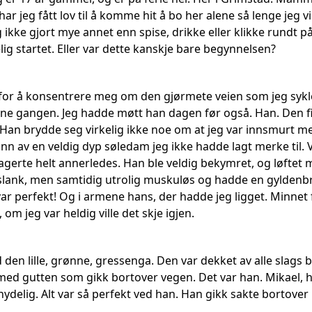
har jeg fått lov til å komme hit å bo her alene så lenge jeg vi
 ikke gjort mye annet enn spise, drikke eller klikke rundt p
ig startet. Eller var dette kanskje bare begynnelsen?
or å konsentrere meg om den gjørmete veien som jeg syklet p
 gangen. Jeg hadde møtt han dagen før også. Han. Den fine
v. Han brydde seg virkelig ikke noe om at jeg var innsmurt med
nn av en veldig dyp søledam jeg ikke hadde lagt merke til. V
eagerte helt annerledes. Han ble veldig bekymret, og løftet 
slank, men samtidig utrolig muskuløs og hadde en gyldenbr
ar perfekt! Og i armene hans, der hadde jeg ligget. Minnet f
om jeg var heldig ville det skje igjen.
 den lille, grønne, gressenga. Den var dekket av alle slags 
d gutten som gikk bortover vegen. Det var han. Mikael, he
 nydelig. Alt var så perfekt ved han. Han gikk sakte bortov
.