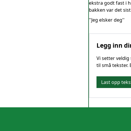
ekstra godt fast i 
bakken var det sis
''Jeg elsker deg''
Legg inn di
Vi setter veldi
til små tekster.
Last opp teks