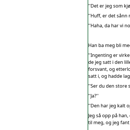
''Det er jeg som kjø
''Huff, er det sånn
''Haha, da har vi noe
Han ba meg bli med
''Ingenting er virk
de jeg satt i den l
forsvant, og etter
satt i, og hadde l
''Ser du den store 
''Ja?''
''Den har jeg kalt o
Jeg så opp på han, 
til meg, og jeg fant