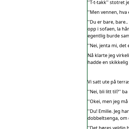
''T-t-takk'' stotre
''Men vennen, hva e
''Du er bare, bare.
opp i sofaen, la hå
egentlig burde sama
''Nei, jenta mi, det
Nå klarte jeg virke
hadde en skikkelig g
Vi satt ute på terr
''Nei, bli litt til?
''Okei, men jeg må 
''Du! Emilie. Jeg h
dobbeltsenga, om d
''Det høres veldig