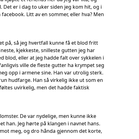
l. Det er i dag to uker siden jeg kom hit, og i
å facebook. Litt av en sommer, eller hva? Men
å, så jeg hvertfall kunne få et blod fritt
ste, kjekkeste, snilleste gutten jeg har
 blod, eller at jeg hadde falt over sykkelen i
anligvis ville de fleste gutter ha krympet seg
meg opp i armene sine. Han var utrolig sterk.
un hudfarge. Han så virkelig ikke ut som en
øltes uvirkelig, men det hadde faktisk
blomster. De var nydelige, men kunne ikke
t han. Jeg hørte på klangen i navnet hans.
er mot meg, og dro hånda gjennom det korte,