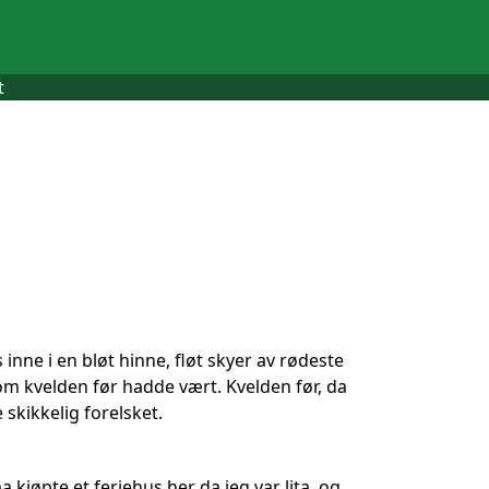
t
inne i en bløt hinne, fløt skyer av rødeste
som kvelden før hadde vært. Kvelden før, da
 skikkelig forelsket.
 kjøpte et feriehus her da jeg var lita, og