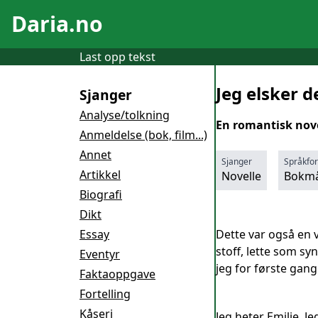
Daria.no
Last opp tekst
Jeg elsker d
Sjanger
Analyse/tolkning
En romantisk nove
Anmeldelse (bok, film...)
Annet
Sjanger
Språkfo
Artikkel
Novelle
Bokmå
Biografi
Dikt
Essay
Dette var også en v
stoff, lette som sy
Eventyr
jeg for første gang 
Faktaoppgave
Fortelling
Kåseri
Jeg heter Emilie. J