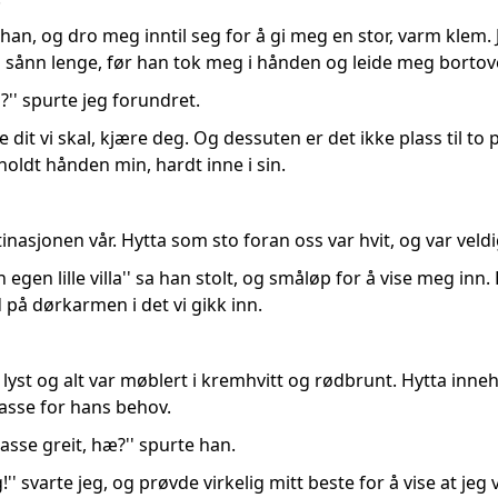
te han, og dro meg inntil seg for å gi meg en stor, varm klem. 
to sånn lenge, før han tok meg i hånden og leide meg bort
'' spurte jeg forundret.
e dit vi skal, kjære deg. Og dessuten er det ikke plass til to 
oldt hånden min, hardt inne i sin.
nasjonen vår. Hytta som sto foran oss var hvit, og var veldi
egen lille villa'' sa han stolt, og småløp for å vise meg inn. 
 på dørkarmen i det vi gikk inn.
 lyst og alt var møblert i kremhvitt og rødbrunt. Hytta inneh
asse for hans behov.
Passe greit, hæ?'' spurte han.
g!'' svarte jeg, og prøvde virkelig mitt beste for å vise at jeg