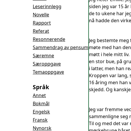
Leserinnlegg
siden jeg var 15 år 
de to ukene har jeg
Novelle
nå hadde den virkel
Rapport
Referat
Resonnerende
Jeg bestemte meg f
Sammendrag av pensum
møte med han denne
møtt i hele mitt li
Særemne
en stor bue, på gru
Særoppgave
i latter, men han r
Temaoppgave
Kroppen var lang, 
16 åring men han v
Språk
skjedd. Og kanskje, 
Annet
Bokmål
Jeg var fremme ved
Engelsk
sammenligne seg me
Fransk
Til og med det var
Nynorsk
mørkebrune håret