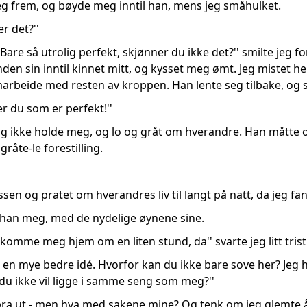
t jeg frem, og bøyde meg inntil han, mens jeg småhulket.
r det?''
. Bare så utrolig perfekt, skjønner du ikke det?'' smilte jeg 
nden sin inntil kinnet mitt, og kysset meg ømt. Jeg mistet h
rbeide med resten av kroppen. Han lente seg tilbake, og str
 er du som er perfekt!''
lig ikke holde meg, og lo og gråt om hverandre. Han måtte og
råte-le forestilling.
assen og pratet om hverandres liv til langt på natt, da jeg fa
'' ba han meg, med de nydelige øynene sine.
komme meg hjem om en liten stund, da'' svarte jeg litt trist
ar en mye bedre idé. Hvorfor kan du ikke bare sove her? Jeg ha
u ikke vil ligge i samme seng som meg?''
 bra ut - men hva med sakene mine? Og tenk om jeg glemte å 