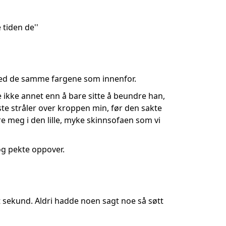
 tiden de''
 med de samme fargene som innenfor.
ne ikke annet enn å bare sitte å beundre han,
iste stråler over kroppen min, før den sakte
e meg i den lille, myke skinnsofaen som vi
 og pekte oppover.
t sekund. Aldri hadde noen sagt noe så søtt