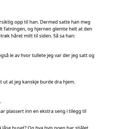
forsiktig opp til han. Dermed satte han meg
elt fatningen, og hjernen glemte helt at den
øk håret mitt til siden. Så sa han:
så le av hvor tullete jeg var der jeg satt og
nt ut at jeg kanskje burde dra hjem.
.
r plassert inn en ekstra seng i tilegg til
låse huset? Og hva hvis noen har stjålet