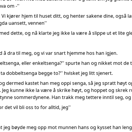
va om -''
. Vi kjører hjem til huset ditt, og henter sakene dine, også l
ygda uansett, vennen''
d dette, og nå klarte jeg ikke la være å slippe ut et lite gl
id å dra til meg, og vi var snart hjemme hos han igjen.
bbeltsenga, eller enkeltsenga?'' spurte han og nikket mot d
 ta dobbeltsenga begge to?'' hvisket jeg litt sjenert.
'' og dermed kastet han meg oppi senga, så jeg spratt høyt o
 Jeg kunne ikke la være å skrike høyt, og hoppet og skrek run
 tynne sommerdynene. Han trakk meg tettere inntil seg, og
 det vil bli oss to for alltid, jeg''
 at jeg bøyde meg opp mot munnen hans og kysset han lenge. 