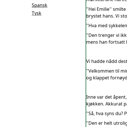
Spansk
''Hei Emilie'' smil
Tysk
brystet hans. Vi s
''Hva med sykkelen?
''Den trenger vi ikk
mens han fortsatt h
Vi hadde nådd desti
''Velkommen til min 
og klappet fornøyd
Inne var det åpent,
kjøkken. Akkurat p
''Så, hva syns du? 
''Den er helt utroli