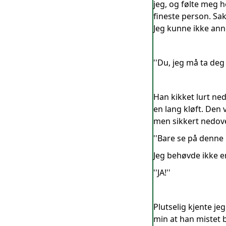
jeg, og følte meg h
fineste person. Sak
Jeg kunne ikke anne
''Du, jeg må ta deg 
Han kikket lurt ned
en lang kløft. Den 
men sikkert nedove
''Bare se på denne 
Jeg behøvde ikke e
''JA!''
Plutselig kjente je
min at han mistet b