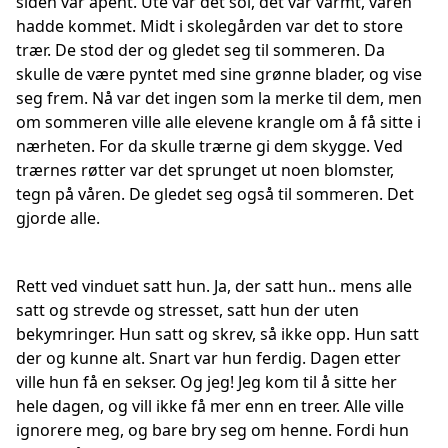
siden var åpent. Ute var det sol, det var varmt, våren
hadde kommet. Midt i skolegården var det to store
trær. De stod der og gledet seg til sommeren. Da
skulle de være pyntet med sine grønne blader, og vise
seg frem. Nå var det ingen som la merke til dem, men
om sommeren ville alle elevene krangle om å få sitte i
nærheten. For da skulle trærne gi dem skygge. Ved
trærnes røtter var det sprunget ut noen blomster,
tegn på våren. De gledet seg også til sommeren. Det
gjorde alle.
Rett ved vinduet satt hun. Ja, der satt hun.. mens alle
satt og strevde og stresset, satt hun der uten
bekymringer. Hun satt og skrev, så ikke opp. Hun satt
der og kunne alt. Snart var hun ferdig. Dagen etter
ville hun få en sekser. Og jeg! Jeg kom til å sitte her
hele dagen, og vill ikke få mer enn en treer. Alle ville
ignorere meg, og bare bry seg om henne. Fordi hun