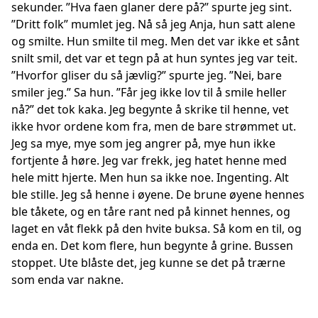
sekunder. ”Hva faen glaner dere på?” spurte jeg sint.
”Dritt folk” mumlet jeg. Nå så jeg Anja, hun satt alene
og smilte. Hun smilte til meg. Men det var ikke et sånt
snilt smil, det var et tegn på at hun syntes jeg var teit.
”Hvorfor gliser du så jævlig?” spurte jeg. ”Nei, bare
smiler jeg.” Sa hun. ”Får jeg ikke lov til å smile heller
nå?” det tok kaka. Jeg begynte å skrike til henne, vet
ikke hvor ordene kom fra, men de bare strømmet ut.
Jeg sa mye, mye som jeg angrer på, mye hun ikke
fortjente å høre. Jeg var frekk, jeg hatet henne med
hele mitt hjerte. Men hun sa ikke noe. Ingenting. Alt
ble stille. Jeg så henne i øyene. De brune øyene hennes
ble tåkete, og en tåre rant ned på kinnet hennes, og
laget en våt flekk på den hvite buksa. Så kom en til, og
enda en. Det kom flere, hun begynte å grine. Bussen
stoppet. Ute blåste det, jeg kunne se det på trærne
som enda var nakne.