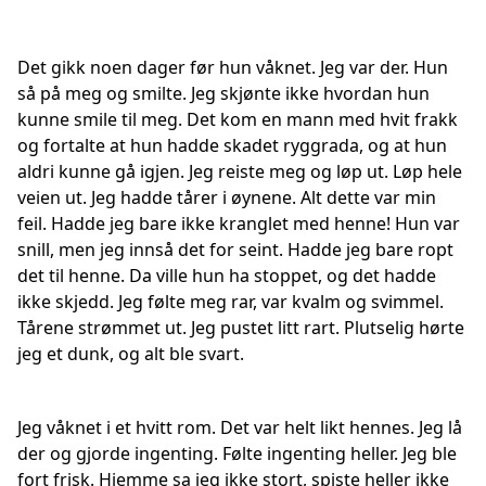
Det gikk noen dager før hun våknet. Jeg var der. Hun
så på meg og smilte. Jeg skjønte ikke hvordan hun
kunne smile til meg. Det kom en mann med hvit frakk
og fortalte at hun hadde skadet ryggrada, og at hun
aldri kunne gå igjen. Jeg reiste meg og løp ut. Løp hele
veien ut. Jeg hadde tårer i øynene. Alt dette var min
feil. Hadde jeg bare ikke kranglet med henne! Hun var
snill, men jeg innså det for seint. Hadde jeg bare ropt
det til henne. Da ville hun ha stoppet, og det hadde
ikke skjedd. Jeg følte meg rar, var kvalm og svimmel.
Tårene strømmet ut. Jeg pustet litt rart. Plutselig hørte
jeg et dunk, og alt ble svart.
Jeg våknet i et hvitt rom. Det var helt likt hennes. Jeg lå
der og gjorde ingenting. Følte ingenting heller. Jeg ble
fort frisk. Hjemme sa jeg ikke stort, spiste heller ikke