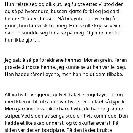
Hun reiste seg og gikk ut. Jeg fulgte etter. Vi stod der
og så på hverandre, bussen kjørte forbi og jeg sa til
henne: ”Håper du dør!” Nå begynte hun virkelig å
grine, hun løp vekk fra meg. Hun skulle krysse veien
da hun snudde seg for å se på meg. Og noe mer fik
hun ikke gjort…
Jeg satt å så på foreldrene hennes. Moren grein. Faren
prøvde å trøste henne. Jeg kunne se at han var lei seg.
Han hadde tårer i øyene, men han holdt dem tilbake.
Alt va hvitt. Veggene, gulvet, taket, sengetøyet. Til og
med klærne til folka der var hvite. Det luktet så typisk.
Men gardinene var ikke bare hvite, de hadde grønne
striper. Ved siden av senga stod en hvit kommode. Den
hadde et lite skap underst, og to skuffer øverst. På
siden var det en bordplate. På den lå det brukte