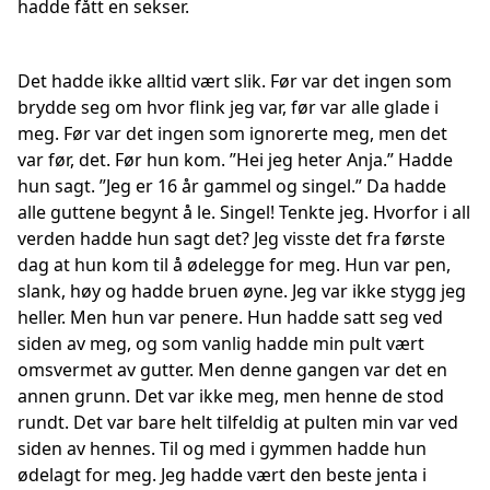
hadde fått en sekser.
Det hadde ikke alltid vært slik. Før var det ingen som
brydde seg om hvor flink jeg var, før var alle glade i
meg. Før var det ingen som ignorerte meg, men det
var før, det. Før hun kom. ”Hei jeg heter Anja.” Hadde
hun sagt. ”Jeg er 16 år gammel og singel.” Da hadde
alle guttene begynt å le. Singel! Tenkte jeg. Hvorfor i all
verden hadde hun sagt det? Jeg visste det fra første
dag at hun kom til å ødelegge for meg. Hun var pen,
slank, høy og hadde bruen øyne. Jeg var ikke stygg jeg
heller. Men hun var penere. Hun hadde satt seg ved
siden av meg, og som vanlig hadde min pult vært
omsvermet av gutter. Men denne gangen var det en
annen grunn. Det var ikke meg, men henne de stod
rundt. Det var bare helt tilfeldig at pulten min var ved
siden av hennes. Til og med i gymmen hadde hun
ødelagt for meg. Jeg hadde vært den beste jenta i