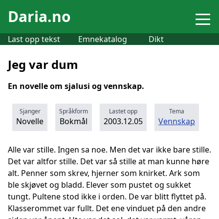
Daria.no
Last opp tekst
Emnekatalog
Dikt
Jeg var dum
En novelle om sjalusi og vennskap.
Sjanger
Språkform
Lastet opp
Tema
Novelle
Bokmål
2003.12.05
Vennskap
Alle var stille. Ingen sa noe. Men det var ikke bare stille.
Det var altfor stille. Det var så stille at man kunne høre
alt. Penner som skrev, hjerner som knirket. Ark som
ble skjøvet og bladd. Elever som pustet og sukket
tungt. Pultene stod ikke i orden. De var blitt flyttet på.
Klasserommet var fullt. Det ene vinduet på den andre