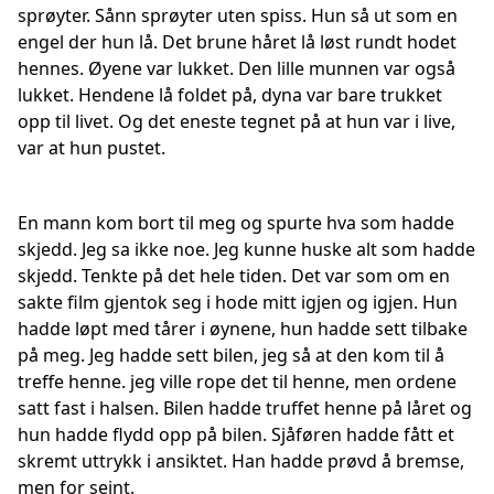
sprøyter. Sånn sprøyter uten spiss. Hun så ut som en
engel der hun lå. Det brune håret lå løst rundt hodet
hennes. Øyene var lukket. Den lille munnen var også
lukket. Hendene lå foldet på, dyna var bare trukket
opp til livet. Og det eneste tegnet på at hun var i live,
var at hun pustet.
En mann kom bort til meg og spurte hva som hadde
skjedd. Jeg sa ikke noe. Jeg kunne huske alt som hadde
skjedd. Tenkte på det hele tiden. Det var som om en
sakte film gjentok seg i hode mitt igjen og igjen. Hun
hadde løpt med tårer i øynene, hun hadde sett tilbake
på meg. Jeg hadde sett bilen, jeg så at den kom til å
treffe henne. jeg ville rope det til henne, men ordene
satt fast i halsen. Bilen hadde truffet henne på låret og
hun hadde flydd opp på bilen. Sjåføren hadde fått et
skremt uttrykk i ansiktet. Han hadde prøvd å bremse,
men for seint.