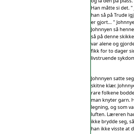
og la den på plass.
Han måtte si det. "
han så på Trude ig
er gjort… " Johnnye
Johnnyen så henne 
så på denne skikke
var alene og gjord
fikk for to dager s
livstruende sykdom,
Johnnyen satte seg
skitne klær. Johnny
rare folkene bodde
man knyter garn. H
legning, og som va
luften. Læreren ha
ikke brydde seg, så
han ikke visste at 