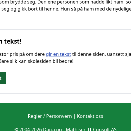
som brydde seg. Den ene personen som hadde likt ham, so
te seg og gikk bort til henne. Hun så på ham med de nydelige
n tekst!
g stor pris på om dere
gir en tekst
til denne siden, uansett sja
 Bare slik kan skolesiden bli bedre!
t
Regler / Personvern
|
Kontakt oss
© 2004-2026 Daria.no -
Mathisen IT Consult AS