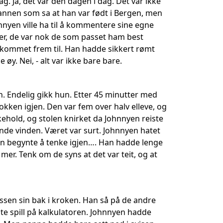
. Ja, det var den dagen i dag. Det var ikke
mannen som sa at han var født i Bergen, men
hnnyen ville ha til å kommentere sine egne
ger, de var nok de som passet ham best
 kommet frem til. Han hadde sikkert rømt
 øy. Nei, - alt var ikke bare bare.
en. Endelig gikk hun. Etter 45 minutter med
okken igjen. Den var fem over halv elleve, og
ikehold, og stolen knirket da Johnnyen reiste
ende vinden. Været var surt. Johnnyen hatet
nnyen begynte å tenke igjen…. Han hadde lenge
tt mer. Tenk om de syns at det var teit, og at
assen sin bak i kroken. Han så på de andre
te spill på kalkulatoren. Johnnyen hadde