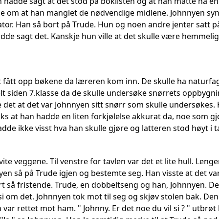
an hadde sagt at det stod på boklisten og at han måtte ha e
oe om at han manglet de nødvendige midlene. Johnnyen syn
lator. Han så bort på Trude. Hun og noen andre jenter satt 
dde sagt det. Kanskje hun ville at det skulle være hemmelig,
fått opp bøkene da læreren kom inn. De skulle ha naturfag.
lt siden 7.klasse da de skulle undersøke snørrets oppbygni
 det at det var Johnnyen sitt snørr som skulle undersøkes.
aks at han hadde en liten forkjølelse akkurat da, noe som gj
dde ikke visst hva han skulle gjøre og latteren stod høyt i 
vite veggene. Til venstre for tavlen var det et lite hull. Leng
nyen så på Trude igjen og bestemte seg. Han visste at det v
 så fristende. Trude, en dobbeltseng og han, Johnnyen. Det 
si om det. Johnnyen tok mot til seg og skjøv stolen bak. Den 
 rettet mot ham. " Johnny. Er det noe du vil si ? " utbrøt 