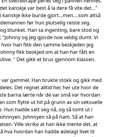
d. En svettedråpe perlet seg i pannen hennes.
 det kanskje var best å la dere få vite det…"
 vi kanskje ikke burde gjort…men….som altså
sidemannen før hun plutselig reiste seg.
og blunket. Han sa ingenting, bare stod og
 "Johnny og jeg gjorde noe veldig dumt. Vi
en, hvor han fikk den samme beskjeden jeg
 Johnny fikk beskjed om at han har fått en
itive. " Det gikk et brus gjennom klassen.
an var gammel. Han brukte stokk og gikk med
les. Det regnet alltid her, her ute hvor de
ste barna lærte når de var små var hvordan
 som flytte ut hit på grunn av sin seksuelle
. Hun hadde satt seg nå, og så tomt ut i
Johnnyen. Johnnyen så på ham. Så at han
lsen. Ville skrike at han ikke mente det, at
på hva hvordan han hadde ødelagt livet til