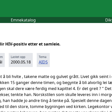
Emnekatalog
Dik
r HIV-positiv etter et samleie.
rm
Lastet opp
Tema
l
2000.05.18
AIDS
 å bli hvite , takene matte og gulvet grått. Livet gikk sein
lokken 15 ganger denne timen, og begynte å bli alvorlig lei
rgen skal dere være ferdig med kapittel 4. Er det greit ? " D
ekser, tenkte han. Norskstilen som skulle leveres inn i morg
 han hadde jo andre ting å tenke på. Spesielt denne dagen
d til den store, tomme bygningen ved kirken. Legekontor v/d