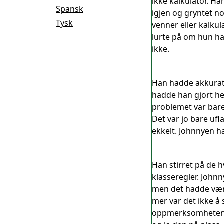
ikke kalkulator. H
Spansk
igjen og gryntet n
Tysk
venner eller kalku
lurte på om hun ha
ikke.
Han hadde akkurat 
hadde han gjort he
problemet var bare
Det var jo bare ufl
ekkelt. Johnnyen ha
Han stirret på de h
klasseregler. John
men det hadde vært
mer var det ikke å 
oppmerksomheten var