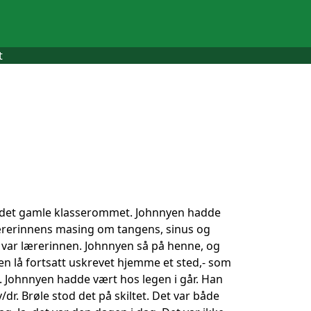
t
t i det gamle klasserommet. Johnnyen hadde
 lærerinnens masing om tangens, sinus og
et var lærerinnen. Johnnyen så på henne, og
en lå fortsatt uskrevet hjemme et sted,- som
. Johnnyen hadde vært hos legen i går. Han
r. Brøle stod det på skiltet. Det var både