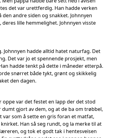
n. Men pappa hadde bare sett ned i avisen
tes det var urettferdig. Han hadde verken
på den andre siden og snakket. Johnnyen
 deres lille hemmelighet. Johnnyen visste
 Johnnyen hadde alltid hatet naturfag. Det
ng. Det var jo et spennende prosjekt, men
 Han hadde tenkt på dette i måneder etterpå.
orde snørret både tykt, grønt og skikkelig
taket den dagen.
er oppe var det festet en lapp der det stod
ar dumt gjort av dem, og at de ba om trøbbel,
var som å sette en gris foran et matfat,
knirket. Han så seg rundt, og la merke til at
læreren, og tok et godt tak i hentesveisen