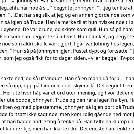
 "Ja " sa Johnnyen. Han la samtidig merke til at Trude så ne
 Jeg..ehh..har noe å si.. " begynte Johnnyen. " …jeg tenkte at
jen. " …Det har seg slik at jeg og en annen gjorde noe som
n så igjen på Trude. Han la merke til at hun hvisket noe til 
i øynene. De var brune, og skinte som gull. Hun så på ham 
lsen som han begjærte så intenst. Hun blunket, og begynte;
e noe som aldri skulle vært gjort. I går var Johnny hos leg
iden. " Hun så på Johnnyen igjen. Pustet dypt og fortsatte; "
 som jeg også fikk for to dager siden, - vi er begge HIV-pos
 sakte ned, og så ut vinduet. Han så en mann gå forbi, - h
en så opp, opp på himmelen der skyene lå. Det regnet fremde
. Her ute hvor håp var et ord uten mening, og hvor det ene
er ute bodde Johnnyen, Trude og den rare legen fra byn. Han
r liten og med pipestemme. Johnnyen så igjen bort på Trude
dde fortsatt ikke sagt noe, men kom rolig gående ned mot 
 at han hadde andre ting å tenke på. Han følte en klump i ha
det kunne skje, men han klarte ikke. Det eneste han tenkte 