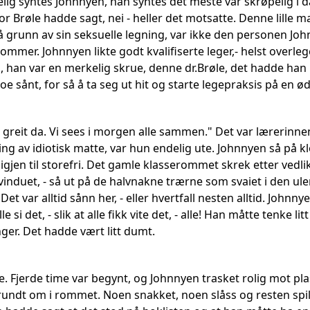
g syntes Johnnyen, han syntes det meste var skrøpelig i dag
or Brøle hadde sagt, nei - heller det motsatte. Denne lille 
på grunn av sin seksuelle legning, var ikke den personen Jo
mmer. Johnnyen likte godt kvalifiserte leger,- helst overle
, han var en merkelig skrue, denne dr.Brøle, det hadde han
e sånt, for så å ta seg ut hit og starte legepraksis på en øde
er greit da. Vi sees i morgen alle sammen." Det var lærerinn
ng av idiotisk matte, var hun endelig ute. Johnnyen så på kl
 igjen til storefri. Det gamle klasserommet skrek etter vedl
vinduet, - så ut på de halvnakne trærne som svaiet i den ul
 Det var alltid sånn her, - eller hvertfall nesten alltid. Joh
e si det, - slik at alle fikk vite det, - alle! Han måtte tenke li
nger. Det hadde vært litt dumt.
e. Fjerde time var begynt, og Johnnyen trasket rolig mot pl
 rundt om i rommet. Noen snakket, noen slåss og resten spil