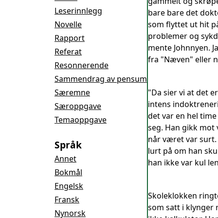
gammelt og skrøpeli
Leserinnlegg
bare bare det dokt
Novelle
som flyttet ut hit 
problemer og sykdo
Rapport
mente Johnnyen. Ja
Referat
fra "Næven" eller no
Resonnerende
Sammendrag av pensum
Særemne
"Da sier vi at det 
intens indoktreneri
Særoppgave
det var en hel time
Temaoppgave
seg. Han gikk mot 
når været var surt.
Språk
lurt på om han skull
Annet
han ikke var kul le
Bokmål
Engelsk
Skoleklokken ringt
Fransk
som satt i klynger
Nynorsk