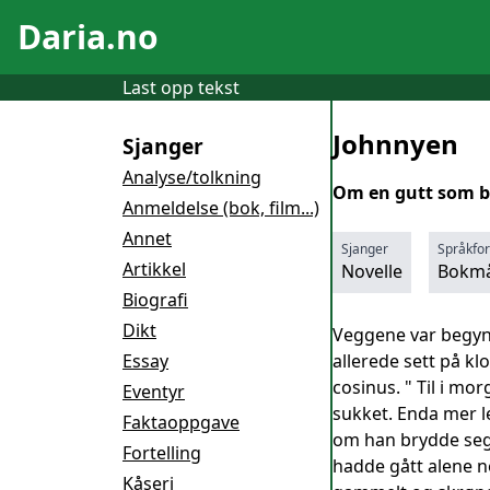
Daria.no
Last opp tekst
Johnnyen
Sjanger
Analyse/tolkning
Om en gutt som bli
Anmeldelse (bok, film...)
Annet
Sjanger
Språkfo
Artikkel
Novelle
Bokmå
Biografi
Dikt
Veggene var begynt
Essay
allerede sett på k
cosinus. " Til i mo
Eventyr
sukket. Enda mer l
Faktaoppgave
om han brydde seg,
Fortelling
hadde gått alene ne
Kåseri