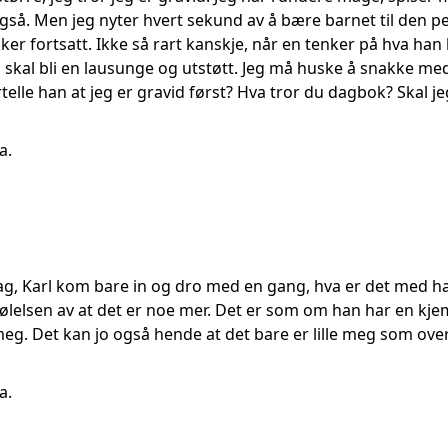
gså. Men jeg nyter hvert sekund av å bære barnet til den pe
er fortsatt. Ikke så rart kanskje, når en tenker på hva han har 
rn skal bli en lausunge og utstøtt. Jeg må huske å snakke me
telle han at jeg er gravid først? Hva tror du dagbok? Skal jeg
a.
i dag, Karl kom bare in og dro med en gang, hva er det med h
 følelsen av at det er noe mer. Det er som om han har en kj
e meg. Det kan jo også hende at det bare er lille meg som ove
a.