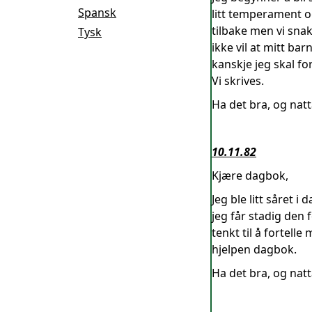
Spansk
litt temperament o
tilbake men vi snakk
Tysk
ikke vil at mitt ba
kanskje jeg skal for
Vi skrives.
Ha det bra, og natt
10.11.82
Kjære dagbok,
Jeg ble litt såret 
jeg får stadig den
tenkt til å fortell
hjelpen dagbok.
Ha det bra, og natt