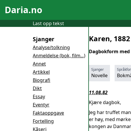
Daria.no
Last opp tekst
Karen, 1882
Sjanger
Analyse/tolkning
Dagbokform med ta
Anmeldelse (bok, film...)
Annet
Sjanger
Språkfo
Artikkel
Novelle
Bokmå
Biografi
Dikt
11.08.82
Essay
Kjære dagbok,
Eventyr
Jeg har truffet ma
Faktaoppgave
er høy, med mørke ø
Fortelling
kongen av Danmark.
Kåseri