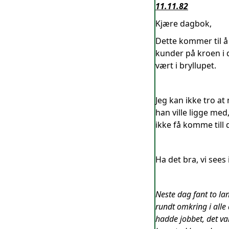
11.11.82
Kjære dagbok,
Dette kommer til å 
kunder på kroen i d
vært i bryllupet.
Jeg kan ikke tro at
han ville ligge me
ikke få komme till 
Ha det bra, vi sees
Neste dag fant to la
rundt omkring i all
hadde jobbet, det v