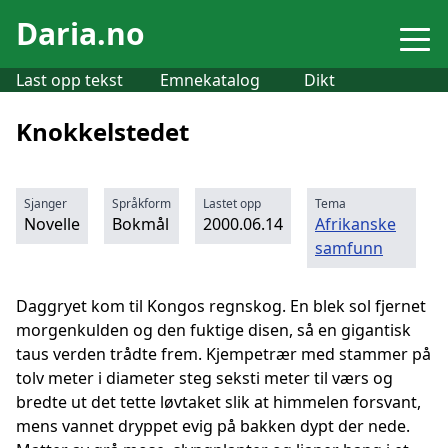
Daria.no
Last opp tekst
Emnekatalog
Dikt
Knokkelstedet
Sjanger
Språkform
Lastet opp
Tema
Novelle
Bokmål
2000.06.14
Afrikanske
samfunn
Daggryet kom til Kongos regnskog. En blek sol fjernet
morgenkulden og den fuktige disen, så en gigantisk
taus verden trådte frem. Kjempetrær med stammer på
tolv meter i diameter steg seksti meter til værs og
bredte ut det tette løvtaket slik at himmelen forsvant,
mens vannet dryppet evig på bakken dypt der nede.