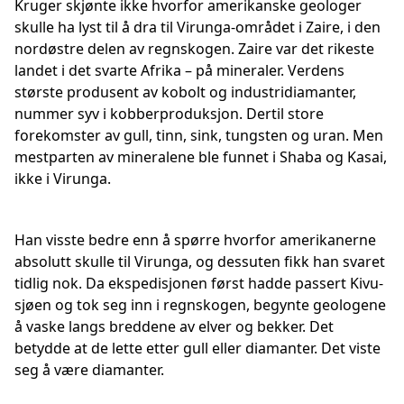
Kruger skjønte ikke hvorfor amerikanske geologer
skulle ha lyst til å dra til Virunga-området i Zaire, i den
nordøstre delen av regnskogen. Zaire var det rikeste
landet i det svarte Afrika – på mineraler. Verdens
største produsent av kobolt og industridiamanter,
nummer syv i kobberproduksjon. Dertil store
forekomster av gull, tinn, sink, tungsten og uran. Men
mestparten av mineralene ble funnet i Shaba og Kasai,
ikke i Virunga.
Han visste bedre enn å spørre hvorfor amerikanerne
absolutt skulle til Virunga, og dessuten fikk han svaret
tidlig nok. Da ekspedisjonen først hadde passert Kivu-
sjøen og tok seg inn i regnskogen, begynte geologene
å vaske langs breddene av elver og bekker. Det
betydde at de lette etter gull eller diamanter. Det viste
seg å være diamanter.