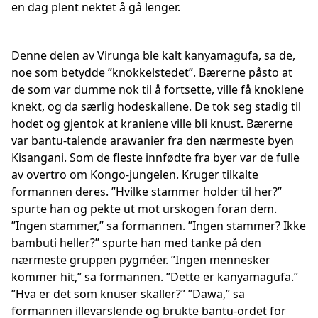
en dag plent nektet å gå lenger.
Denne delen av Virunga ble kalt kanyamagufa, sa de,
noe som betydde ”knokkelstedet”. Bærerne påsto at
de som var dumme nok til å fortsette, ville få knoklene
knekt, og da særlig hodeskallene. De tok seg stadig til
hodet og gjentok at kraniene ville bli knust. Bærerne
var bantu-talende arawanier fra den nærmeste byen
Kisangani. Som de fleste innfødte fra byer var de fulle
av overtro om Kongo-jungelen. Kruger tilkalte
formannen deres. ”Hvilke stammer holder til her?”
spurte han og pekte ut mot urskogen foran dem.
”Ingen stammer,” sa formannen. ”Ingen stammer? Ikke
bambuti heller?” spurte han med tanke på den
nærmeste gruppen pygméer. ”Ingen mennesker
kommer hit,” sa formannen. ”Dette er kanyamagufa.”
”Hva er det som knuser skaller?” ”Dawa,” sa
formannen illevarslende og brukte bantu-ordet for