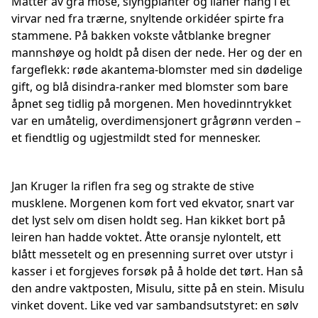
Matter av grå mose, slyngplanter og lianer hang i et
virvar ned fra trærne, snyltende orkidéer spirte fra
stammene. På bakken vokste våtblanke bregner
mannshøye og holdt på disen der nede. Her og der en
fargeflekk: røde akantema-blomster med sin dødelige
gift, og blå disindra-ranker med blomster som bare
åpnet seg tidlig på morgenen. Men hovedinntrykket
var en umåtelig, overdimensjonert grågrønn verden –
et fiendtlig og ugjestmildt sted for mennesker.
Jan Kruger la riflen fra seg og strakte de stive
musklene. Morgenen kom fort ved ekvator, snart var
det lyst selv om disen holdt seg. Han kikket bort på
leiren han hadde voktet. Åtte oransje nylontelt, ett
blått messetelt og en presenning surret over utstyr i
kasser i et forgjeves forsøk på å holde det tørt. Han så
den andre vaktposten, Misulu, sitte på en stein. Misulu
vinket dovent. Like ved var sambandsutstyret: en sølv