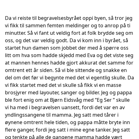
Da vi reiste til begravelsesbyrået oppi byen, så tror jeg
vi fikk til sammen femten meldinger og to anrop på ti
minutter. Så vi fant ut veldig fort at folk brydde seg om
oss, og det var veldig godt. Da vi kom inn i byrået, så
startet hun damen som jobbet der med å spørre oss
litt om hva som hadde skjedd med Eva og det viste seg
at mannen hennes hadde gjort akkurat det samme for
omtrent ett år siden. Så vi ble sittende og snakke en
del om det før vi begynte med det vi egentlig skulle. Da
vi fikk startet med det vi skulle så fikk vi en masse
brosjyrer med layouter, sanger og bilder. Jeg og pappa
ble fort enig om at Bjørn Eidsvåg med ”Eg Ser ” skulle
vi ha med i begravelsen uansett, fordi det var en av
yndlingssangene til mamma. Jeg satt med tårer i
øynene omtrent hele tiden, og pappa måtte bryte inn
flere ganger, fordi jeg satt i mine egne tanker. Jeg satt
og tenkte på alle de gangene mamma hadde vært