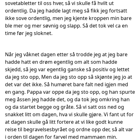
sovetabletter til oss hver, så vi skulle få hvilt ut
ordentlig. Da jeg hadde lagt meg så fikk jeg fortsatt
ikke sove ordentlig, men jeg kjente kroppen min bare
ble mer og mer søvnig og slapp. Så det tok vel ca en
time før jeg sloknet.
Når jeg våknet dagen etter så trodde jeg at jeg bare
hadde hatt en drøm egentlig om alt som hadde
skjedd, så jeg var egentlig ganske så positiv og lettet
da jeg sto opp, Men da jeg sto opp så skjønte jeg jo at
det var det ikke. Så humøret bare falt ned igjen med
en gang. Pappa var oppe da jeg sto opp, og han spurte
meg åssen jeg hadde det, og da tok jeg omkring han
og da startet begge og gråte. Så vi satt oss ned og
snakket litt om dagen, hva vi skulle gjøre. Vi fant ut for
at dagen skulle gå litt fortere at vi like godt kunne
reise til begravelsesbyrået og ordne opp der, så alt var
i orden til dagen for farvel med mammaen min.