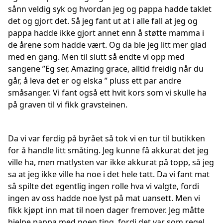
sånn veldig syk og hvordan jeg og pappa hadde taklet
det og gjort det. Så jeg fant ut at i alle fall at jeg og
pappa hadde ikke gjort annet enn å støtte mamma i
de årene som hadde vært. Og da ble jeg litt mer glad
med en gang. Men til slutt så endte vi opp med
sangene ”Eg ser, Amazing grace, alltid freidig når du
går, å leva det er og elska ” pluss ett par andre
småsanger. Vi fant også ett hvit kors som vi skulle ha
på graven til vi fikk gravsteinen.
Da vi var ferdig på byrået så tok vi en tur til butikken
for å handle litt småting. Jeg kunne få akkurat det jeg
ville ha, men matlysten var ikke akkurat på topp, så jeg
sa at jeg ikke ville ha noe i det hele tatt. Da vi fant mat
så spilte det egentlig ingen rolle hva vi valgte, fordi
ingen av oss hadde noe lyst på mat uansett. Men vi
fikk kjøpt inn mat til noen dager fremover. Jeg måtte
hjelpe pappa med noen ting, fordi det var som regel