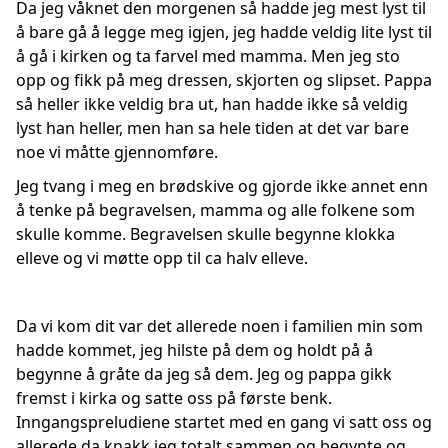
Da jeg våknet den morgenen så hadde jeg mest lyst til
å bare gå å legge meg igjen, jeg hadde veldig lite lyst til
å gå i kirken og ta farvel med mamma. Men jeg sto
opp og fikk på meg dressen, skjorten og slipset. Pappa
så heller ikke veldig bra ut, han hadde ikke så veldig
lyst han heller, men han sa hele tiden at det var bare
noe vi måtte gjennomføre.
Jeg tvang i meg en brødskive og gjorde ikke annet enn
å tenke på begravelsen, mamma og alle folkene som
skulle komme. Begravelsen skulle begynne klokka
elleve og vi møtte opp til ca halv elleve.
Da vi kom dit var det allerede noen i familien min som
hadde kommet, jeg hilste på dem og holdt på å
begynne å gråte da jeg så dem. Jeg og pappa gikk
fremst i kirka og satte oss på første benk.
Inngangspreludiene startet med en gang vi satt oss og
allerede da knakk jeg totalt sammen og begynte og