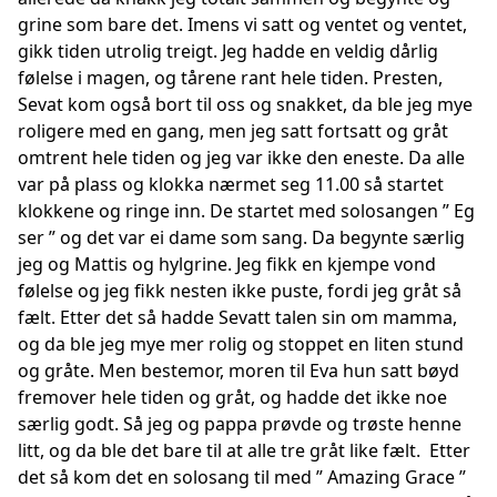
grine som bare det. Imens vi satt og ventet og ventet,
gikk tiden utrolig treigt. Jeg hadde en veldig dårlig
følelse i magen, og tårene rant hele tiden. Presten,
Sevat kom også bort til oss og snakket, da ble jeg mye
roligere med en gang, men jeg satt fortsatt og gråt
omtrent hele tiden og jeg var ikke den eneste. Da alle
var på plass og klokka nærmet seg 11.00 så startet
klokkene og ringe inn. De startet med solosangen ” Eg
ser ” og det var ei dame som sang. Da begynte særlig
jeg og Mattis og hylgrine. Jeg fikk en kjempe vond
følelse og jeg fikk nesten ikke puste, fordi jeg gråt så
fælt. Etter det så hadde Sevatt talen sin om mamma,
og da ble jeg mye mer rolig og stoppet en liten stund
og gråte. Men bestemor, moren til Eva hun satt bøyd
fremover hele tiden og gråt, og hadde det ikke noe
særlig godt. Så jeg og pappa prøvde og trøste henne
litt, og da ble det bare til at alle tre gråt like fælt. Etter
det så kom det en solosang til med ” Amazing Grace ”