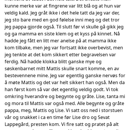
kunne merke var at fingrene var litt blå og at hun var
veldig kald. Jeg gråt ikke i det hele tatt da jeg var der,
jeg sto bare med en god følelse inni meg og det tror
jeg pappa gjorde også. Til slutt før vi skulle gå gikk jeg
og ga mamma en siste klem og et kyss på kinnet. Nå
hadde jeg fått en litt mer anelse på at mamma ikke
kom tilbake, men jeg var fortsatt ikke overbevist, men
jeg tenkte at det kom sikkert etter begravelsen var
ferdig. Nå hadde klokka blitt ganske mye og
søskenbarnet mitt Mattis skulle snart komme, en av
bestevennene mine. Jeg var egentlig ganske nervøs for
å møte Mattis og det var helt sikkert han også. Men da
han først kom så var det egentlig veldig godt. Vi tok
omkring hverandre og begynte og gråte. Lise, tanta mi
og mora til Mattis var også med. Alle begynte og gråte
pappa, meg, Mattis og Lise. Vi satt oss ned i storstuen
vår og snakket i ca en time før Lise dro og Sevat
Lappegård, presten kom. Vi fire satt og pratet på alt