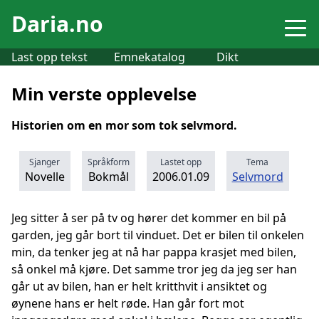
Daria.no
Last opp tekst
Emnekatalog
Dikt
Min verste opplevelse
Historien om en mor som tok selvmord.
Sjanger
Språkform
Lastet opp
Tema
Novelle
Bokmål
2006.01.09
Selvmord
Jeg sitter å ser på tv og hører det kommer en bil på
garden, jeg går bort til vinduet. Det er bilen til onkelen
min, da tenker jeg at nå har pappa krasjet med bilen,
så onkel må kjøre. Det samme tror jeg da jeg ser han
går ut av bilen, han er helt kritthvit i ansiktet og
øynene hans er helt røde. Han går fort mot