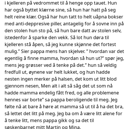
i kjelleren på vedrommet til å henge opp tauet. Hun
har også byttet klærne sine, så hun har hatt på seg
helt reine klær. Også har hun tatt to helt uåpna bokser
med anti-deppresive piller, antagelig for å sovne inn på
den stolen hun sto på, så hun bare datt av stolen selv,
istedenfor å sparke den vekk. Så lot hun døra til
kjelleren stå åpen, så jeg kunne skjønne det fortest
mulig.” Sier pappa mens han skjelver. ” hvordan var det
egentlig å finne mamma, hvordan så hun ut?” spør jeg,
mens jeg grøsser ved å tenke på det.” hun så veldig
fredfull ut, øynene var helt lukket, og hun hadde
nesten ingen merker på halsen, det kom ut litt blod
gjennom nesen, Men alt i alt så såg det ut som nå
hadde mamma endelig fått fred, og alle problemene
hennes var borte” sa pappa beroligende til meg. Jeg
følte nå at bare å høre at mamma så ut til å ha det bra,
så lettet det litt på meg. Jeg ba om å være litt alene for
å tenke litt, mens pappa gikk og sa det til
søskenbarnet mitt Martin og Mina.