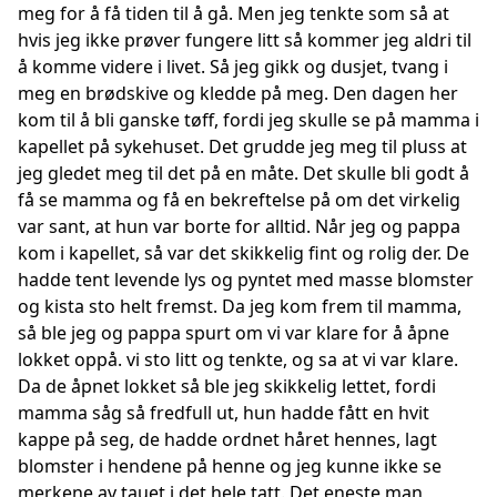
meg for å få tiden til å gå. Men jeg tenkte som så at
hvis jeg ikke prøver fungere litt så kommer jeg aldri til
å komme videre i livet. Så jeg gikk og dusjet, tvang i
meg en brødskive og kledde på meg. Den dagen her
kom til å bli ganske tøff, fordi jeg skulle se på mamma i
kapellet på sykehuset. Det grudde jeg meg til pluss at
jeg gledet meg til det på en måte. Det skulle bli godt å
få se mamma og få en bekreftelse på om det virkelig
var sant, at hun var borte for alltid. Når jeg og pappa
kom i kapellet, så var det skikkelig fint og rolig der. De
hadde tent levende lys og pyntet med masse blomster
og kista sto helt fremst. Da jeg kom frem til mamma,
så ble jeg og pappa spurt om vi var klare for å åpne
lokket oppå. vi sto litt og tenkte, og sa at vi var klare.
Da de åpnet lokket så ble jeg skikkelig lettet, fordi
mamma såg så fredfull ut, hun hadde fått en hvit
kappe på seg, de hadde ordnet håret hennes, lagt
blomster i hendene på henne og jeg kunne ikke se
merkene av tauet i det hele tatt. Det eneste man