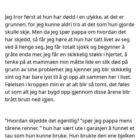
Jeg tror først at hun har dødd i en ulykke, at det er
grunnen, for jeg kunne aldri tro at det som hun gjorde
skulle skje. Men da jeg spør pappa om hvordan det
har skjedd, så får jeg høre at hun har tatt livet av seg
ved å henge seg. Jeg får totalt sjokk og begynner å
gråte enda mer, jeg får en skikkelig støkk i hjertet, å
tenke på at mammaen min måtte lide en slik død på
grunn av sine problemer. Jeg kjenner jeg blir skikkelig
sint og har bare lyst til å gi opp alt sammen her i livet.
Følelsen i kroppen min er at alt blir så tomt, det føles
ut som alt jeg har bygd opp gjennom disse årene blir
brått brutt ned igjen.
”Hvordan skjedde det egentlig? ”spør jeg pappa mens
tårene renner. ” hun har vært ute i garasjen å funnet et
tau som hun kunne bruke. Hun brukte den ene bjelken