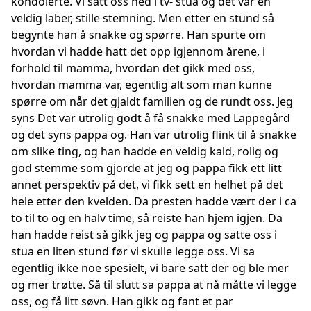
kondolerte. Vi satt oss ned i tv- stua og det var en
veldig laber, stille stemning. Men etter en stund så
begynte han å snakke og spørre. Han spurte om
hvordan vi hadde hatt det opp igjennom årene, i
forhold til mamma, hvordan det gikk med oss,
hvordan mamma var, egentlig alt som man kunne
spørre om når det gjaldt familien og de rundt oss. Jeg
syns Det var utrolig godt å få snakke med Lappegård
og det syns pappa og. Han var utrolig flink til å snakke
om slike ting, og han hadde en veldig kald, rolig og
god stemme som gjorde at jeg og pappa fikk ett litt
annet perspektiv på det, vi fikk sett en helhet på det
hele etter den kvelden. Da presten hadde vært der i ca
to til to og en halv time, så reiste han hjem igjen. Da
han hadde reist så gikk jeg og pappa og satte oss i
stua en liten stund før vi skulle legge oss. Vi sa
egentlig ikke noe spesielt, vi bare satt der og ble mer
og mer trøtte. Så til slutt sa pappa at nå måtte vi legge
oss, og få litt søvn. Han gikk og fant et par