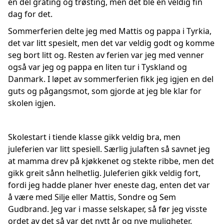
en del gråting og trøsting, men det ble en veldig fin
dag for det.
Sommerferien delte jeg med Mattis og pappa i Tyrkia,
det var litt spesielt, men det var veldig godt og komme
seg bort litt og. Resten av ferien var jeg med venner
også var jeg og pappa en liten tur i Tyskland og
Danmark. I løpet av sommerferien fikk jeg igjen en del
guts og pågangsmot, som gjorde at jeg ble klar for
skolen igjen.
Skolestart i tiende klasse gikk veldig bra, men
juleferien var litt spesiell. Særlig julaften så savnet jeg
at mamma drev på kjøkkenet og stekte ribbe, men det
gikk greit sånn helhetlig. Juleferien gikk veldig fort,
fordi jeg hadde planer hver eneste dag, enten det var
å være med Silje eller Mattis, Sondre og Sem
Gudbrand. Jeg var i masse selskaper, så før jeg visste
ordet av det så var det nytt år og nye muligheter.