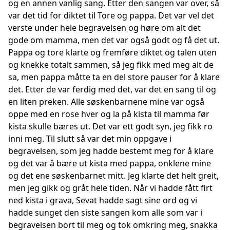
og en annen vanlig sang. Etter den sangen var over, så
var det tid for diktet til Tore og pappa. Det var vel det
verste under hele begravelsen og høre om alt det
gode om mamma, men det var også godt og få det ut.
Pappa og tore klarte og fremføre diktet og talen uten
og knekke totalt sammen, så jeg fikk med meg alt de
sa, men pappa måtte ta en del store pauser for å klare
det. Etter de var ferdig med det, var det en sang til og
en liten preken. Alle søskenbarnene mine var også
oppe med en rose hver og la på kista til mamma før
kista skulle bæres ut. Det var ett godt syn, jeg fikk ro
inni meg. Til slutt så var det min oppgave i
begravelsen, som jeg hadde bestemt meg for å klare
og det var å bære ut kista med pappa, onklene mine
og det ene søskenbarnet mitt. Jeg klarte det helt greit,
men jeg gikk og gråt hele tiden. Når vi hadde fått firt
ned kista i grava, Sevat hadde sagt sine ord og vi
hadde sunget den siste sangen kom alle som var i
begravelsen bort til meg og tok omkring meg, snakka