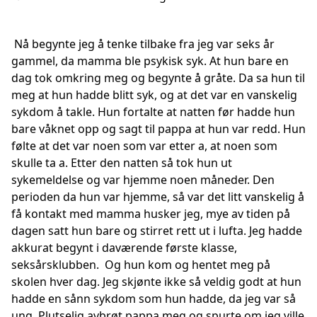
Nå begynte jeg å tenke tilbake fra jeg var seks år
gammel, da mamma ble psykisk syk. At hun bare en
dag tok omkring meg og begynte å gråte. Da sa hun til
meg at hun hadde blitt syk, og at det var en vanskelig
sykdom å takle. Hun fortalte at natten før hadde hun
bare våknet opp og sagt til pappa at hun var redd. Hun
følte at det var noen som var etter a, at noen som
skulle ta a. Etter den natten så tok hun ut
sykemeldelse og var hjemme noen måneder. Den
perioden da hun var hjemme, så var det litt vanskelig å
få kontakt med mamma husker jeg, mye av tiden på
dagen satt hun bare og stirret rett ut i lufta. Jeg hadde
akkurat begynt i daværende første klasse,
seksårsklubben. Og hun kom og hentet meg på
skolen hver dag. Jeg skjønte ikke så veldig godt at hun
hadde en sånn sykdom som hun hadde, da jeg var så
ung. Plutselig avbrøt pappa meg og spurte om jeg ville