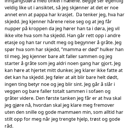
inngangsdøra med onkel i hælene. Begge ser egentlig
veldig like ut i ansiktet, så jeg skjønner at det er noe
annet enn at pappa har krasjet. Da tenker jeg, hva har
skjedd. Jeg kjenner hårene reise seg og at jeg får
nupper på kroppen da jeg hører han ta i døra, jeg vil
ikke vite hva som ha skjedd. Han går rett opp i andre
etasje og han tar rundt meg og begynner å gråte. Jeg
spør hva som har skjedd, ”mamma er død” hulker han
til meg. Jeg kjenner bare alt faller sammen og jeg
starter å gråte som jeg aldri noen gang har gjort. Jeg
kan høre at hjertet mitt dunker, jeg klarer ikke fatte at
det kan ha skjedd. Jeg føler at alt blir bare helt dødt,
ingen ting betyr noe og jeg blir sint. Jeg går å slår i
veggen og bare faller totalt sammen i sofaen og
gråter videre. Den første tanken jeg får er at hva skal
jeg gjøre nå, hvordan skal jeg klare meg fremover
uten den snille og gode mammaen min, som alltid har
stilt opp for meg når jeg trengte hjelp, trøst og gode
råd.