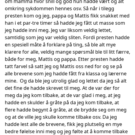
om mamma hvor snill og god hun hadde vært og alt
omkring sykdommen hennes osv. Så når i tilegg
presten kom og jeg, pappa og Mattis fikk snakket med
han i et par-tre timer så hadde jeg fått ut masse som
jeg hadde inni meg. Jeg var liksom veldig lettet,
samtidig som jeg var veldig sliten. Fordi presten hadde
en spesiell måte å forklare på ting, så ble alt mye
klarere for alle, veldig mange spørsmål ble til litt færre,
både for meg, Mattis og pappa. Etter presten hadde
tatt farvel så satt jeg og Mattis oss ned for og se på
alle brevene som jeg hadde fått fra klassa og lærerne
mine. Og da ble jeg utrolig glad og lettet da jeg så alt
det fine de hadde skrevet til meg. At de var der for
meg da jeg kom tilbake, at de var glad i meg, at jeg
hadde en skulder å gråte på da jeg kom tilbake, at
flere hadde begynt å gråte, at de brydde seg om meg
og at de ville jeg skulle komme tilbake osv. Da jeg
hadde lest alle de brevene, fikk jeg plutselig en mye
bedre følelse inni meg og jeg følte at å komme tilbake