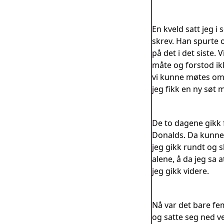
En kveld satt jeg 
skrev. Han spurte 
på det i det siste. 
måte og forstod ikk
vi kunne møtes om t
jeg fikk en ny søt
De to dagene gikk f
Donalds. Da kunne vi
jeg gikk rundt og s
alene, å da jeg sa 
jeg gikk videre.
Nå var det bare fem
og satte seg ned ve