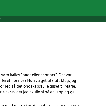
t
som kalles ”nødt eller sannhet”. Det var
fferet hennes? Hun valget til slutt Meg. Jeg
r jeg så det ondskapsfulle gliset til Marie.
 skrev det jeg skulle si på en lapp og ga
men med meg, utbrøt jeg da jeg leste det som