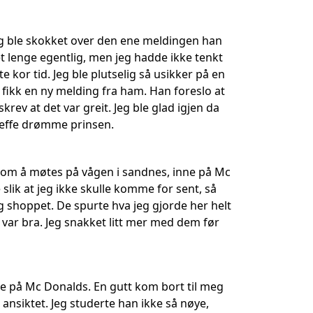
Jeg ble skokket over den ene meldingen han
t lenge egentlig, men jeg hadde ikke tenkt
te kor tid. Jeg ble plutselig så usikker på en
eg fikk en ny melding fra ham. Han foreslo at
rev at det var greit. Jeg ble glad igjen da
treffe drømme prinsen.
ige om å møtes på vågen i sandnes, inne på Mc
e slik at jeg ikke skulle komme for sent, så
og shoppet. De spurte hva jeg gjorde her helt
et var bra. Jeg snakket litt mer med dem før
nne på Mc Donalds. En gutt kom bort til meg
ansiktet. Jeg studerte han ikke så nøye,