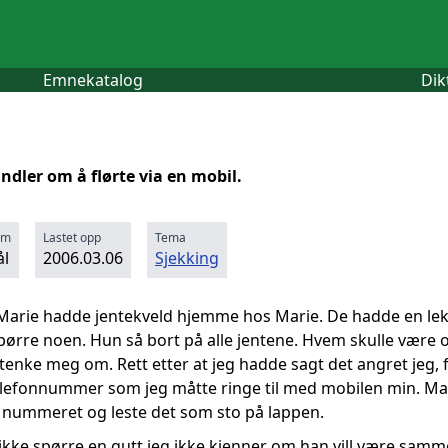
Emnekatalog
Dik
ndler om å flørte via en mobil.
rm
Lastet opp
Tema
l
2006.03.06
Sjekking
 Marie hadde jentekveld hjemme hos Marie. De hadde en lek 
 spørre noen. Hun så bort på alle jentene. Hvem skulle være o
tenke meg om. Rett etter at jeg hadde sagt det angret jeg, fo
lefonnummer som jeg måtte ringe til med mobilen min. Marie
lo nummeret og leste det som sto på lappen.
l ikke spørre en gutt jeg ikke kjenner om han vill være sam