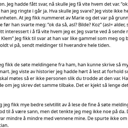
. Jeg hadde fått svar, nå skulle jeg få vite hvem det var. ”ok,
r han jeg ringte i går ja. Hva skulle jeg svare? Jeg viste ikke h
annheten. At jeg fikk nummeret av Marie og det var på grunn
 før han svarte meg: ”ok da så, asl? Bilde? Koz” (asl= alder, 
tt interessert i å få vite hvem jeg er. Jeg svarte ved å sende 
 Klem” Jeg fikk til svar at han var like gammel som meg og 
 holdt vi på, sendt meldinger til hverandre hele tiden.
jeg fikk de søte meldingene fra ham, han kunne skrive så mye 
smart. Jeg viste av historier jeg hadde hørt å lest at forhol
skal møtes så er ikke personen slik du trodde at den var. H
e om jeg skrev det samme tilbake. Det er kjekt så lenge det
 jeg fikk mye bedre selvtillit av å lese de fine å søte meld
d til å være sann, men det tenkte jeg meg ikke noe på da. De
var mindre å mindre med vennene mine. De spurte ikke om 
tian.