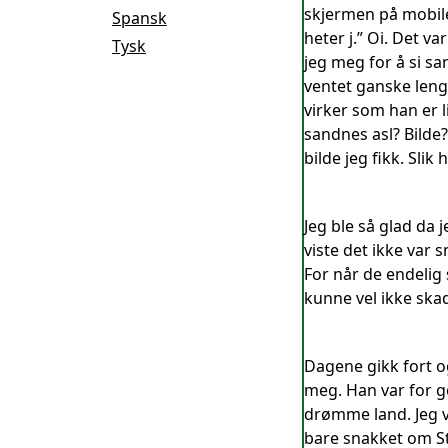
skjermen på mobilen
Spansk
heter j.” Oi. Det va
Tysk
jeg meg for å si s
ventet ganske lenge
virker som han er li
sandnes asl? Bilde?
bilde jeg fikk. Slik
Jeg ble så glad da 
viste det ikke var 
For når de endelig 
kunne vel ikke skad
Dagene gikk fort og
meg. Han var for go
drømme land. Jeg 
bare snakket om S