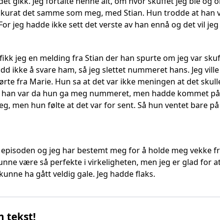
det gikk. Jeg fortalte henne alt, om hvor skuffet jeg ble og 
kurat det samme som meg, med Stian. Hun trodde at han va
For jeg hadde ikke sett det verste av han ennå og det vil jeg 
ikk jeg en melding fra Stian der han spurte om jeg var skuf
g gadd ikke å svare ham, så jeg slettet nummeret hans. Jeg vil
hørte fra Marie. Hun sa at det var ikke meningen at det skulle
m han var da hun ga meg nummeret, men hadde kommet på de
g, men hun følte at det var for sent. Så hun ventet bare på 
n episoden og jeg har bestemt meg for å holde meg vekke fra
nne være så perfekte i virkeligheten, men jeg er glad for at j
unne ha gått veldig gale. Jeg hadde flaks.
n tekst!