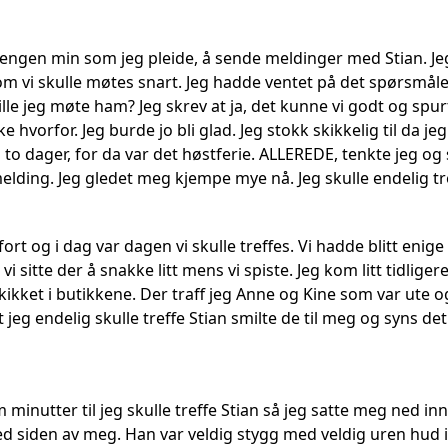
i sengen min som jeg pleide, å sende meldinger med Stian. 
om vi skulle møtes snart. Jeg hadde ventet på det spørsmåle
Ville jeg møte ham? Jeg skrev at ja, det kunne vi godt og spur
e hvorfor. Jeg burde jo bli glad. Jeg stokk skikkelig til da j
o dager, for da var det høstferie. ALLEREDE, tenkte jeg og sk
 melding. Jeg gledet meg kjempe mye nå. Jeg skulle endelig 
ort og i dag var dagen vi skulle treffes. Vi hadde blitt en
 sitte der å snakke litt mens vi spiste. Jeg kom litt tidliger
kikket i butikkene. Der traff jeg Anne og Kine som var ute 
at jeg endelig skulle treffe Stian smilte de til meg og syns d
 minutter til jeg skulle treffe Stian så jeg satte meg ned i
d siden av meg. Han var veldig stygg med veldig uren hud i 