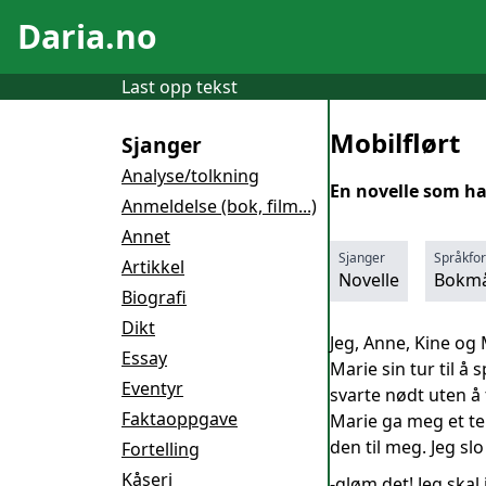
Daria.no
Last opp tekst
Mobilflørt
Sjanger
Analyse/tolkning
En novelle som ha
Anmeldelse (bok, film...)
Annet
Sjanger
Språkfo
Artikkel
Novelle
Bokmå
Biografi
Dikt
Jeg, Anne, Kine og
Essay
Marie sin tur til å
Eventyr
svarte nødt uten å 
Faktaoppgave
Marie ga meg et te
den til meg. Jeg s
Fortelling
Kåseri
-gløm det! Jeg ska