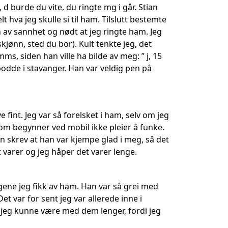
 d burde du vite, du ringte mg i går. Stian
elt hva jeg skulle si til ham. Tilslutt bestemte
 av sannhet og nødt at jeg ringte ham. Jeg
skjønn, sted du bor). Kult tenkte jeg, det
mms, siden han ville ha bilde av meg: ” j, 15
bodde i stavanger. Han var veldig pen på
fint. Jeg var så forelsket i ham, selv om jeg
d som begynner ved mobil ikke pleier å funke.
an skrev at han var kjempe glad i meg, så det
 varer og jeg håper det varer lenge.
ingene jeg fikk av ham. Han var så grei med
t var for sent jeg var allerede inne i
jeg kunne være med dem lenger, fordi jeg