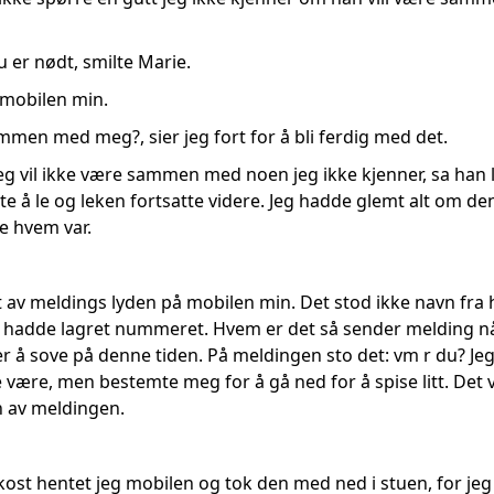
du er nødt, smilte Marie.
 mobilen min.
ammen med meg?, sier jeg fort for å bli ferdig med det.
eg vil ikke være sammen med noen jeg ikke kjenner, sa han li
te å le og leken fortsatte videre. Jeg hadde glemt alt om d
te hvem var.
et av meldings lyden på mobilen min. Det stod ikke navn fra
e hadde lagret nummeret. Hvem er det så sender melding nå
 å sove på denne tiden. På meldingen sto det: vm r du? Jeg 
ære, men bestemte meg for å gå ned for å spise litt. Det var
n av meldingen.
okost hentet jeg mobilen og tok den med ned i stuen, for jeg 