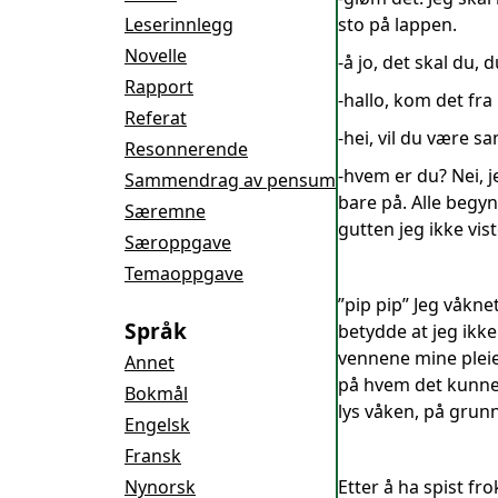
Leserinnlegg
sto på lappen.
Novelle
-å jo, det skal du, 
Rapport
-hallo, kom det fra
Referat
-hei, vil du være s
Resonnerende
-hvem er du? Nei, j
Sammendrag av pensum
bare på. Alle begyn
Særemne
gutten jeg ikke vis
Særoppgave
Temaoppgave
”pip pip” Jeg våkn
Språk
betydde at jeg ikk
vennene mine pleier
Annet
på hvem det kunne v
Bokmål
lys våken, på grun
Engelsk
Fransk
Nynorsk
Etter å ha spist fr