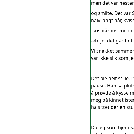
men det var nesten 
og smilte. Det var 
halv langt hår, kvis
-kos går det med d
-eh..jo..det går fin
Vi snakket sammen 
var ikke slik som j
Det ble helt stille.
pause. Han sa plut
å prøvde å kysse me
meg på kinnet istede
ha sittet der en s
Da jeg kom hjem sa