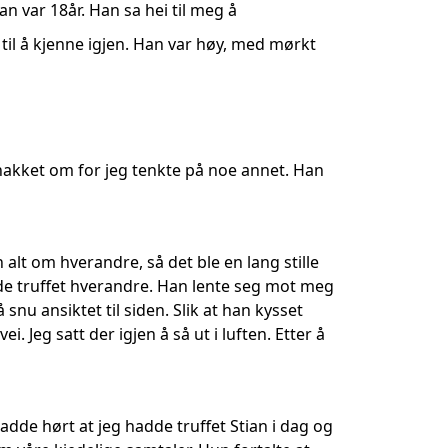
n var 18år. Han sa hei til meg å
e til å kjenne igjen. Han var høy, med mørkt
snakket om for jeg tenkte på noe annet. Han
n alt om hverandre, så det ble en lang stille
adde truffet hverandre. Han lente seg mot meg
nu ansiktet til siden. Slik at han kysset
. Jeg satt der igjen å så ut i luften. Etter å
dde hørt at jeg hadde truffet Stian i dag og