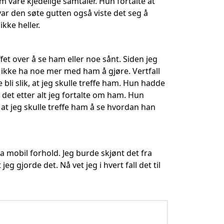
om våre kjedelige samtaler. Hun fortalte at
r den søte gutten også viste det seg å
ikke heller.
fet over å se ham eller noe sånt. Siden jeg
le ikke ha noe mer med ham å gjøre. Vertfall
 bli slik, at jeg skulle treffe ham. Hun hadde
t etter alt jeg fortalte om ham. Hun
at jeg skulle treffe ham å se hvordan han
 mobil forhold. Jeg burde skjønt det fra
eg gjorde det. Nå vet jeg i hvert fall det til