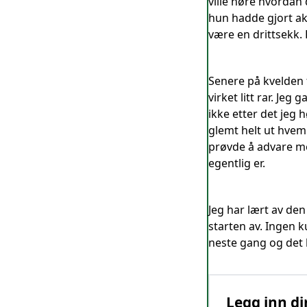
ville høre hvordan 
hun hadde gjort ak
være en drittsekk. 
Senere på kvelden f
virket litt rar. Je
ikke etter det jeg 
glemt helt ut hve
prøvde å advare me
egentlig er.
Jeg har lært av de
starten av. Ingen ku
neste gang og det k
Legg inn di