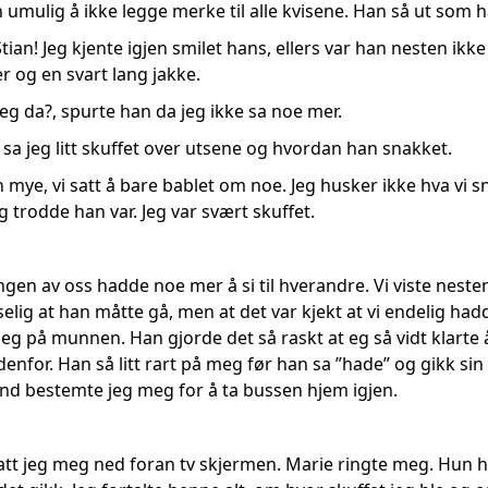
umulig å ikke legge merke til alle kvisene. Han så ut som ha
Stian! Jeg kjente igjen smilet hans, ellers var han nesten ikk
er og en svart lang jakke.
eg da?, spurte han da jeg ikke sa noe mer.
t, sa jeg litt skuffet over utsene og hvordan han snakket.
mye, vi satt å bare bablet om noe. Jeg husker ikke hva vi 
eg trodde han var. Jeg var svært skuffet.
 Ingen av oss hadde noe mer å si til hverandre. Vi viste neste
selig at han måtte gå, men at det var kjekt at vi endelig h
g på munnen. Han gjorde det så raskt at eg så vidt klarte å s
nfor. Han så litt rart på meg før han sa ”hade” og gikk sin vei
tund bestemte jeg meg for å ta bussen hjem igjen.
tt jeg meg ned foran tv skjermen. Marie ringte meg. Hun ha