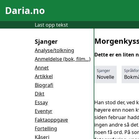
Daria.no
Last opp tekst
Morgenkys
Sjanger
Analyse/tolkning
Dette er en liten 
Anmeldelse (bok, film...)
Annet
Sjanger
Språkfo
Artikkel
Novelle
Bokmå
Biografi
Dikt
Essay
Han stod der, ved k
høyere enn noen kv
Eventyr
siden februar hadde
Faktaoppgave
ingen andre så det.
Fortelling
noen få ord. På so
Kåseri