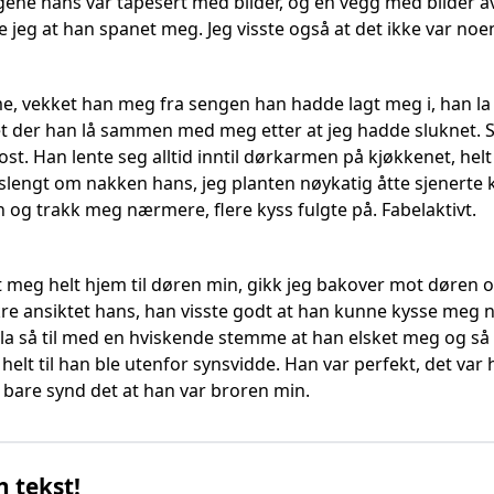
gene hans var tapesert med bilder, og en vegg med bilder a
e jeg at han spanet meg. Jeg visste også at det ikke var noe
, vekket han meg fra sengen han hadde lagt meg i, han la m
der han lå sammen med meg etter at jeg hadde sluknet. Så
ost. Han lente seg alltid inntil dørkarmen på kjøkkenet, helt 
engt om nakken hans, jeg planten nøykatig åtte sjenerte 
 og trakk meg nærmere, flere kyss fulgte på. Fabelaktivt.
 meg helt hjem til døren min, gikk jeg bakover mot døren 
akre ansiktet hans, han visste godt at han kunne kysse meg
, la så til med en hviskende stemme at han elsket meg og så
helt til han ble utenfor synsvidde. Han var perfekt, det var h
bare synd det at han var broren min.
n tekst!