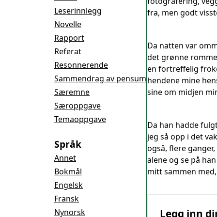
fotografering, veg
Leserinnlegg
fra, men godt visst
Novelle
Rapport
Da natten var omme
Referat
det grønne rommet 
Resonnerende
en fortreffelig frok
Sammendrag av pensum
hendene mine hensl
Særemne
sine om midjen min
Særoppgave
Temaoppgave
Da han hadde fulgt
jeg så opp i det v
Språk
også, flere ganger
Annet
alene og se på han 
Bokmål
mitt sammen med, 
Engelsk
Fransk
Nynorsk
Legg inn di