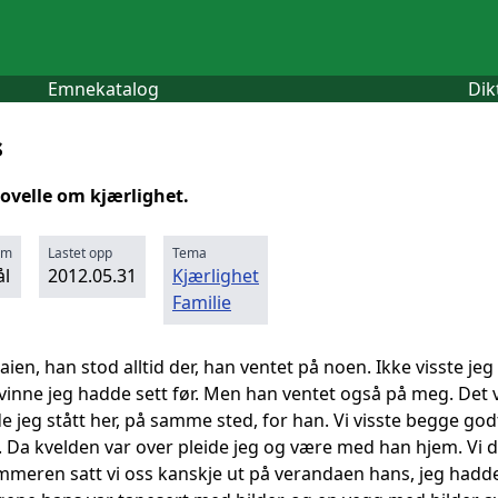
Emnekatalog
Dik
s
novelle om kjærlighet.
rm
Lastet opp
Tema
l
2012.05.31
Kjærlighet
Familie
aien, han stod alltid der, han ventet på noen. Ikke visste 
inne jeg hadde sett før. Men han ventet også på meg. Det v
 jeg stått her, på samme sted, for han. Vi visste begge godt
 Da kvelden var over pleide jeg og være med han hjem. Vi drak
mmeren satt vi oss kanskje ut på verandaen hans, jeg hadde