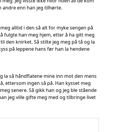
v meg. Jeg visste ikke hvor noen av de kom
n andre enn han jeg tilhørte.
eg alltid i den så alt for myke sengen på
 fulgte han meg hjem, etter å ha gitt meg
til den knirket. Så stilte jeg meg på tå og la
kyss på leppene hans før han la hendene
og la så håndflatene mine inn mot den mens
 nå, ettersom ingen så på. Han kysset meg
 meg senere. Så gikk han og jeg ble stående
an jeg ville gifte meg med og tilbringe livet