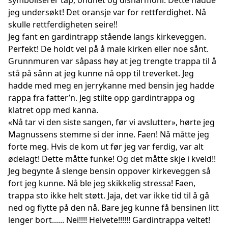
symboliserer tap, ondhet og disharmoni. Dette hadde
jeg undersøkt! Det oransje var for rettferdighet. Nå
skulle rettferdigheten seire!!
Jeg fant en gardintrapp stående langs kirkeveggen.
Perfekt! De holdt vel på å male kirken eller noe sånt.
Grunnmuren var såpass høy at jeg trengte trappa til å
stå på sånn at jeg kunne nå opp til treverket. Jeg
hadde med meg en jerrykanne med bensin jeg hadde
rappa fra fatter’n. Jeg stilte opp gardintrappa og
klatret opp med kanna.
«Nå tar vi den siste sangen, før vi avslutter», hørte jeg
Magnussens stemme si der inne. Faen! Nå måtte jeg
forte meg. Hvis de kom ut før jeg var ferdig, var alt
ødelagt! Dette måtte funke! Og det måtte skje i kveld!!
Jeg begynte å slenge bensin oppover kirkeveggen så
fort jeg kunne. Nå ble jeg skikkelig stressa! Faen,
trappa sto ikke helt støtt. Jaja, det var ikke tid til å gå
ned og flytte på den nå. Bare jeg kunne få bensinen litt
lenger bort...... Nei!!!! Helvete!!!!!! Gardintrappa veltet!