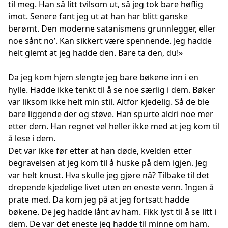
til meg. Han så litt tvilsom ut, så jeg tok bare høflig
imot. Senere fant jeg ut at han har blitt ganske
berømt. Den moderne satanismens grunnlegger, eller
noe sånt no’. Kan sikkert være spennende. Jeg hadde
helt glemt at jeg hadde den. Bare ta den, du!»
Da jeg kom hjem slengte jeg bare bøkene inn i en
hylle. Hadde ikke tenkt til å se noe særlig i dem. Bøker
var liksom ikke helt min stil. Altfor kjedelig. Så de ble
bare liggende der og støve. Han spurte aldri noe mer
etter dem. Han regnet vel heller ikke med at jeg kom til
å lese i dem.
Det var ikke før etter at han døde, kvelden etter
begravelsen at jeg kom til å huske på dem igjen. Jeg
var helt knust. Hva skulle jeg gjøre nå? Tilbake til det
drepende kjedelige livet uten en eneste venn. Ingen å
prate med. Da kom jeg på at jeg fortsatt hadde
bøkene. De jeg hadde lånt av ham. Fikk lyst til å se litt i
dem. De var det eneste jeg hadde til minne om ham.