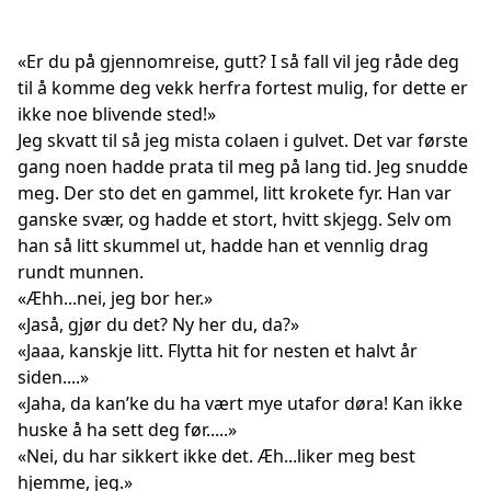
«Er du på gjennomreise, gutt? I så fall vil jeg råde deg
til å komme deg vekk herfra fortest mulig, for dette er
ikke noe blivende sted!»
Jeg skvatt til så jeg mista colaen i gulvet. Det var første
gang noen hadde prata til meg på lang tid. Jeg snudde
meg. Der sto det en gammel, litt krokete fyr. Han var
ganske svær, og hadde et stort, hvitt skjegg. Selv om
han så litt skummel ut, hadde han et vennlig drag
rundt munnen.
«Æhh...nei, jeg bor her.»
«Jaså, gjør du det? Ny her du, da?»
«Jaaa, kanskje litt. Flytta hit for nesten et halvt år
siden....»
«Jaha, da kan’ke du ha vært mye utafor døra! Kan ikke
huske å ha sett deg før.....»
«Nei, du har sikkert ikke det. Æh...liker meg best
hjemme, jeg.»