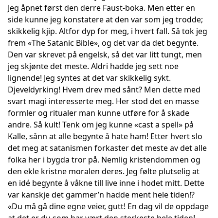
Jeg åpnet først den derre Faust-boka. Men etter en
side kunne jeg konstatere at den var som jeg trodde;
skikkelig kjip. Altfor dyp for meg, i hvert fall. Så tok jeg
frem «The Satanic Bible», og det var da det begynte.
Den var skrevet på engelsk, så det var litt tungt, men
jeg skjønte det meste. Aldri hadde jeg sett noe
lignende! Jeg syntes at det var skikkelig sykt.
Djeveldyrking! Hvem drev med sånt? Men dette med
svart magi interesserte meg. Her stod det en masse
formler og ritualer man kunne utføre for å skade
andre. Så kult! Tenk om jeg kunne «cast a spell» på
Kalle, sånn at alle begynte å hate ham! Etter hvert slo
det meg at satanismen forkaster det meste av det alle
folka her i bygda tror på. Nemlig kristendommen og
den ekle kristne moralen deres. Jeg følte plutselig at
en idé begynte å våkne till live inne i hodet mitt. Dette
var kanskje det gammer’n hadde ment hele tiden!?
«Du må gå dine egne veier, gutt! En dag vil de oppdage