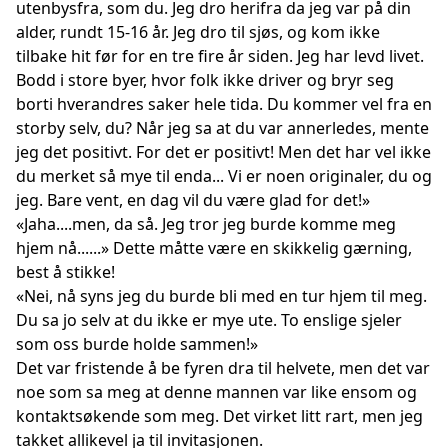
utenbysfra, som du. Jeg dro herifra da jeg var på din
alder, rundt 15-16 år. Jeg dro til sjøs, og kom ikke
tilbake hit før for en tre fire år siden. Jeg har levd livet.
Bodd i store byer, hvor folk ikke driver og bryr seg
borti hverandres saker hele tida. Du kommer vel fra en
storby selv, du? Når jeg sa at du var annerledes, mente
jeg det positivt. For det er positivt! Men det har vel ikke
du merket så mye til enda... Vi er noen originaler, du og
jeg. Bare vent, en dag vil du være glad for det!»
«Jaha....men, da så. Jeg tror jeg burde komme meg
hjem nå......» Dette måtte være en skikkelig gærning,
best å stikke!
«Nei, nå syns jeg du burde bli med en tur hjem til meg.
Du sa jo selv at du ikke er mye ute. To enslige sjeler
som oss burde holde sammen!»
Det var fristende å be fyren dra til helvete, men det var
noe som sa meg at denne mannen var like ensom og
kontaktsøkende som meg. Det virket litt rart, men jeg
takket allikevel ja til invitasjonen.