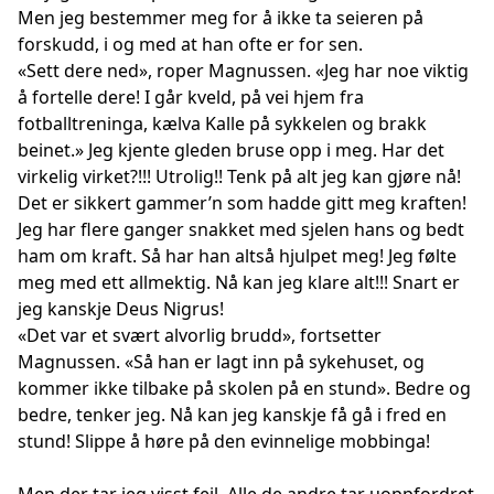
Men jeg bestemmer meg for å ikke ta seieren på
forskudd, i og med at han ofte er for sen.
«Sett dere ned», roper Magnussen. «Jeg har noe viktig
å fortelle dere! I går kveld, på vei hjem fra
fotballtreninga, kælva Kalle på sykkelen og brakk
beinet.» Jeg kjente gleden bruse opp i meg. Har det
virkelig virket?!!! Utrolig!! Tenk på alt jeg kan gjøre nå!
Det er sikkert gammer’n som hadde gitt meg kraften!
Jeg har flere ganger snakket med sjelen hans og bedt
ham om kraft. Så har han altså hjulpet meg! Jeg følte
meg med ett allmektig. Nå kan jeg klare alt!!! Snart er
jeg kanskje Deus Nigrus!
«Det var et svært alvorlig brudd», fortsetter
Magnussen. «Så han er lagt inn på sykehuset, og
kommer ikke tilbake på skolen på en stund». Bedre og
bedre, tenker jeg. Nå kan jeg kanskje få gå i fred en
stund! Slippe å høre på den evinnelige mobbinga!