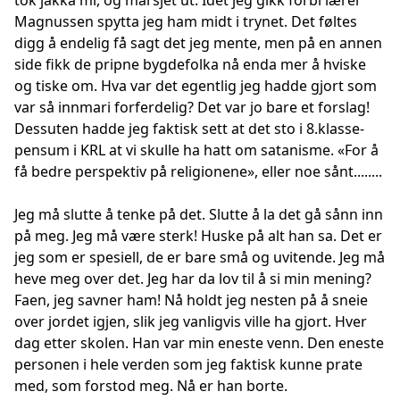
tok jakka mi, og marsjet ut. Idet jeg gikk forbi lærer
Magnussen spytta jeg ham midt i trynet. Det føltes
digg å endelig få sagt det jeg mente, men på en annen
side fikk de pripne bygdefolka nå enda mer å hviske
og tiske om. Hva var det egentlig jeg hadde gjort som
var så innmari forferdelig? Det var jo bare et forslag!
Dessuten hadde jeg faktisk sett at det sto i 8.klasse-
pensum i KRL at vi skulle ha hatt om satanisme. «For å
få bedre perspektiv på religionene», eller noe sånt........
Jeg må slutte å tenke på det. Slutte å la det gå sånn inn
på meg. Jeg må være sterk! Huske på alt han sa. Det er
jeg som er spesiell, de er bare små og uvitende. Jeg må
heve meg over det. Jeg har da lov til å si min mening?
Faen, jeg savner ham! Nå holdt jeg nesten på å sneie
over jordet igjen, slik jeg vanligvis ville ha gjort. Hver
dag etter skolen. Han var min eneste venn. Den eneste
personen i hele verden som jeg faktisk kunne prate
med, som forstod meg. Nå er han borte.