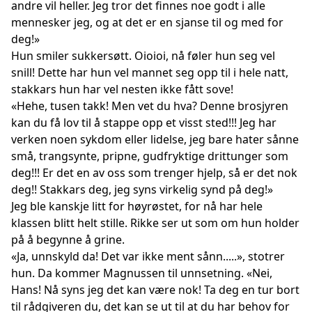
andre vil heller. Jeg tror det finnes noe godt i alle
mennesker jeg, og at det er en sjanse til og med for
deg!»
Hun smiler sukkersøtt. Oioioi, nå føler hun seg vel
snill! Dette har hun vel mannet seg opp til i hele natt,
stakkars hun har vel nesten ikke fått sove!
«Hehe, tusen takk! Men vet du hva? Denne brosjyren
kan du få lov til å stappe opp et visst sted!!! Jeg har
verken noen sykdom eller lidelse, jeg bare hater sånne
små, trangsynte, pripne, gudfryktige drittunger som
deg!!! Er det en av oss som trenger hjelp, så er det nok
deg!! Stakkars deg, jeg syns virkelig synd på deg!»
Jeg ble kanskje litt for høyrøstet, for nå har hele
klassen blitt helt stille. Rikke ser ut som om hun holder
på å begynne å grine.
«Ja, unnskyld da! Det var ikke ment sånn.....», stotrer
hun. Da kommer Magnussen til unnsetning. «Nei,
Hans! Nå syns jeg det kan være nok! Ta deg en tur bort
til rådgiveren du, det kan se ut til at du har behov for