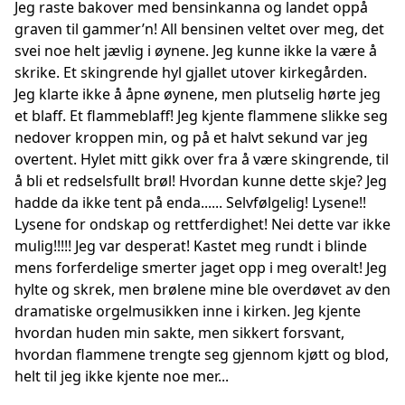
Jeg raste bakover med bensinkanna og landet oppå
graven til gammer’n! All bensinen veltet over meg, det
svei noe helt jævlig i øynene. Jeg kunne ikke la være å
skrike. Et skingrende hyl gjallet utover kirkegården.
Jeg klarte ikke å åpne øynene, men plutselig hørte jeg
et blaff. Et flammeblaff! Jeg kjente flammene slikke seg
nedover kroppen min, og på et halvt sekund var jeg
overtent. Hylet mitt gikk over fra å være skingrende, til
å bli et redselsfullt brøl! Hvordan kunne dette skje? Jeg
hadde da ikke tent på enda...... Selvfølgelig! Lysene!!
Lysene for ondskap og rettferdighet! Nei dette var ikke
mulig!!!!! Jeg var desperat! Kastet meg rundt i blinde
mens forferdelige smerter jaget opp i meg overalt! Jeg
hylte og skrek, men brølene mine ble overdøvet av den
dramatiske orgelmusikken inne i kirken. Jeg kjente
hvordan huden min sakte, men sikkert forsvant,
hvordan flammene trengte seg gjennom kjøtt og blod,
helt til jeg ikke kjente noe mer...