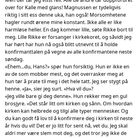
Men der tar jeg visst feil. Alle de andre tar uoppfordret
over for Kalle med glans! Magnussen er tydeligvis
riktig i sitt ess denne uka, han også! Morsomhetene
hagler rundt ørene mine konstant. Ikke alle er like
harmløse heller. En dag kommer lille, søte Rikke bort til
meg. Lille Rikke er forsanger i kirkekoret, og såvidt jeg
har hørt har hun nå også blitt utnevnt til å holde
konfirmanttalen på vegne av alle konfirmantene neste
søndag.
«Ehem...du, Hans?» spør hun forsiktig. Hun er ikke en
av de som mobber mest, og det overrasker meg at
hun tør å prate til meg i det hele tatt. Jeg ser stygt på
henne. «Ja», sier jeg surt. «Hva vil du»?
«Jeg ville bare gi deg denne». Hun rekker meg en gul
brosjyre. «Det står litt om kirken og sånn. Om hvordan
kirken kan helbrede og tilgi alle typer mennesker. Og
du kan godt få lov til å konfirmere deg i kirken til neste
år hvis du vil! Det er jo litt for sent nå, vet du. Jeg skal
aldri mer være slem mot deg, og det tror jeg ikke de