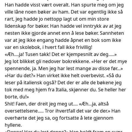
Han hadde visst vært overalt. Han spurte meg om jeg
ville låne noen bøker av ham. Det var egentlig ikke så
rart, jeg hadde jo nettopp lagt ut om min store
lidenskap for bøker. Han hadde vel inntrykk av at jeg
nesten ikke gjorde annet enn å lese bøker. Sannheten
var at jeg ikke engang hadde åpnet en bok som ikke
var en skolebok, i hvert fall ikke frivillig!
«Æh....ja! Tusen takk! Det er kjempesnilt av deg.....»
Jeg lot blikket gli nedover bokrekkene. «Her er det mye
spennende, ja. Men jeg har lest mange av disse før...»
«Har du det?» Han virket ikke helt overbevist. «Så du
leser på italiensk også? Det der er alle de bøkene jeg
tok med meg hjem fra Italia, skjønner du. Se heller her
borte, du!»
Shit! Faen, der dreit jeg meg ut.... «Æh...ja, altså
oversettelsene..... Tror ihvertfall det var de der.» Han
overhørte det jeg sa, og fortsatte å lete gjennom
hyllene.