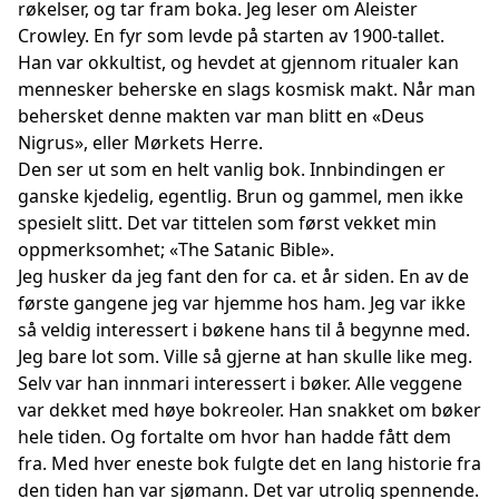
røkelser, og tar fram boka. Jeg leser om Aleister
Crowley. En fyr som levde på starten av 1900-tallet.
Han var okkultist, og hevdet at gjennom ritualer kan
mennesker beherske en slags kosmisk makt. Når man
behersket denne makten var man blitt en «Deus
Nigrus», eller Mørkets Herre.
Den ser ut som en helt vanlig bok. Innbindingen er
ganske kjedelig, egentlig. Brun og gammel, men ikke
spesielt slitt. Det var tittelen som først vekket min
oppmerksomhet; «The Satanic Bible».
Jeg husker da jeg fant den for ca. et år siden. En av de
første gangene jeg var hjemme hos ham. Jeg var ikke
så veldig interessert i bøkene hans til å begynne med.
Jeg bare lot som. Ville så gjerne at han skulle like meg.
Selv var han innmari interessert i bøker. Alle veggene
var dekket med høye bokreoler. Han snakket om bøker
hele tiden. Og fortalte om hvor han hadde fått dem
fra. Med hver eneste bok fulgte det en lang historie fra
den tiden han var sjømann. Det var utrolig spennende.