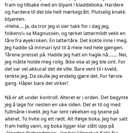
fram og tilbake med en blyant i kladdeboka. Hardere
og hardere til det ble helt mørkegrått. Plutselig knakk
blyanten.
«Hehe.... Ja, da tror jeg vi sier takk for i dag jeg,
folkens!» sa Magnussen, og tørket lattermildt vekk en
tåre fra øyekroken. En lattertåre. Det kokte inne i meg.
Jeg hadde så innmari lyst til å meie ned hele gjengen.
Tårene presset på. Hadde jeg hatt en hagle nå........ Nei,
jeg måtte holde meg rolig. Ikke vise at jeg ble sint. For
det var vel akkurat det de ville. Bare vent til i kveld,
tenkte jeg. Da skulle jeg endelig gjøre det. For første
gang. Håper bare det virker!
Nå er alt under kontroll. Alteret er i orden. Det begynte
jeg å lage for nesten en uke siden. Det er til og med
fullmåne i kveld. Jeg har tent røkelsen og lysene på
alteret. To hvite og ett rødt. Alt ifølge boka. Jeg har satt
fram hellig vann, og boka ligger klar slått opp på