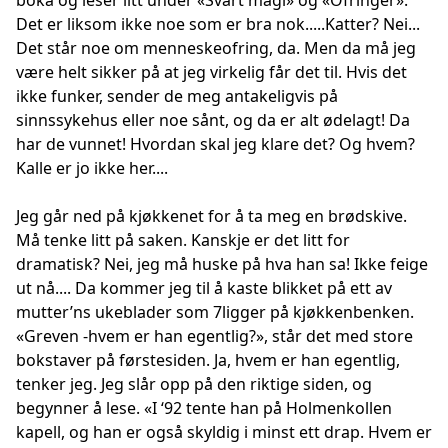
boka og leser litt under «Svart magi» og «Ofringer».
Det er liksom ikke noe som er bra nok.....Katter? Nei...
Det står noe om menneskeofring, da. Men da må jeg
være helt sikker på at jeg virkelig får det til. Hvis det
ikke funker, sender de meg antakeligvis på
sinnssykehus eller noe sånt, og da er alt ødelagt! Da
har de vunnet! Hvordan skal jeg klare det? Og hvem?
Kalle er jo ikke her....
Jeg går ned på kjøkkenet for å ta meg en brødskive.
Må tenke litt på saken. Kanskje er det litt for
dramatisk? Nei, jeg må huske på hva han sa! Ikke feige
ut nå.... Da kommer jeg til å kaste blikket på ett av
mutter’ns ukeblader som 7ligger på kjøkkenbenken.
«Greven -hvem er han egentlig?», står det med store
bokstaver på førstesiden. Ja, hvem er han egentlig,
tenker jeg. Jeg slår opp på den riktige siden, og
begynner å lese. «I ‘92 tente han på Holmenkollen
kapell, og han er også skyldig i minst ett drap. Hvem er