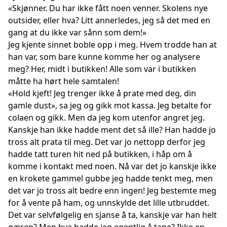
«Skjønner. Du har ikke fått noen venner. Skolens nye
outsider, eller hva? Litt annerledes, jeg så det med en
gang at du ikke var sånn som dem!»
Jeg kjente sinnet boble opp i meg. Hvem trodde han at
han var, som bare kunne komme her og analysere
meg? Her, midt i butikken! Alle som var i butikken
måtte ha hørt hele samtalen!
«Hold kjeft! Jeg trenger ikke å prate med deg, din
gamle dust», sa jeg og gikk mot kassa. Jeg betalte for
colaen og gikk. Men da jeg kom utenfor angret jeg.
Kanskje han ikke hadde ment det så ille? Han hadde jo
tross alt prata til meg. Det var jo nettopp derfor jeg
hadde tatt turen hit ned på butikken, i håp om å
komme i kontakt med noen. Nå var det jo kanskje ikke
en krokete gammel gubbe jeg hadde tenkt meg, men
det var jo tross alt bedre enn ingen! Jeg bestemte meg
for å vente på ham, og unnskylde det lille utbruddet.
Det var selvfølgelig en sjanse å ta, kanskje var han helt