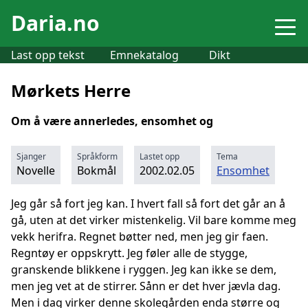
Daria.no
Last opp tekst
Emnekatalog
Dikt
Mørkets Herre
Om å være annerledes, ensomhet og
Sjanger
Språkform
Lastet opp
Tema
Novelle
Bokmål
2002.02.05
Ensomhet
Jeg går så fort jeg kan. I hvert fall så fort det går an å
gå, uten at det virker mistenkelig. Vil bare komme meg
vekk herifra. Regnet bøtter ned, men jeg gir faen.
Regntøy er oppskrytt. Jeg føler alle de stygge,
granskende blikkene i ryggen. Jeg kan ikke se dem,
men jeg vet at de stirrer. Sånn er det hver jævla dag.
Men i dag virker denne skolegården enda større og