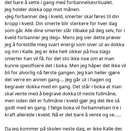
det bare å sette i gang med forbannelsesritualet.
Jeg holder dokka opp mot månen.
«Jeg forbanner deg i kveld, smerter skal føres til din
kropp i kveld. Din smerte blir sterkere for hver dag
som går. Alle dine smerter slår tilbake på deg selv, for i
kveld forbanner jeg deg». Mens jeg sier dette prøver
jeg å forestille meg svart energi som siver ut av dokka
og inn i Kalle. Jeg er ikke helt sikker på hva slags
smerter han vil få, for det sto ikke noe om at man
kunne spesifisere det i boka. Men jeg håper det ikke vil
bli for alvorlig nå første gangen. Jeg kan heller gjøre
det verre en annen gang.... Jeg går ut i hagen og
begraver dokka med en gang. Det står i boka at man
skal vente med å begrave dokka til neste fullmåne,
men siden det er fullmåne i kveld gjør jeg det like så
godt med en gang. I følge boka vil forbannelsen tre i
kraft allerede i kveld. Nå er det bare å vente og se......
Da jeg kommer på skolen neste dag, er ikke Kalle der.