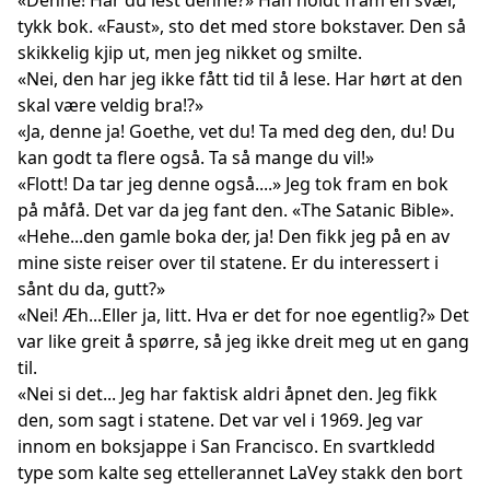
«Denne! Har du lest denne?» Han holdt fram en svær,
tykk bok. «Faust», sto det med store bokstaver. Den så
skikkelig kjip ut, men jeg nikket og smilte.
«Nei, den har jeg ikke fått tid til å lese. Har hørt at den
skal være veldig bra!?»
«Ja, denne ja! Goethe, vet du! Ta med deg den, du! Du
kan godt ta flere også. Ta så mange du vil!»
«Flott! Da tar jeg denne også....» Jeg tok fram en bok
på måfå. Det var da jeg fant den. «The Satanic Bible».
«Hehe...den gamle boka der, ja! Den fikk jeg på en av
mine siste reiser over til statene. Er du interessert i
sånt du da, gutt?»
«Nei! Æh...Eller ja, litt. Hva er det for noe egentlig?» Det
var like greit å spørre, så jeg ikke dreit meg ut en gang
til.
«Nei si det... Jeg har faktisk aldri åpnet den. Jeg fikk
den, som sagt i statene. Det var vel i 1969. Jeg var
innom en boksjappe i San Francisco. En svartkledd
type som kalte seg ettellerannet LaVey stakk den bort