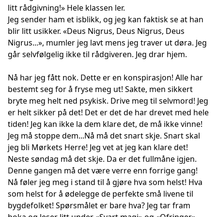
litt rådgivning!» Hele klassen ler.
Jeg sender ham et isblikk, og jeg kan faktisk se at han
blir litt usikker. «Deus Nigrus, Deus Nigrus, Deus
Nigrus...», mumler jeg lavt mens jeg traver ut døra. Jeg
går selvfølgelig ikke til rådgiveren. Jeg drar hjem.
Nå har jeg fått nok. Dette er en konspirasjon! Alle har
bestemt seg for å fryse meg ut! Sakte, men sikkert
bryte meg helt ned psykisk. Drive meg til selvmord! Jeg
er helt sikker på det! Det er det de har drevet med hele
tiden! Jeg kan ikke la dem klare det, de må ikke vinne!
Jeg må stoppe dem...Nå må det snart skje. Snart skal
jeg bli Mørkets Herre! Jeg vet at jeg kan klare det!
Neste søndag må det skje. Da er det fullmåne igjen.
Denne gangen må det være verre enn forrige gang!
Nå føler jeg meg i stand til å gjøre hva som helst! Hva
som helst for å ødelegge de perfekte små livene til
bygdefolket! Spørsmålet er bare hva? Jeg tar fram