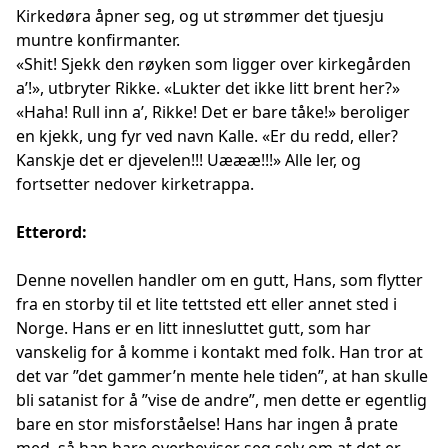
Kirkedøra åpner seg, og ut strømmer det tjuesju
muntre konfirmanter.
«Shit! Sjekk den røyken som ligger over kirkegården
a’!», utbryter Rikke. «Lukter det ikke litt brent her?»
«Haha! Rull inn a’, Rikke! Det er bare tåke!» beroliger
en kjekk, ung fyr ved navn Kalle. «Er du redd, eller?
Kanskje det er djevelen!!! Uæææ!!!» Alle ler, og
fortsetter nedover kirketrappa.
Etterord:
Denne novellen handler om en gutt, Hans, som flytter
fra en storby til et lite tettsted ett eller annet sted i
Norge. Hans er en litt innesluttet gutt, som har
vanskelig for å komme i kontakt med folk. Han tror at
det var ”det gammer’n mente hele tiden”, at han skulle
bli satanist for å ”vise de andre”, men dette er egentlig
bare en stor misforståelse! Hans har ingen å prate