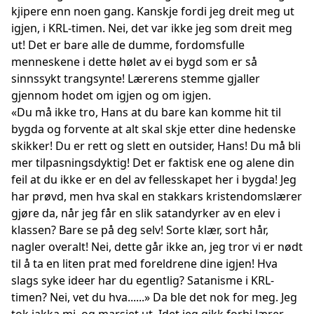
kjipere enn noen gang. Kanskje fordi jeg dreit meg ut
igjen, i KRL-timen. Nei, det var ikke jeg som dreit meg
ut! Det er bare alle de dumme, fordomsfulle
menneskene i dette hølet av ei bygd som er så
sinnssykt trangsynte! Lærerens stemme gjaller
gjennom hodet om igjen og om igjen.
«Du må ikke tro, Hans at du bare kan komme hit til
bygda og forvente at alt skal skje etter dine hedenske
skikker! Du er rett og slett en outsider, Hans! Du må bli
mer tilpasningsdyktig! Det er faktisk ene og alene din
feil at du ikke er en del av fellesskapet her i bygda! Jeg
har prøvd, men hva skal en stakkars kristendomslærer
gjøre da, når jeg får en slik satandyrker av en elev i
klassen? Bare se på deg selv! Sorte klær, sort hår,
nagler overalt! Nei, dette går ikke an, jeg tror vi er nødt
til å ta en liten prat med foreldrene dine igjen! Hva
slags syke ideer har du egentlig? Satanisme i KRL-
timen? Nei, vet du hva......» Da ble det nok for meg. Jeg