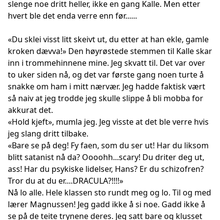
slenge noe dritt heller, ikke en gang Kalle. Men etter
hvert ble det enda verre enn før......
«Du sklei visst litt skeivt ut, du etter at han ekle, gamle
kroken dævva!» Den høyrøstede stemmen til Kalle skar
inn i trommehinnene mine. Jeg skvatt til. Det var over
to uker siden nå, og det var første gang noen turte å
snakke om ham i mitt nærvær. Jeg hadde faktisk vært
så naiv at jeg trodde jeg skulle slippe å bli mobba for
akkurat det.
«Hold kjeft», mumla jeg. Jeg visste at det ble verre hvis
jeg slang dritt tilbake.
«Bare se på deg! Fy faen, som du ser ut! Har du liksom
blitt satanist nå da? Oooohh...scary! Du driter deg ut,
ass! Har du psykiske lidelser, Hans? Er du schizofren?
Tror du at du er....DRACULA?!!!!»
Nå lo alle. Hele klassen sto rundt meg og lo. Til og med
lærer Magnussen! Jeg gadd ikke å si noe. Gadd ikke å
se på de teite trynene deres. Jeg satt bare og klusset