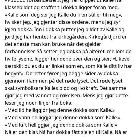
«Voodoo forbandelser». Jeg har klippet ut Kalle fra
klassebildet og stoffet til dokka ligger foran meg.
«Kalle som deg ser jeg Kalle du fremstiller til meg»,
hvisker jeg. Jeg gjentar disse ordene, mens jeg syr
igjen dokka. Inn i dokka putter jeg bildet av Kalle og
jord jeg har hentet fra kirkegården. Kirkegårdjord er
det eneste man kan bruke når det gjelder
forbannelser. Så setter jeg dokka på alteret, mellom de
hvite lysene, legger hendene over den og sier; «Likevel
særskilt du er, du er linket som en, som Kalle ditt liv har
begynt». Deretter fører jeg begge sider av dokka
gjennom flammen på det røde lyset. Det røde lyset
skal symbolisere Kalles blod og livskraft. Det samme
gjør jeg med vannet og røkelsen. Mens jeg gjør dette
leser jeg noen linjer fra boka;
«Med ild helliggjør jeg denne dokka som Kalle.»
«Med vann helliggjør jeg denne dokka som Kalle.»
«Med luft helliggjør jeg denne dokka som Kalle.»
Nå er den klar. Nå har dokka fått sjelen til Kalle. Nå er