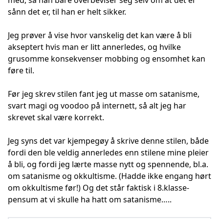
med, så han bare overbeviser seg selv om at det er
sånn det er, til han er helt sikker.
Jeg prøver å vise hvor vanskelig det kan være å bli
akseptert hvis man er litt annerledes, og hvilke
grusomme konsekvenser mobbing og ensomhet kan
føre til.
Før jeg skrev stilen fant jeg ut masse om satanisme,
svart magi og voodoo på internett, så alt jeg har
skrevet skal være korrekt.
Jeg syns det var kjempegøy å skrive denne stilen, både
fordi den ble veldig annerledes enn stilene mine pleier
å bli, og fordi jeg lærte masse nytt og spennende, bl.a.
om satanisme og okkultisme. (Hadde ikke engang hørt
om okkultisme før!) Og det står faktisk i 8.klasse-
pensum at vi skulle ha hatt om satanisme…..