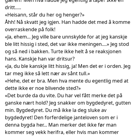
gæren? Men hva hadde jeg egentlig å tape? Ikke en
dritt.....
«Heisann, står du her og henger?»
Åhh! Nå skvatt jeg igjen. Han hadde det med å komme
overraskende på folk!
«Ja, ehem... Jeg ville bare unnskylde for at jeg kanskje
ble litt hissig i sted, det var ikke meningen....» Jeg stod
og så ned i bakken. Turte ikke helt å se reaksjonen
hans. Kanskje han var dritsur?
«Ja, du ble kanskje litt hissig, ja! Men det er i orden. Jeg
tar meg ikke så lett nær av sånt tull.»
«Hehe, det er bra. Men hva mente du egentlig med at
dette ikke er noe blivende sted?»
«Det burde da du vite. Du har vel fått merke det på
ganske nært hold? Jeg snakker om bygdedyret, gutten
min. Bygdedyret. Du må ikke la deg sluke av
bygdedyret! Den forferdelige janteloven som er i
denna bygda her... Man merker det ikke før man
kommer seg vekk herifra, eller hvis man kommer