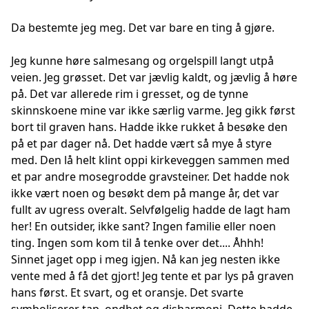
Da bestemte jeg meg. Det var bare en ting å gjøre.
Jeg kunne høre salmesang og orgelspill langt utpå
veien. Jeg grøsset. Det var jævlig kaldt, og jævlig å høre
på. Det var allerede rim i gresset, og de tynne
skinnskoene mine var ikke særlig varme. Jeg gikk først
bort til graven hans. Hadde ikke rukket å besøke den
på et par dager nå. Det hadde vært så mye å styre
med. Den lå helt klint oppi kirkeveggen sammen med
et par andre mosegrodde gravsteiner. Det hadde nok
ikke vært noen og besøkt dem på mange år, det var
fullt av ugress overalt. Selvfølgelig hadde de lagt ham
her! En outsider, ikke sant? Ingen familie eller noen
ting. Ingen som kom til å tenke over det.... Åhhh!
Sinnet jaget opp i meg igjen. Nå kan jeg nesten ikke
vente med å få det gjort! Jeg tente et par lys på graven
hans først. Et svart, og et oransje. Det svarte