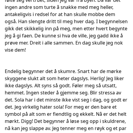
følte seg vel truet, siden jeg var fra byen. Da var det
ingen andre som turte å snakke med meg heller,
antakeligvis i redsel for at han skulle mobbe dem
også. Han slengte dritt til meg hver dag. I begynnelsen
gikk det skikkelig inn på meg, men etter hvert begynte
jeg å gi faen. De kunne si hva de ville, jeg gadd ikke å
prøve mer. Dreit i alle sammen. En dag skulle jeg nok
vise dem!
Endelig begynner det å skumre. Snart har de mørke
skyggene slukt alt som heter dagslys. Herlig! Jeg liker
ikke dagslys. Alt syns så godt. Føler meg så utsatt,
hemmet. Ingen steder å gjemme seg. Blir stressa av
det. Sola har i det minste ikke vist seg i dag, og godt er
det. Jeg virkelig hater sola! For meg er den bare et
symbol på alt som er fiendtlig og ekkelt. Nå er det helt
mørkt. Digg! Det begynner å løse seg opp i skuldrene,
nå kan jeg slappe av. Jeg tenner meg en røyk og et par