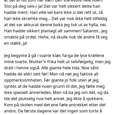
at det er du som har vært den sterkeste hele tiden!
Stol på deg selv.» Ja! Det var helt sikkert dette han
hadde ment. Han ville vel bare ikke si det rett ut, så
han ikke skremte meg... Det var nok ikke helt tilfeldig
at det var akkurat denne boka jeg tok ut av hylla, nei.
Han hadde sikkert planlagt alt sammen! Satanist...jeg
smakte på ordet. Hehe, nå skulle nok de andre få seg
en støkk, ja!
Jeg begynte å gå i svarte klær, farga de lyse krøllene
mine svarte. Mutter’n frika helt ut selvfølgelig, men jeg
dreit i henne også. Alle glante hele tida. Noe sånt
hadde de aldri sett før! Men nå nøt jeg faktisk all
oppmerksomheten. Før glante jo folk uten at jeg
syntes at de hadde noen grunn til det, jeg følte meg
ikke spesielt annerledes. Men nå ba jeg om det, og da
ble det plutselig noe helt annet. Jeg likte å sjokkere.
Kom på skolen med det ene fæle antrekket etter det
andre. De første dagene var det ingen som turte å