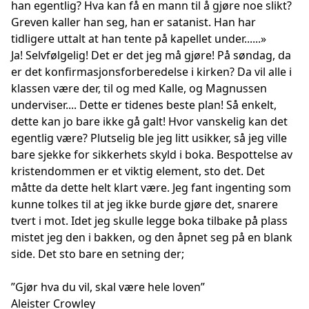
han egentlig? Hva kan få en mann til å gjøre noe slikt?
Greven kaller han seg, han er satanist. Han har
tidligere uttalt at han tente på kapellet under......»
Ja! Selvfølgelig! Det er det jeg må gjøre! På søndag, da
er det konfirmasjonsforberedelse i kirken? Da vil alle i
klassen være der, til og med Kalle, og Magnussen
underviser.... Dette er tidenes beste plan! Så enkelt,
dette kan jo bare ikke gå galt! Hvor vanskelig kan det
egentlig være? Plutselig ble jeg litt usikker, så jeg ville
bare sjekke for sikkerhets skyld i boka. Bespottelse av
kristendommen er et viktig element, sto det. Det
måtte da dette helt klart være. Jeg fant ingenting som
kunne tolkes til at jeg ikke burde gjøre det, snarere
tvert i mot. Idet jeg skulle legge boka tilbake på plass
mistet jeg den i bakken, og den åpnet seg på en blank
side. Det sto bare en setning der;
”Gjør hva du vil, skal være hele loven”
Aleister Crowley