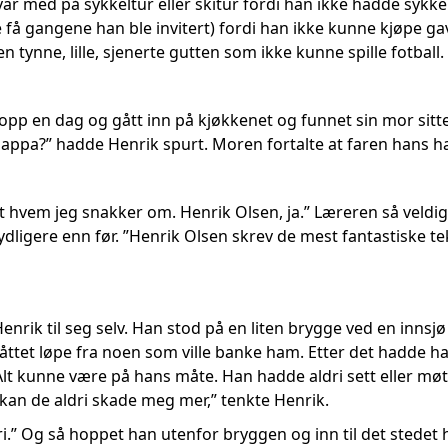
ar med på sykkeltur eller skitur fordi han ikke hadde sykkel
få gangene han ble invitert) fordi han ikke kunne kjøpe g
 tynne, lille, sjenerte gutten som ikke kunne spille fotball.
pp en dag og gått inn på kjøkkenet og funnet sin mor sitt
pa?” hadde Henrik spurt. Moren fortalte at faren hans had
t hvem jeg snakker om. Henrik Olsen, ja.” Læreren så veldig
ydligere enn før. ”Henrik Olsen skrev de mest fantastiske te
 Henrik til seg selv. Han stod på en liten brygge ved en inn
tet løpe fra noen som ville banke ham. Etter det hadde han 
. Alt kunne være på hans måte. Han hadde aldri sett eller m
Nå kan de aldri skade meg mer,” tenkte Henrik.
dri.” Og så hoppet han utenfor bryggen og inn til det stede