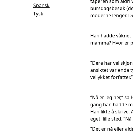
taperen som aldri v
Spansk
bursdagsbesøk (de 
Tysk
moderne lenger. Den
Han hadde våknet o
mamma? Hvor er pap
”Dere har vel skjøn
ansiktet var enda t
vellykket forfatter.”
”Nå er jeg her,” sa
gang han hadde måt
Han likte å skrive
eget, lille sted. ”
”Det er nå eller al