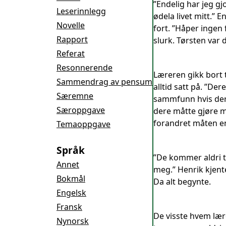
”Endelig har jeg gj
Leserinnlegg
ødela livet mitt.” 
Novelle
fort. ”Håper ingen
Rapport
slurk. Tørsten var
Referat
Resonnerende
Læreren gikk bort 
Sammendrag av pensum
alltid satt på. ”De
Særemne
sammfunn hvis dere
Særoppgave
dere måtte gjøre m
forandret måten e
Temaoppgave
Språk
”De kommer aldri ti
Annet
meg.” Henrik kjent
Bokmål
Da alt begynte.
Engelsk
Fransk
De visste hvem lær
Nynorsk