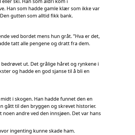
 eller ski. Han som aldri kom i
ave. Han som hadde gamle klær som ikke var
 Den gutten som alltid fikk bank.
ende ved bordet mens hun gråt. ”Hva er det,
de tatt alle pengene og dratt fra dem.
 bedrøvet ut. Det grålige håret og rynkene i
kster og hadde en god sjanse til å bli en
sjø midt i skogen. Han hadde funnet den en
gått til den bryggen og skrevet historier.
øtt noen andre ved den innsjøen. Det var hans
t hvor ingenting kunne skade ham.