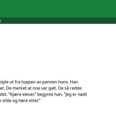
t
piple ut fra toppen av pannen hans. Han
lnet. De merket at noe var galt. De så redde
et. ”Kjære elever,” begynte han. ”Jeg er nødt
 stille og høre etter.”