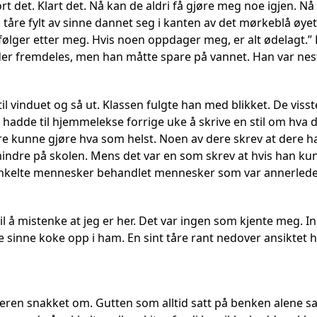
ort det. Klart det. Nå kan de aldri få gjøre meg noe igjen. 
En tåre fylt av sinne dannet seg i kanten av det mørkeblå øye
 følger etter meg. Hvis noen oppdager meg, er alt ødelagt.”
 der fremdeles, men han måtte spare på vannet. Han var ne
til vinduet og så ut. Klassen fulgte han med blikket. De vi
re hadde til hjemmelekse forrige uke å skrive en stil om hva 
 kunne gjøre hva som helst. Noen av dere skrev at dere hadd
indre på skolen. Mens det var en som skrev at hvis han ku
nkelte mennesker behandlet mennesker som var annerledes
l å mistenke at jeg er her. Det var ingen som kjente meg. In
e sinne koke opp i ham. En sint tåre rant nedover ansiktet 
eren snakket om. Gutten som alltid satt på benken alene sat