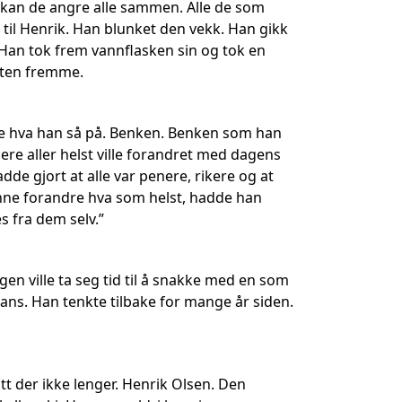
Nå kan de angre alle sammen. Alle de som
t til Henrik. Han blunket den vekk. Han gikk
 Han tok frem vannflasken sin og tok en
sten fremme.
sste hva han så på. Benken. Benken som han
dere aller helst ville forandret med dagens
e gjort at alle var penere, rikere og at
nne forandre hva som helst, hadde han
 fra dem selv.”
gen ville ta seg tid til å snakke med en som
hans. Han tenkte tilbake for mange år siden.
t der ikke lenger. Henrik Olsen. Den