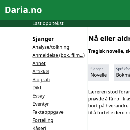
Daria.no
Last opp tekst
Nå eller aldr
Sjanger
Analyse/tolkning
Tragisk novelle, sk
Anmeldelse (bok, film...)
Annet
Sjanger
Språkfo
Artikkel
Novelle
Bokmå
Biografi
Dikt
Læreren stod foran
Essay
prøvde å få ro i kla
Eventyr
bort på hverandre o
Faktaoppgave
til å fortelle dere 
Fortelling
Kåseri