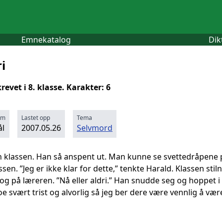
Emnekatalog
Dik
i
revet i 8. klasse. Karakter: 6
rm
Lastet opp
Tema
l
2007.05.26
Selvmord
 klassen. Han så anspent ut. Man kunne se svettedråpene 
ssen. ”Jeg er ikke klar for dette,” tenkte Harald. Klassen sti
g på læreren. ”Nå eller aldri.” Han snudde seg og hoppet i d
noe svært trist og alvorlig så jeg ber dere være vennlig å være