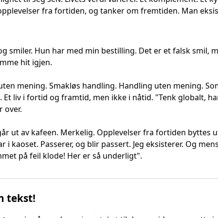
plevelser fra fortiden, og tanker om fremtiden. Man eksis
smiler. Hun har med min bestilling. Det er et falsk smil, m
omme hit igjen.
ten mening. Smakløs handling. Handling uten mening. Som e
. Et liv i fortid og framtid, men ikke i nåtid. "Tenk globalt, 
r over.
går ut av kafeen. Merkelig. Opplevelser fra fortiden byttes
r i kaoset. Passerer, og blir passert. Jeg eksisterer. Og mens 
mmet på feil klode! Her er så underligt".
n tekst!