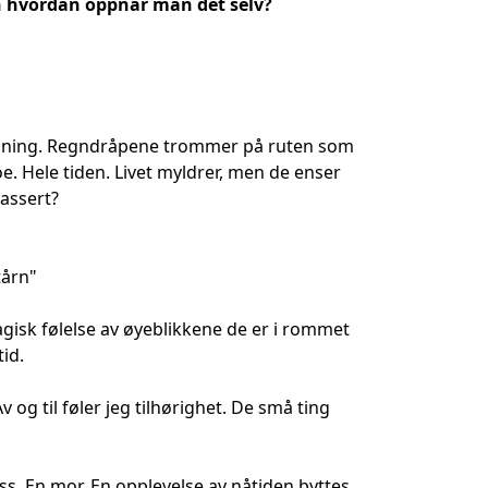
en hvordan oppnår man det selv?
temning. Regndråpene trommer på ruten som
oe. Hele tiden. Livet myldrer, men de enser
passert?
tårn"
agisk følelse av øyeblikkene de er i rommet
tid.
Av og til føler jeg tilhørighet. De små ting
yss. En mor. En opplevelse av nåtiden byttes