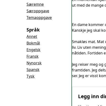
Særemne
ut med de mange op
Særoppgave
Temaoppgave
En dame kommer og 
Språk
Kanskje jeg skal k
Annet
Smakløs mat. Mat u
Bokmål
liv. Liv uten mening
Engelsk
nåtiden. Fortiden e
Fransk
Nynorsk
Jeg reiser meg og 
Spansk
framtiden. Jeg delta
ser. Jeg er visst ko
Tysk
Legg inn di