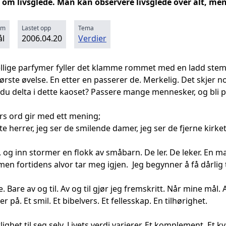
le om livsglede. Man kan observere livsglede over alt, m
rm
Lastet opp
Tema
l
2006.04.20
Verdier
kjellige parfymer fyller det klamme rommet med en ladd s
første øvelse. En etter en passerer de. Merkelig. Det skjer n
l du delta i dette kaoset? Passere mange mennesker, og bli 
rs ord gir med ett mening;
te herrer, jeg ser de smilende damer, jeg ser de fjerne kirke
 og inn stormer en flokk av småbarn. De ler. De leker. En m
, men fortidens alvor tar meg igjen. Jeg begynner å få dårlig 
ke. Bare av og til. Av og til gjør jeg fremskritt. Når mine mål. 
 på. Et smil. Et bibelvers. Et fellesskap. En tilhørighet.
het til seg selv. Livets verdi varierer. Et komplement. Et k