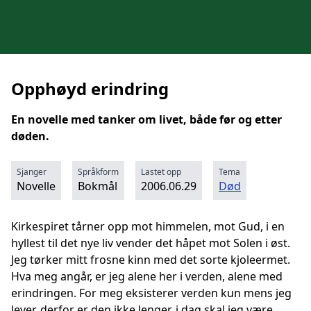
Opphøyd erindring
En novelle med tanker om livet, både før og etter
døden.
Sjanger
Språkform
Lastet opp
Tema
Novelle
Bokmål
2006.06.29
Død
Kirkespiret tårner opp mot himmelen, mot Gud, i en
hyllest til det nye liv vender det håpet mot Solen i øst.
Jeg tørker mitt frosne kinn med det sorte kjoleermet.
Hva meg angår, er jeg alene her i verden, alene med
erindringen. For meg eksisterer verden kun mens jeg
lever, derfor er den ikke lenger, i dag skal jeg være