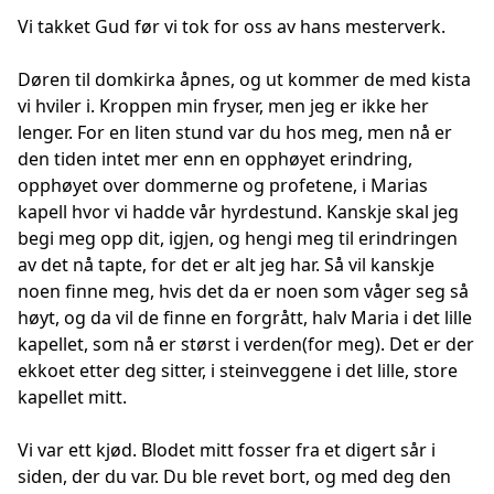
Vi takket Gud før vi tok for oss av hans mesterverk.
Døren til domkirka åpnes, og ut kommer de med kista
vi hviler i. Kroppen min fryser, men jeg er ikke her
lenger. For en liten stund var du hos meg, men nå er
den tiden intet mer enn en opphøyet erindring,
opphøyet over dommerne og profetene, i Marias
kapell hvor vi hadde vår hyrdestund. Kanskje skal jeg
begi meg opp dit, igjen, og hengi meg til erindringen
av det nå tapte, for det er alt jeg har. Så vil kanskje
noen finne meg, hvis det da er noen som våger seg så
høyt, og da vil de finne en forgrått, halv Maria i det lille
kapellet, som nå er størst i verden(for meg). Det er der
ekkoet etter deg sitter, i steinveggene i det lille, store
kapellet mitt.
Vi var ett kjød. Blodet mitt fosser fra et digert sår i
siden, der du var. Du ble revet bort, og med deg den