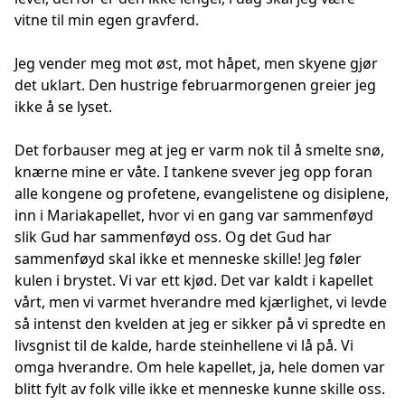
vitne til min egen gravferd.
Jeg vender meg mot øst, mot håpet, men skyene gjør
det uklart. Den hustrige februarmorgenen greier jeg
ikke å se lyset.
Det forbauser meg at jeg er varm nok til å smelte snø,
knærne mine er våte. I tankene svever jeg opp foran
alle kongene og profetene, evangelistene og disiplene,
inn i Mariakapellet, hvor vi en gang var sammenføyd
slik Gud har sammenføyd oss. Og det Gud har
sammenføyd skal ikke et menneske skille! Jeg føler
kulen i brystet. Vi var ett kjød. Det var kaldt i kapellet
vårt, men vi varmet hverandre med kjærlighet, vi levde
så intenst den kvelden at jeg er sikker på vi spredte en
livsgnist til de kalde, harde steinhellene vi lå på. Vi
omga hverandre. Om hele kapellet, ja, hele domen var
blitt fylt av folk ville ikke et menneske kunne skille oss.