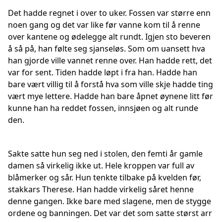
Det hadde regnet i over to uker. Fossen var større enn
noen gang og det var like før vanne kom til å renne
over kantene og ødelegge alt rundt. Igjen sto beveren
å så på, han følte seg sjanseløs. Som om uansett hva
han gjorde ville vannet renne over. Han hadde rett, det
var for sent. Tiden hadde løpt i fra han. Hadde han
bare vært villig til å forstå hva som ville skje hadde ting
vært mye lettere. Hadde han bare åpnet øynene litt før
kunne han ha reddet fossen, innsjøen og alt runde
den.
Sakte satte hun seg ned i stolen, den femti år gamle
damen så virkelig ikke ut. Hele kroppen var full av
blåmerker og sår. Hun tenkte tilbake på kvelden før,
stakkars Therese. Han hadde virkelig såret henne
denne gangen. Ikke bare med slagene, men de stygge
ordene og banningen. Det var det som satte størst arr