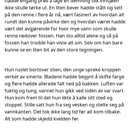
hadde engang prøv å lage en demning slik innsjøen
ikke skulle tørke ut. En liten bever hadde stått og sett
på den renne i flere år nå, vært fasinert av hvordan alt
rundt den kunne påvirke den og hvordan været hadde
vært det avgjørende for hvor mye vann som skulle
renne nedover fossen. Han sto alltid alene og så på
fossen han trodde han viste alt om. Selv om han bare
kunne se en liten bit av den store tegningen.
Hun ruslet bortover stien, den unge spreke kroppen
verket av smerte. Bladene hadde begynt å skifte farge
og flere hadde allerede falt ned på bakken. Luften var
fuktig og tung, vannet hun gikk ved siden av var svart.
Hun kom frem til det hun likte å kalle sitt sted og
stoppet. Stille satt hun fra seg vesken og stelte seg på
vannkanten. Det tok ikke lang tid før alt kom tilbake.
Alt som hadde skjedd kvelden før.