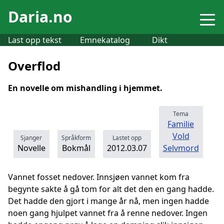
Daria.no
Last opp tekst
Emnekatalog
Dikt
Overflod
En novelle om mishandling i hjemmet.
Tema
Familie
Vold
Sjanger
Språkform
Lastet opp
Novelle
Bokmål
2012.03.07
Selvmord
Vannet fosset nedover. Innsjøen vannet kom fra
begynte sakte å gå tom for alt det den en gang hadde.
Det hadde den gjort i mange år nå, men ingen hadde
noen gang hjulpet vannet fra å renne nedover. Ingen