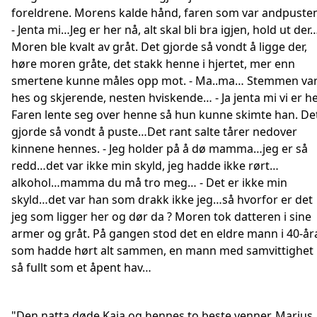
foreldrene. Morens kalde hånd, faren som var andpusten
- Jenta mi…Jeg er her nå, alt skal bli bra igjen, hold ut der
Moren ble kvalt av gråt. Det gjorde så vondt å ligge der,
høre moren gråte, det stakk henne i hjertet, mer enn
smertene kunne måles opp mot. - Ma..ma… Stemmen va
hes og skjerende, nesten hviskende… - Ja jenta mi vi er he
Faren lente seg over henne så hun kunne skimte han. De
gjorde så vondt å puste…Det rant salte tårer nedover
kinnene hennes. - Jeg holder på å dø mamma…jeg er så
redd…det var ikke min skyld, jeg hadde ikke rørt…
alkohol…mamma du må tro meg… - Det er ikke min
skyld…det var han som drakk ikke jeg…så hvorfor er det
jeg som ligger her og dør da ? Moren tok datteren i sine
armer og gråt. På gangen stod det en eldre mann i 40-år
som hadde hørt alt sammen, en mann med samvittighet
så fullt som et åpent hav…
"Den natta døde Kaja og hennes to beste venner, Marius