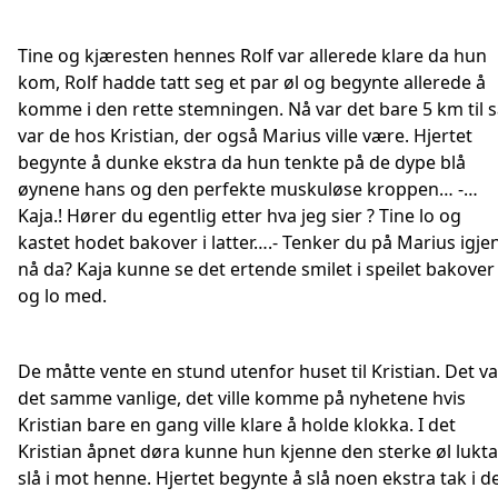
Tine og kjæresten hennes Rolf var allerede klare da hun
kom, Rolf hadde tatt seg et par øl og begynte allerede å
komme i den rette stemningen. Nå var det bare 5 km til 
var de hos Kristian, der også Marius ville være. Hjertet
begynte å dunke ekstra da hun tenkte på de dype blå
øynene hans og den perfekte muskuløse kroppen… -…
Kaja.! Hører du egentlig etter hva jeg sier ? Tine lo og
kastet hodet bakover i latter….- Tenker du på Marius igje
nå da? Kaja kunne se det ertende smilet i speilet bakover
og lo med.
De måtte vente en stund utenfor huset til Kristian. Det va
det samme vanlige, det ville komme på nyhetene hvis
Kristian bare en gang ville klare å holde klokka. I det
Kristian åpnet døra kunne hun kjenne den sterke øl lukta
slå i mot henne. Hjertet begynte å slå noen ekstra tak i d