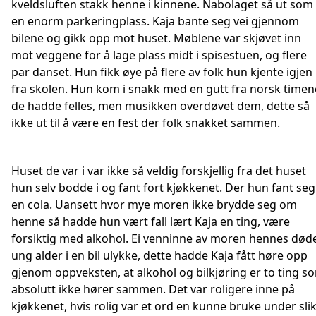
kveldsluften stakk henne i kinnene. Nabolaget så ut som
en enorm parkeringplass. Kaja bante seg vei gjennom
bilene og gikk opp mot huset. Møblene var skjøvet inn
mot veggene for å lage plass midt i spisestuen, og flere
par danset. Hun fikk øye på flere av folk hun kjente igjen
fra skolen. Hun kom i snakk med en gutt fra norsk timen
de hadde felles, men musikken overdøvet dem, dette så
ikke ut til å være en fest der folk snakket sammen.
Huset de var i var ikke så veldig forskjellig fra det huset
hun selv bodde i og fant fort kjøkkenet. Der hun fant seg
en cola. Uansett hvor mye moren ikke brydde seg om
henne så hadde hun vært fall lært Kaja en ting, være
forsiktig med alkohol. Ei venninne av moren hennes døde
ung alder i en bil ulykke, dette hadde Kaja fått høre opp
gjenom oppveksten, at alkohol og bilkjøring er to ting s
absolutt ikke hører sammen. Det var roligere inne på
kjøkkenet, hvis rolig var et ord en kunne bruke under sli