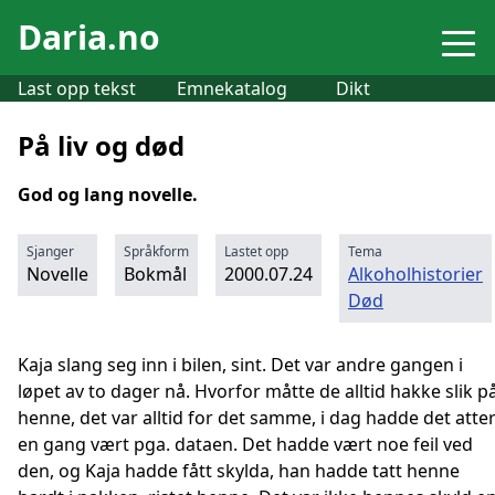
Daria.no
Last opp tekst
Emnekatalog
Dikt
På liv og død
God og lang novelle.
Sjanger
Språkform
Lastet opp
Tema
Novelle
Bokmål
2000.07.24
Alkoholhistorier
Død
Kaja slang seg inn i bilen, sint. Det var andre gangen i
løpet av to dager nå. Hvorfor måtte de alltid hakke slik p
henne, det var alltid for det samme, i dag hadde det atte
en gang vært pga. dataen. Det hadde vært noe feil ved
den, og Kaja hadde fått skylda, han hadde tatt henne