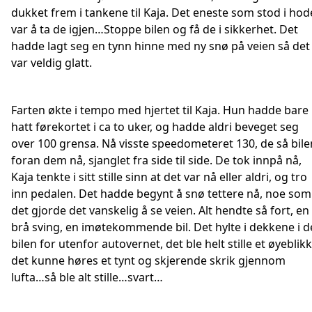
dukket frem i tankene til Kaja. Det eneste som stod i hod
var å ta de igjen…Stoppe bilen og få de i sikkerhet. Det
hadde lagt seg en tynn hinne med ny snø på veien så det
var veldig glatt.
Farten økte i tempo med hjertet til Kaja. Hun hadde bare
hatt førekortet i ca to uker, og hadde aldri beveget seg
over 100 grensa. Nå visste speedometeret 130, de så bile
foran dem nå, sjanglet fra side til side. De tok innpå nå,
Kaja tenkte i sitt stille sinn at det var nå eller aldri, og tro
inn pedalen. Det hadde begynt å snø tettere nå, noe som
det gjorde det vanskelig å se veien. Alt hendte så fort, en
brå sving, en imøtekommende bil. Det hylte i dekkene i d
bilen for utenfor autovernet, det ble helt stille et øyeblikk
det kunne høres et tynt og skjerende skrik gjennom
lufta…så ble alt stille…svart…