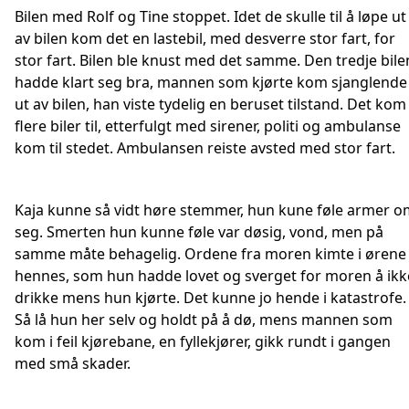
Bilen med Rolf og Tine stoppet. Idet de skulle til å løpe ut
av bilen kom det en lastebil, med desverre stor fart, for
stor fart. Bilen ble knust med det samme. Den tredje bile
hadde klart seg bra, mannen som kjørte kom sjanglende
ut av bilen, han viste tydelig en beruset tilstand. Det kom
flere biler til, etterfulgt med sirener, politi og ambulanse
kom til stedet. Ambulansen reiste avsted med stor fart.
Kaja kunne så vidt høre stemmer, hun kune føle armer o
seg. Smerten hun kunne føle var døsig, vond, men på
samme måte behagelig. Ordene fra moren kimte i ørene
hennes, som hun hadde lovet og sverget for moren å ikk
drikke mens hun kjørte. Det kunne jo hende i katastrofe.
Så lå hun her selv og holdt på å dø, mens mannen som
kom i feil kjørebane, en fyllekjører, gikk rundt i gangen
med små skader.