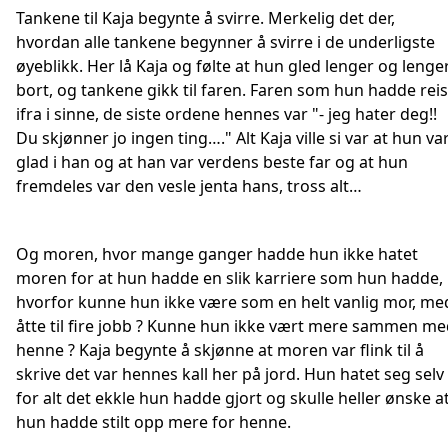
Tankene til Kaja begynte å svirre. Merkelig det der,
hvordan alle tankene begynner å svirre i de underligste
øyeblikk. Her lå Kaja og følte at hun gled lenger og lenge
bort, og tankene gikk til faren. Faren som hun hadde reis
ifra i sinne, de siste ordene hennes var "- jeg hater deg!!
Du skjønner jo ingen ting…." Alt Kaja ville si var at hun va
glad i han og at han var verdens beste far og at hun
fremdeles var den vesle jenta hans, tross alt…
Og moren, hvor mange ganger hadde hun ikke hatet
moren for at hun hadde en slik karriere som hun hadde,
hvorfor kunne hun ikke være som en helt vanlig mor, me
åtte til fire jobb ? Kunne hun ikke vært mere sammen m
henne ? Kaja begynte å skjønne at moren var flink til å
skrive det var hennes kall her på jord. Hun hatet seg selv
for alt det ekkle hun hadde gjort og skulle heller ønske a
hun hadde stilt opp mere for henne.