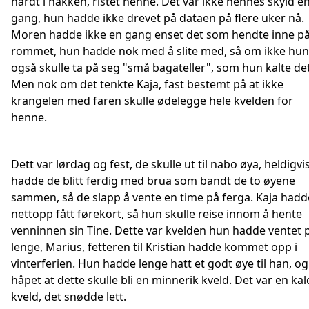
hardt i nakken, ristet henne. Det var ikke hennes skyld e
gang, hun hadde ikke drevet på dataen på flere uker nå.
Moren hadde ikke en gang enset det som hendte inne p
rommet, hun hadde nok med å slite med, så om ikke hun
også skulle ta på seg "små bagateller", som hun kalte det
Men nok om det tenkte Kaja, fast bestemt på at ikke
krangelen med faren skulle ødelegge hele kvelden for
henne.
Dett var lørdag og fest, de skulle ut til nabo øya, heldigvi
hadde de blitt ferdig med brua som bandt de to øyene
sammen, så de slapp å vente en time på ferga. Kaja hadd
nettopp fått førekort, så hun skulle reise innom å hente
venninnen sin Tine. Dette var kvelden hun hadde ventet 
lenge, Marius, fetteren til Kristian hadde kommet opp i
vinterferien. Hun hadde lenge hatt et godt øye til han, og
håpet at dette skulle bli en minnerik kveld. Det var en kal
kveld, det snødde lett.