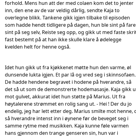
forhold. Mens hun att der med colaen kom det to jenter
inn, den ene av de var veldig dårlig, sendte Kaja to
overlegne blikk. Tankene gikk igjen tilbake til episoden
som hadde hendt tidligere på dagen, hun ble sint på fare
sint på seg selv, Reiste seg opp, og gikk ut med faste skrit
fast bestemt på at han ikke skulle klare å ødelegge
kvelden helt for henne også.
Idet hun gikk ut fra kjøkkenet møtte hun den varme, øl
dunsende lukta igjen. Et par lå og vred seg i skinnsofaen.
De hadde hendene begravet i hodene på hverandre, så
det så ut som de demonstrerte hodemasasje. Kaja gikk u
mot gulvet, akkurat idet hun støtte på Marius. Ut fra
høytalerene strømmet en rolig sang ut. - Hei ! Der du jo
endelig, jeg har lett etter deg. Marius smilte mot henne, 
så hverandre intenst inn i øynene før de beveget seg i
samme rytme med musikken. Kaja kunne føle varmen
hans gjennom den trange genseren sin, hun var i