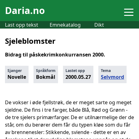
Daria.no
Last opp tekst
Emnekatalog
Dikt
Sjeleblomster
Bidrag til påskekrimkonkurransen 2000.
Sjanger
Språkform
Lastet opp
Tema
Novelle
Bokmål
2000.05.27
Selvmord
De vokser i øde fjellstrøk, de er meget sarte og meget
sjeldne. De fins i tre farger, både Blå, Rød og Grønn -
de tre sjelers primærfarger. De er utilnærmelige der de
står, om du berører dem får du typen kløe som du får
av brennenesler: Stikkende, sviende - dette er en av