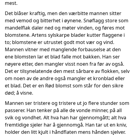
mest.
Det blåser kraftig, men den værbitte mannen sitter
med vemod og bitterhet i øynene. Snøflagg store som
mandelflak daler ned og møter vinden, og føres mot
blomstene. Artens sylskarpe blader kutter flaggene i
to; blomstene er utrustet godt mot vær og vind.
Mannen vitner med manglende forbauselse at den
ene blomsten lar et blad falle mot bakken. Han ser
nøyere etter, den mangler visst noen fra før av også.
Det er tilsynelatende den mest sårbare av flokken, selv
om noen av de andre også mangler et kronblad eller
et blad. Det er en Rød blomst som står for den sikre
død; å visne.
Mannen ser tristere og tristere ut jo flere stunder som
passerer. Han tenker på alle de vonde minner, på all
svik og vondhet. Alt hva han har gjennomgått; alt hva
fremtidige sjeler har å gjennomgå. Han tar ut en kniv,
holder den litt kjult i håndflaten mens hånden sjelver.