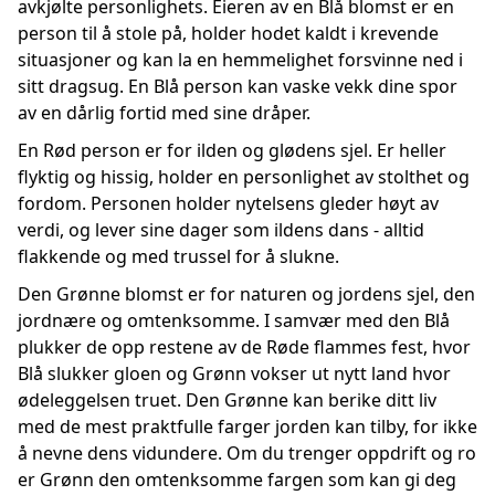
avkjølte personlighets. Eieren av en Blå blomst er en
person til å stole på, holder hodet kaldt i krevende
situasjoner og kan la en hemmelighet forsvinne ned i
sitt dragsug. En Blå person kan vaske vekk dine spor
av en dårlig fortid med sine dråper.
En Rød person er for ilden og glødens sjel. Er heller
flyktig og hissig, holder en personlighet av stolthet og
fordom. Personen holder nytelsens gleder høyt av
verdi, og lever sine dager som ildens dans - alltid
flakkende og med trussel for å slukne.
Den Grønne blomst er for naturen og jordens sjel, den
jordnære og omtenksomme. I samvær med den Blå
plukker de opp restene av de Røde flammes fest, hvor
Blå slukker gloen og Grønn vokser ut nytt land hvor
ødeleggelsen truet. Den Grønne kan berike ditt liv
med de mest praktfulle farger jorden kan tilby, for ikke
å nevne dens vidundere. Om du trenger oppdrift og ro
er Grønn den omtenksomme fargen som kan gi deg