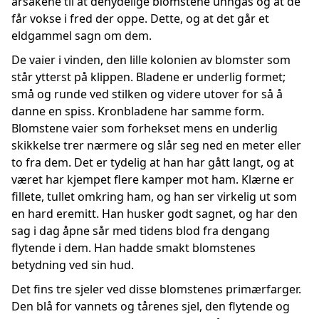
årsakene til at denydelige blomstene unngås og at de
får vokse i fred der oppe. Dette, og at det går et
eldgammel sagn om dem.
De vaier i vinden, den lille kolonien av blomster som
står ytterst på klippen. Bladene er underlig formet;
små og runde ved stilken og videre utover for så å
danne en spiss. Kronbladene har samme form.
Blomstene vaier som forhekset mens en underlig
skikkelse trer nærmere og slår seg ned en meter eller
to fra dem. Det er tydelig at han har gått langt, og at
været har kjempet flere kamper mot ham. Klærne er
fillete, tullet omkring ham, og han ser virkelig ut som
en hard eremitt. Han husker godt sagnet, og har den
sag i dag åpne sår med tidens blod fra dengang
flytende i dem. Han hadde smakt blomstenes
betydning ved sin hud.
Det fins tre sjeler ved disse blomstenes primærfarger.
Den blå for vannets og tårenes sjel, den flytende og