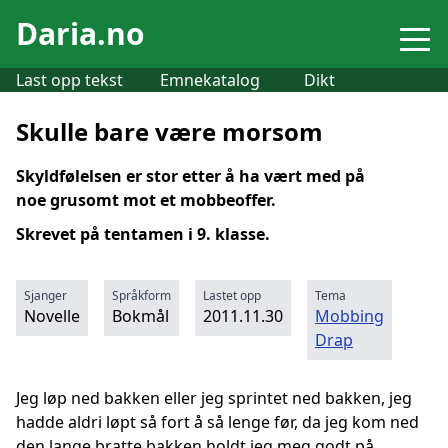
Daria.no
Last opp tekst
Emnekatalog
Dikt
Skulle bare være morsom
Skyldfølelsen er stor etter å ha vært med på
noe grusomt mot et mobbeoffer.
Skrevet på tentamen i 9. klasse.
Sjanger
Språkform
Lastet opp
Tema
Novelle
Bokmål
2011.11.30
Mobbing
Drap
Jeg løp ned bakken eller jeg sprintet ned bakken, jeg
hadde aldri løpt så fort å så lenge før, da jeg kom ned
den lange bratte bakken holdt jeg meg godt på