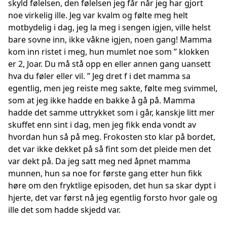
skyld følelsen, den følelsen jeg får når jeg har gjort
noe virkelig ille. Jeg var kvalm og følte meg helt
motbydelig i dag, jeg la meg i sengen igjen, ville helst
bare sovne inn, ikke våkne igjen, noen gang! Mamma
kom inn ristet i meg, hun mumlet noe som ’’ klokken
er 2, Joar. Du må stå opp en eller annen gang uansett
hva du føler eller vil. ’’ Jeg dret f i det mamma sa
egentlig, men jeg reiste meg sakte, følte meg svimmel,
som at jeg ikke hadde en bakke å gå på. Mamma
hadde det samme uttrykket som i går, kanskje litt mer
skuffet enn sint i dag, men jeg fikk enda vondt av
hvordan hun så på meg. Frokosten sto klar på bordet,
det var ikke dekket på så fint som det pleide men det
var dekt på. Da jeg satt meg ned åpnet mamma
munnen, hun sa noe for første gang etter hun fikk
høre om den fryktlige episoden, det hun sa skar dypt i
hjerte, det var først nå jeg egentlig forsto hvor gale og
ille det som hadde skjedd var.