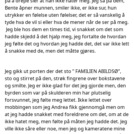
på å drepe sier at han ikke hater meg. Jeg så på dem,
Bente åpner munnen, smiler ikke, er ikke sur, hun
utrykker en følelse uten følelser, det er så vanskelig å
tyde hva de vil si eller hva de mener når de ser på meg.
Jeg ble hos dem en times tid, vi snakket om det som
hadde skjedd å det hjalp meg, jeg fortalte de hvordan
jeg følte det og hvordan jeg hadde det, det var ikke lett
å snakke med de, men det måtte gjøres.
Jeg gikk ut porten der det sto ’’ FAMILIEN ABILDSØ’’,
sto og stirret på den, strøk fingrene over bokstavene
og smilte. Jeg er ikke glad for det jeg gjorde men, den
byrden som var på skulderen min har plutselig
forsvunnet, jeg følte meg lettet. Ikke lettet over
mobbingen som jeg Andrea fikk gjennomgå men om
at jeg hadde snakket med foreldrene om det, om at de
ikke hatet meg, men følte på måten jeg hadde det. Jeg
ville ikke såre eller noe, men jeg og kameratene mine