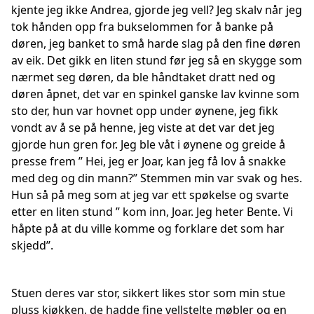
kjente jeg ikke Andrea, gjorde jeg vell? Jeg skalv når jeg
tok hånden opp fra bukselommen for å banke på
døren, jeg banket to små harde slag på den fine døren
av eik. Det gikk en liten stund før jeg så en skygge som
nærmet seg døren, da ble håndtaket dratt ned og
døren åpnet, det var en spinkel ganske lav kvinne som
sto der, hun var hovnet opp under øynene, jeg fikk
vondt av å se på henne, jeg viste at det var det jeg
gjorde hun gren for. Jeg ble våt i øynene og greide å
presse frem ’’ Hei, jeg er Joar, kan jeg få lov å snakke
med deg og din mann?’’ Stemmen min var svak og hes.
Hun så på meg som at jeg var ett spøkelse og svarte
etter en liten stund ’’ kom inn, Joar. Jeg heter Bente. Vi
håpte på at du ville komme og forklare det som har
skjedd’’.
Stuen deres var stor, sikkert likes stor som min stue
pluss kjøkken, de hadde fine vellstelte møbler og en