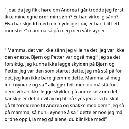
’’ Joar, da jeg fikk høre om Andrea i går trodde jeg først
ikke mine egne ører, min sønn? Er han virkelig sånn?
Hva har skjedd med min nydelige Joar, er han blitt ett
monster?’’ mamma så på meg men våte øyner.
’’ Mamma, det var ikke sånn jeg ville ha det, jeg var ikke
den eneste, Bjørn og Petter var også meg!’’ jeg sa det
forsiktig, jeg kunne ikke legge skylden på Bjørn og
Petter, jeg var den som startet dette, jeg må stå på for
det, jeg kan ikke bare glemme dette. Mamma så meg
inn i øynene og sa ’’ alle gjør feil, men du må stå for
dem, vi kan ikke legge skylden på andre selv om det
kanskje er det du vil av og til. nå syns jeg at vi to skal
gå til foreldrene til Andrea og snakke med dem.’’ Jeg så
på mamma, så hun i øynene å sa ’’ dette er noe jeg må
ordne opp i, la meg gå alene, du blir ikke med!’’