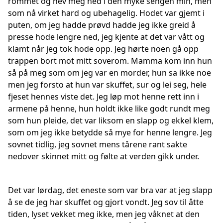
rommet og hev meg ned i den myke sengen min, men
som nå virket hard og ubehagelig. Hodet var gjemt i
puten, om jeg hadde prøvd hadde jeg ikke greid å
presse hode lengre ned, jeg kjente at det var vått og
klamt når jeg tok hode opp. Jeg hørte noen gå opp
trappen bort mot mitt soverom. Mamma kom inn hun
så på meg som om jeg var en morder, hun sa ikke noe
men jeg forsto at hun var skuffet, sur og lei seg, hele
fjeset hennes viste det. Jeg løp mot henne rett inn i
armene på henne, hun holdt ikke like godt rundt meg
som hun pleide, det var liksom en slapp og ekkel klem,
som om jeg ikke betydde så mye for henne lengre. Jeg
sovnet tidlig, jeg sovnet mens tårene rant sakte
nedover skinnet mitt og følte at verden gikk under.
Det var lørdag, det eneste som var bra var at jeg slapp
å se de jeg har skuffet og gjort vondt. Jeg sov til åtte
tiden, lyset vekket meg ikke, men jeg våknet at den