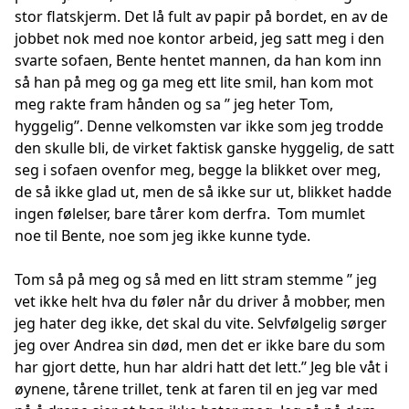
stor flatskjerm. Det lå fult av papir på bordet, en av de
jobbet nok med noe kontor arbeid, jeg satt meg i den
svarte sofaen, Bente hentet mannen, da han kom inn
så han på meg og ga meg ett lite smil, han kom mot
meg rakte fram hånden og sa ’’ jeg heter Tom,
hyggelig’’. Denne velkomsten var ikke som jeg trodde
den skulle bli, de virket faktisk ganske hyggelig, de satt
seg i sofaen ovenfor meg, begge la blikket over meg,
de så ikke glad ut, men de så ikke sur ut, blikket hadde
ingen følelser, bare tårer kom derfra. Tom mumlet
noe til Bente, noe som jeg ikke kunne tyde.
Tom så på meg og så med en litt stram stemme ’’ jeg
vet ikke helt hva du føler når du driver å mobber, men
jeg hater deg ikke, det skal du vite. Selvfølgelig sørger
jeg over Andrea sin død, men det er ikke bare du som
har gjort dette, hun har aldri hatt det lett.’’ Jeg ble våt i
øynene, tårene trillet, tenk at faren til en jeg var med