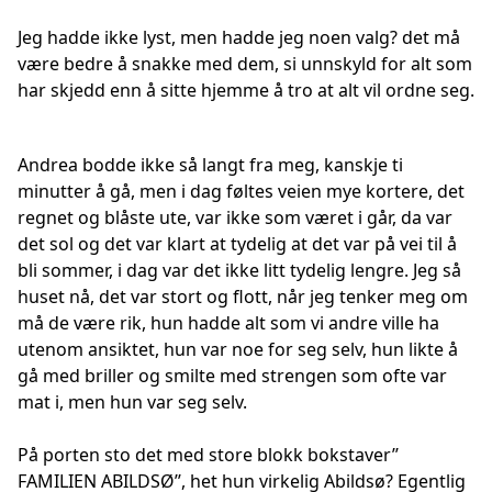
Jeg hadde ikke lyst, men hadde jeg noen valg? det må
være bedre å snakke med dem, si unnskyld for alt som
har skjedd enn å sitte hjemme å tro at alt vil ordne seg.
Andrea bodde ikke så langt fra meg, kanskje ti
minutter å gå, men i dag føltes veien mye kortere, det
regnet og blåste ute, var ikke som været i går, da var
det sol og det var klart at tydelig at det var på vei til å
bli sommer, i dag var det ikke litt tydelig lengre. Jeg så
huset nå, det var stort og flott, når jeg tenker meg om
må de være rik, hun hadde alt som vi andre ville ha
utenom ansiktet, hun var noe for seg selv, hun likte å
gå med briller og smilte med strengen som ofte var
mat i, men hun var seg selv.
På porten sto det med store blokk bokstaver’’
FAMILIEN ABILDSØ’’, het hun virkelig Abildsø? Egentlig