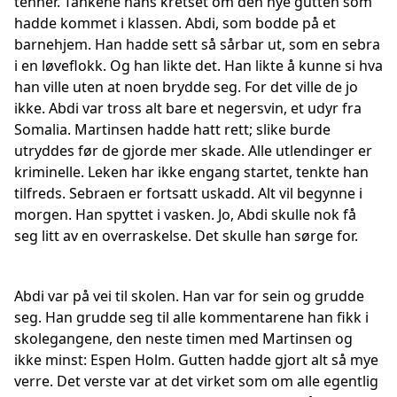
tenner. Tankene hans kretset om den nye gutten som
hadde kommet i klassen. Abdi, som bodde på et
barnehjem. Han hadde sett så sårbar ut, som en sebra
i en løveflokk. Og han likte det. Han likte å kunne si hva
han ville uten at noen brydde seg. For det ville de jo
ikke. Abdi var tross alt bare et negersvin, et udyr fra
Somalia. Martinsen hadde hatt rett; slike burde
utryddes før de gjorde mer skade. Alle utlendinger er
kriminelle. Leken har ikke engang startet, tenkte han
tilfreds. Sebraen er fortsatt uskadd. Alt vil begynne i
morgen. Han spyttet i vasken. Jo, Abdi skulle nok få
seg litt av en overraskelse. Det skulle han sørge for.
Abdi var på vei til skolen. Han var for sein og grudde
seg. Han grudde seg til alle kommentarene han fikk i
skolegangene, den neste timen med Martinsen og
ikke minst: Espen Holm. Gutten hadde gjort alt så mye
verre. Det verste var at det virket som om alle egentlig