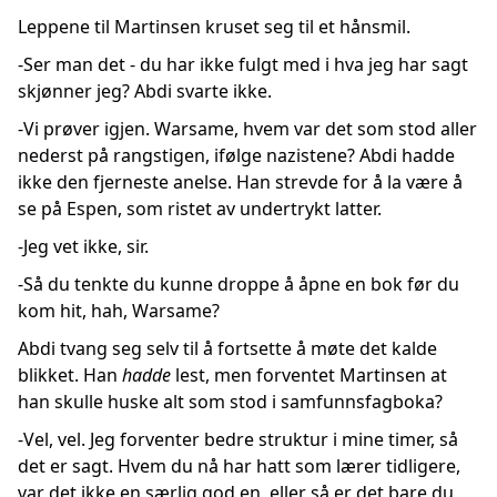
Leppene til Martinsen kruset seg til et hånsmil.
-Ser man det - du har ikke fulgt med i hva jeg har sagt
skjønner jeg? Abdi svarte ikke.
-Vi prøver igjen. Warsame, hvem var det som stod aller
nederst på rangstigen, ifølge nazistene? Abdi hadde
ikke den fjerneste anelse. Han strevde for å la være å
se på Espen, som ristet av undertrykt latter.
-Jeg vet ikke, sir.
-Så du tenkte du kunne droppe å åpne en bok før du
kom hit, hah, Warsame?
Abdi tvang seg selv til å fortsette å møte det kalde
blikket. Han
hadde
lest, men forventet Martinsen at
han skulle huske alt som stod i samfunnsfagboka?
-Vel, vel. Jeg forventer bedre struktur i mine timer, så
det er sagt. Hvem du nå har hatt som lærer tidligere,
var det ikke en særlig god en, eller så er det bare du