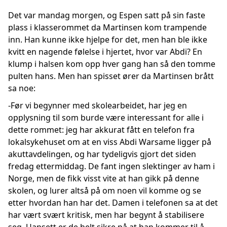
Det var mandag morgen, og Espen satt på sin faste
plass i klasserommet da Martinsen kom trampende
inn. Han kunne ikke hjelpe for det, men han ble ikke
kvitt en nagende følelse i hjertet, hvor var Abdi? En
klump i halsen kom opp hver gang han så den tomme
pulten hans. Men han spisset ører da Martinsen brått
sa noe:
-Før vi begynner med skolearbeidet, har jeg en
opplysning til som burde være interessant for alle i
dette rommet: jeg har akkurat fått en telefon fra
lokalsykehuset om at en viss Abdi Warsame ligger på
akuttavdelingen, og har tydeligvis gjort det siden
fredag ettermiddag. De fant ingen slektinger av ham i
Norge, men de fikk visst vite at han gikk på denne
skolen, og lurer altså på om noen vil komme og se
etter hvordan han har det. Damen i telefonen sa at det
har vært svært kritisk, men har begynt å stabilisere