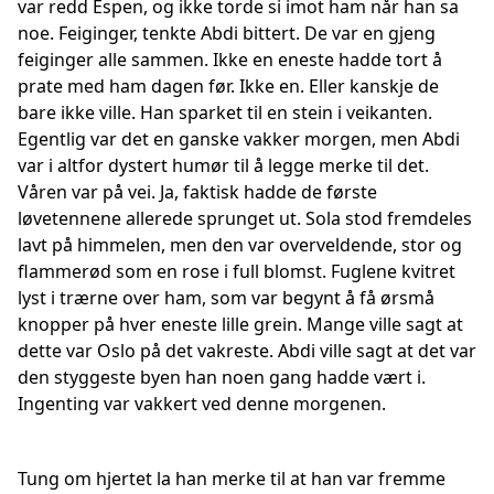
var redd Espen, og ikke torde si imot ham når han sa
noe. Feiginger, tenkte Abdi bittert. De var en gjeng
feiginger alle sammen. Ikke en eneste hadde tort å
prate med ham dagen før. Ikke en. Eller kanskje de
bare ikke ville. Han sparket til en stein i veikanten.
Egentlig var det en ganske vakker morgen, men Abdi
var i altfor dystert humør til å legge merke til det.
Våren var på vei. Ja, faktisk hadde de første
løvetennene allerede sprunget ut. Sola stod fremdeles
lavt på himmelen, men den var overveldende, stor og
flammerød som en rose i full blomst. Fuglene kvitret
lyst i trærne over ham, som var begynt å få ørsmå
knopper på hver eneste lille grein. Mange ville sagt at
dette var Oslo på det vakreste. Abdi ville sagt at det var
den styggeste byen han noen gang hadde vært i.
Ingenting var vakkert ved denne morgenen.
Tung om hjertet la han merke til at han var fremme