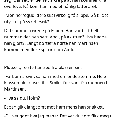
seg. Uansett er de helt sikre på at han kommer til å
overleve. Nå kom han med et hånlig latterbrøl;
-Men herregud, dere skal virkelig få slippe. Gå til det
utysket på sykebesøk?
Det summet i ørene på Espen. Han var blitt helt
nummen der han satt. Abdi, på akutten? Hva hadde
han gjort?! Langt bortefra hørte han Martinsen
komme med flere spitord om Abdi.
Plutselig reiste han seg fra plassen sin.
-Forbanna svin, sa han med dirrende stemme. Hele
klassen ble musestille. Smilet forsvant fra munnen til
Martinsen.
-Hva sa du, Holm?
Espen gikk langsomt mot ham mens han snakket.
-Du vet godt hva jeg mener. Det var du som fikk meg til