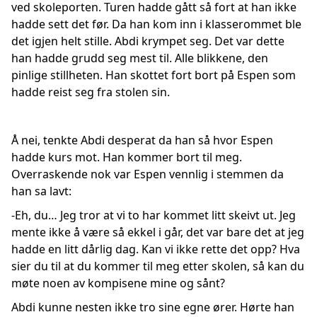
ved skoleporten. Turen hadde gått så fort at han ikke
hadde sett det før. Da han kom inn i klasserommet ble
det igjen helt stille. Abdi krympet seg. Det var dette
han hadde grudd seg mest til. Alle blikkene, den
pinlige stillheten. Han skottet fort bort på Espen som
hadde reist seg fra stolen sin.
Å nei, tenkte Abdi desperat da han så hvor Espen
hadde kurs mot. Han kommer bort til meg.
Overraskende nok var Espen vennlig i stemmen da
han sa lavt:
-Eh, du… Jeg tror at vi to har kommet litt skeivt ut. Jeg
mente ikke å være så ekkel i går, det var bare det at jeg
hadde en litt dårlig dag. Kan vi ikke rette det opp? Hva
sier du til at du kommer til meg etter skolen, så kan du
møte noen av kompisene mine og sånt?
Abdi kunne nesten ikke tro sine egne ører. Hørte han