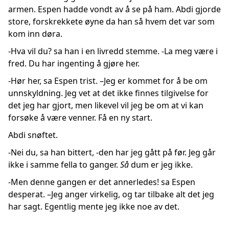
armen. Espen hadde vondt av å se på ham. Abdi gjorde
store, forskrekkete øyne da han så hvem det var som
kom inn døra.
-Hva vil du? sa han i en livredd stemme. -La meg være i
fred. Du har ingenting å gjøre her.
-Hør her, sa Espen trist. –Jeg er kommet for å be om
unnskyldning. Jeg vet at det ikke finnes tilgivelse for
det jeg har gjort, men likevel vil jeg be om at vi kan
forsøke å være venner. Få en ny start.
Abdi snøftet.
-Nei du, sa han bittert, -den har jeg gått på før. Jeg går
ikke i samme fella to ganger.
Så
dum er jeg ikke.
-Men denne gangen er det annerledes! sa Espen
desperat. –Jeg anger virkelig, og tar tilbake alt det jeg
har sagt. Egentlig mente jeg ikke noe av det.