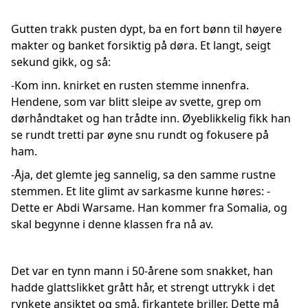
Gutten trakk pusten dypt, ba en fort bønn til høyere
makter og banket forsiktig på døra. Et langt, seigt
sekund gikk, og så:
-Kom inn. knirket en rusten stemme innenfra.
Hendene, som var blitt sleipe av svette, grep om
dørhåndtaket og han trådte inn. Øyeblikkelig fikk han
se rundt tretti par øyne snu rundt og fokusere på
ham.
-Åja, det glemte jeg sannelig, sa den samme rustne
stemmen. Et lite glimt av sarkasme kunne høres: -
Dette er Abdi Warsame. Han kommer fra Somalia, og
skal begynne i denne klassen fra nå av.
Det var en tynn mann i 50-årene som snakket, han
hadde glattslikket grått hår, et strengt uttrykk i det
rynkete ansiktet og små, firkantete briller. Dette må