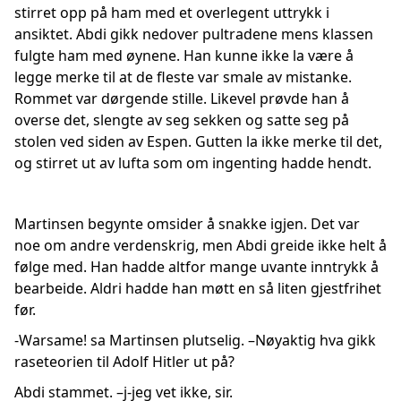
stirret opp på ham med et overlegent uttrykk i
ansiktet. Abdi gikk nedover pultradene mens klassen
fulgte ham med øynene. Han kunne ikke la være å
legge merke til at de fleste var smale av mistanke.
Rommet var dørgende stille. Likevel prøvde han å
overse det, slengte av seg sekken og satte seg på
stolen ved siden av Espen. Gutten la ikke merke til det,
og stirret ut av lufta som om ingenting hadde hendt.
Martinsen begynte omsider å snakke igjen. Det var
noe om andre verdenskrig, men Abdi greide ikke helt å
følge med. Han hadde altfor mange uvante inntrykk å
bearbeide. Aldri hadde han møtt en så liten gjestfrihet
før.
-Warsame! sa Martinsen plutselig. –Nøyaktig hva gikk
raseteorien til Adolf Hitler ut på?
Abdi stammet. –j-jeg vet ikke, sir.