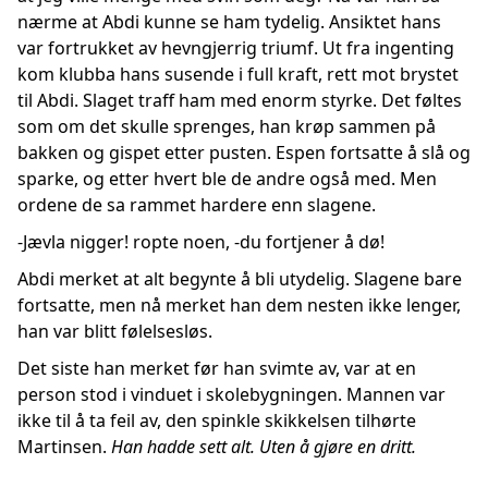
nærme at Abdi kunne se ham tydelig. Ansiktet hans
var fortrukket av hevngjerrig triumf. Ut fra ingenting
kom klubba hans susende i full kraft, rett mot brystet
til Abdi. Slaget traff ham med enorm styrke. Det føltes
som om det skulle sprenges, han krøp sammen på
bakken og gispet etter pusten. Espen fortsatte å slå og
sparke, og etter hvert ble de andre også med. Men
ordene de sa rammet hardere enn slagene.
-Jævla nigger! ropte noen, -du fortjener å dø!
Abdi merket at alt begynte å bli utydelig. Slagene bare
fortsatte, men nå merket han dem nesten ikke lenger,
han var blitt følelsesløs.
Det siste han merket før han svimte av, var at en
person stod i vinduet i skolebygningen. Mannen var
ikke til å ta feil av, den spinkle skikkelsen tilhørte
Martinsen.
Han hadde sett alt. Uten å gjøre en dritt.