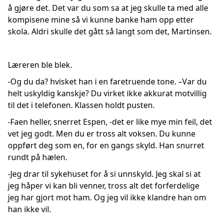
å gjøre det. Det var du som sa at jeg skulle ta med alle
kompisene mine så vi kunne banke ham opp etter
skola. Aldri skulle det gått så langt som det, Martinsen.
Læreren ble blek.
-Og du da? hvisket han i en faretruende tone. –Var du
helt uskyldig kanskje? Du virket ikke akkurat motvillig
til det i telefonen. Klassen holdt pusten.
-Faen heller, snerret Espen, -det er like mye min feil, det
vet jeg godt. Men du er tross alt voksen. Du kunne
oppført deg som en, for en gangs skyld. Han snurret
rundt på hælen.
-Jeg drar til sykehuset for å si unnskyld. Jeg skal si at
jeg håper vi kan bli venner, tross alt det forferdelige
jeg har gjort mot ham. Og jeg vil ikke klandre han om
han ikke vil.