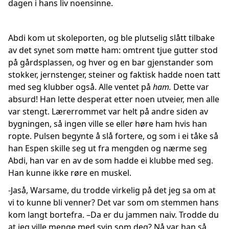
dagen i hans liv noensinne.
Abdi kom ut skoleporten, og ble plutselig slått tilbake
av det synet som møtte ham: omtrent tjue gutter stod
på gårdsplassen, og hver og en bar gjenstander som
stokker, jernstenger, steiner og faktisk hadde noen tatt
med seg klubber også. Alle ventet på
ham.
Dette var
absurd! Han lette desperat etter noen utveier, men alle
var stengt. Lærerrommet var helt på andre siden av
bygningen, så ingen ville se eller høre ham hvis han
ropte. Pulsen begynte å slå fortere, og som i ei tåke så
han Espen skille seg ut fra mengden og nærme seg
Abdi, han var en av de som hadde ei klubbe med seg.
Han kunne ikke røre en muskel.
-Jaså, Warsame, du trodde virkelig på det jeg sa om at
vi to kunne bli venner? Det var som om stemmen hans
kom langt bortefra. –Da er du jammen naiv. Trodde du
at jeg ville menge med svin som deg? Nå var han så