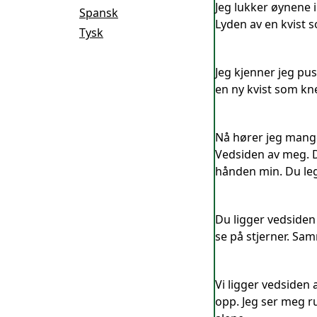
Jeg lukker øynene ig
Spansk
Lyden av en kvist 
Tysk
Jeg kjenner jeg pus
en ny kvist som kn
Nå hører jeg mange
Vedsiden av meg. D
hånden min. Du leg
Du ligger vedsiden 
se på stjerner. S
Vi ligger vedsiden 
opp. Jeg ser meg run