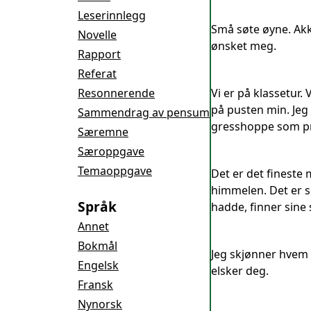
Leserinnlegg
Små søte øyne. Akk
Novelle
ønsket meg.
Rapport
Referat
Resonnerende
Vi er på klassetur.
på pusten min. Jeg 
Sammendrag av pensum
gresshoppe som prø
Særemne
Særoppgave
Temaoppgave
Det er det fineste
himmelen. Det er so
Språk
hadde, finner sine 
Annet
Bokmål
Jeg skjønner hvem d
Engelsk
elsker deg.
Fransk
Nynorsk