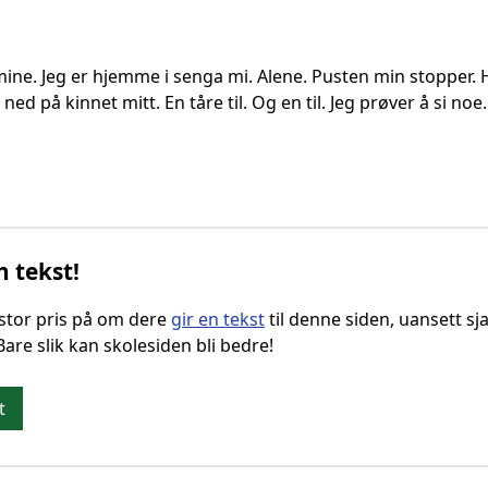
ine. Jeg er hjemme i senga mi. Alene. Pusten min stopper. H
ig ned på kinnet mitt. En tåre til. Og en til. Jeg prøver å si noe
n tekst!
g stor pris på om dere
gir en tekst
til denne siden, uansett sja
 Bare slik kan skolesiden bli bedre!
t