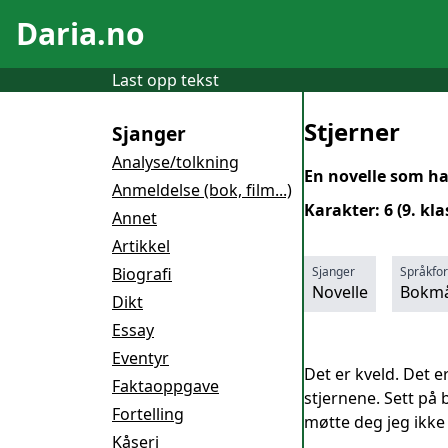
Daria.no
Last opp tekst
Stjerner
Sjanger
Analyse/tolkning
En novelle som ha
Anmeldelse (bok, film...)
Karakter: 6 (9. kla
Annet
Artikkel
Biografi
Sjanger
Språkfo
Novelle
Bokmå
Dikt
Essay
Eventyr
Det er kveld. Det e
Faktaoppgave
stjernene. Sett på
Fortelling
møtte deg jeg ikke
Kåseri