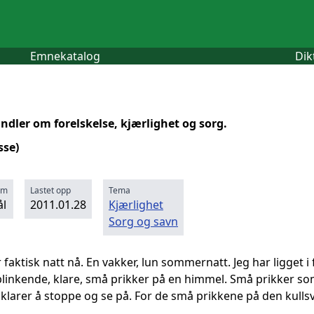
Emnekatalog
Dik
ndler om forelskelse, kjærlighet og sorg.
sse)
rm
Lastet opp
Tema
l
2011.01.28
Kjærlighet
Sorg og savn
r faktisk natt nå. En vakker, lun sommernatt. Jeg har ligget i 
 blinkende, klare, små prikker på en himmel. Små prikker so
 klarer å stoppe og se på. For de små prikkene på den ku