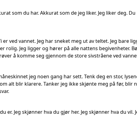
urat som du har. Akkurat som de jeg liker. Jeg liker deg. D
 Vi er ved vannet. Jeg har sneket meg ut av teltet. Jeg bare l
er rolig. Jeg ligger og hører på alle nattens begivenheter. 
ver å komme seg gjennom de store sivstråene ved vannet. 
 måneskinnet jeg noen gang har sett. Tenk deg en stor, lyse
m alt blir klarere. Tanker jeg ikke skjønte meg på før, blir 
svar.
u er. Jeg skjønner hva du gjør her. Jeg skjønner hva du vil. 