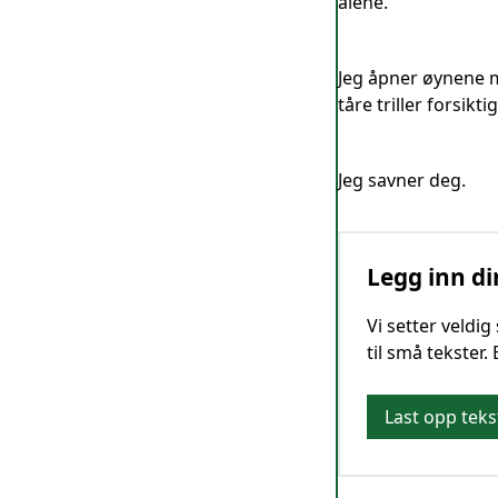
alene.
Jeg åpner øynene m
tåre triller forsikt
Jeg savner deg.
Legg inn di
Vi setter veldi
til små tekster.
Last opp teks