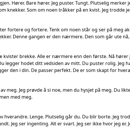
jen. Hører. Bare hører. Jeg puster. Tungt. Plutselig merker je
som knekker. Som om noen tråkker på en kvist. Jeg trodde je
ter fortere og fortere. Tenk om noen står og ser på meg akk
ekker. Denne gangen er den nærmere. Den som går ute nå, 
 kvister brekke. Alle er nærmere enn den første. Nå hører j
u legger hodet ditt vedsiden av mitt. Du puster rolig. Jeg 
ger den i din. De passer perfekt. De er som skapt for hver
av meg. Jeg prøvde å si noe, men du hysjet på meg. Du likte at 
ammen med meg.
av hverandre. Lenge. Plutselig går du. Du blir borte. Jeg tr
dt. Jeg ser ingenting. Alt er svart. Jeg ser ikke hvor jeg er. 